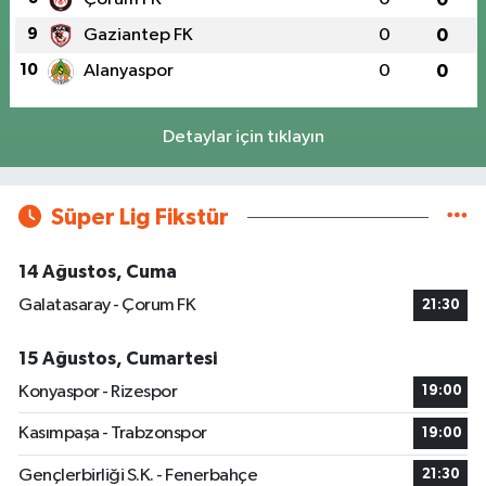
9
Gaziantep FK
0
0
10
Alanyaspor
0
0
Detaylar için tıklayın
Süper Lig Fikstür
14 Ağustos, Cuma
Galatasaray - Çorum FK
21:30
15 Ağustos, Cumartesi
Konyaspor - Rizespor
19:00
Kasımpaşa - Trabzonspor
19:00
Gençlerbirliği S.K. - Fenerbahçe
21:30