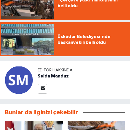
"Çerçeve yasa"nın kapsamı
belli oldu
Üsküdar Belediyesi'nde
başkanvekili belli oldu
EDITÖR HAKKINDA
Selda Manduz
Bunlar da ilginizi çekebilir