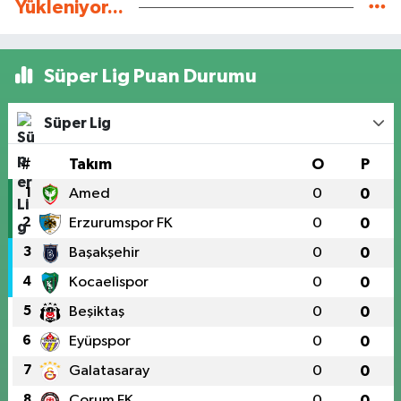
Yükleniyor...
Süper Lig Puan Durumu
Süper Lig
#
Takım
O
P
1
Amed
0
0
2
Erzurumspor FK
0
0
3
Başakşehir
0
0
4
Kocaelispor
0
0
5
Beşiktaş
0
0
6
Eyüpspor
0
0
7
Galatasaray
0
0
8
Çorum FK
0
0