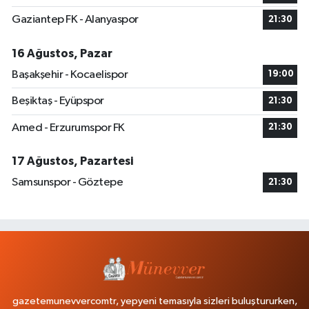
Gaziantep FK - Alanyaspor
21:30
16 Ağustos, Pazar
Başakşehir - Kocaelispor
19:00
Beşiktaş - Eyüpspor
21:30
Amed - Erzurumspor FK
21:30
17 Ağustos, Pazartesi
Samsunspor - Göztepe
21:30
gazetemunevvercomtr, yepyeni temasıyla sizleri buluştururken,