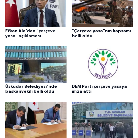
Efkan Ala’dan "çerçeve
"Çerçeve yasa"nın kapsamı
yasa" açıklaması
belli oldu
Üsküdar Belediyesi'nde
DEM Parti çerçeve yasaya
başkanvekili belli oldu
imza attı