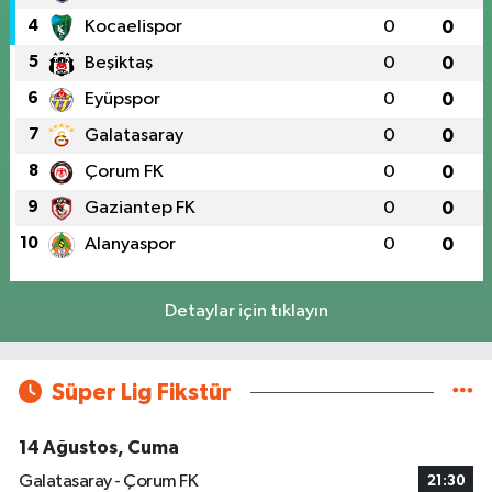
4
Kocaelispor
0
0
5
Beşiktaş
0
0
6
Eyüpspor
0
0
7
Galatasaray
0
0
8
Çorum FK
0
0
9
Gaziantep FK
0
0
10
Alanyaspor
0
0
Detaylar için tıklayın
Süper Lig Fikstür
14 Ağustos, Cuma
Galatasaray - Çorum FK
21:30