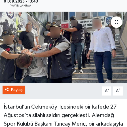
01.09.2025 - 13:43
YAYINLANMA
Paylaş
-
+
A
A
İstanbul’un Çekmeköy ilçesindeki bir kafede 27
Ağustos’ta silahlı saldırı gerçekleşti. Alemdağ
Spor Kulübü Başkanı Tuncay Meriç, bir arkadaşıyla