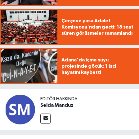
Çerçeve yasa Adalet
Komisyonu'ndan geçti: 18 saat
süren görüşmeler tamamlandı
Adana'da içme suyu
projesinde göçük: 1 işçi
hayatını kaybetti
EDITÖR HAKKINDA
Selda Manduz