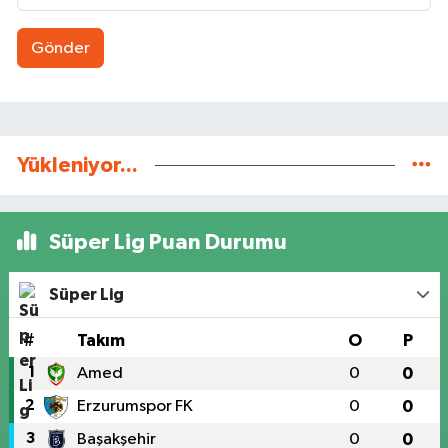
Gönder
Yükleniyor...
Süper Lig Puan Durumu
Süper Lig
#
Takım
O
P
1
Amed
0
0
2
Erzurumspor FK
0
0
3
Başakşehir
0
0