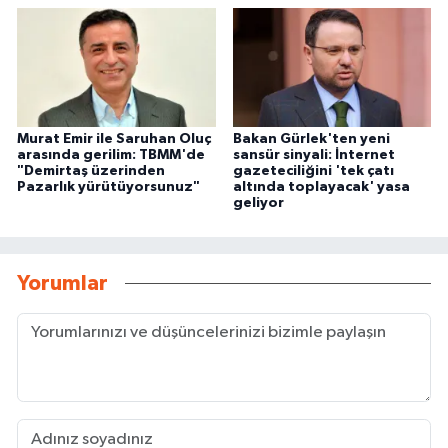
Murat Emir ile Saruhan Oluç
Bakan Gürlek'ten yeni
arasında gerilim: TBMM'de
sansür sinyali: İnternet
"Demirtaş üzerinden
gazeteciliğini 'tek çatı
Pazarlık yürütüyorsunuz"
altında toplayacak' yasa
geliyor
Yorumlar