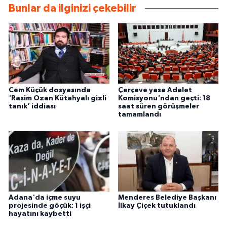
Bunlar da ilginizi çekebilir
Cem Küçük dosyasında
Çerçeve yasa Adalet
'Rasim Ozan Kütahyalı gizli
Komisyonu'ndan geçti: 18
tanık’ iddiası
saat süren görüşmeler
tamamlandı
Adana'da içme suyu
Menderes Belediye Başkanı
projesinde göçük: 1 işçi
İlkay Çiçek tutuklandı
hayatını kaybetti