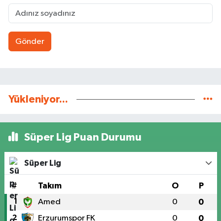
Gönder
Yükleniyor...
Süper Lig Puan Durumu
Süper Lig
#
Takım
O
P
1
Amed
0
0
2
Erzurumspor FK
0
0