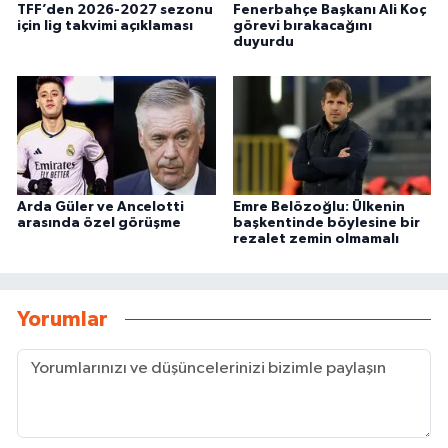
TFF’den 2026-2027 sezonu
Fenerbahçe Başkanı Ali Koç
için lig takvimi açıklaması
görevi bırakacağını
duyurdu
Arda Güler ve Ancelotti
Emre Belözoğlu: Ülkenin
arasında özel görüşme
başkentinde böylesine bir
rezalet zemin olmamalı
Yorumlar