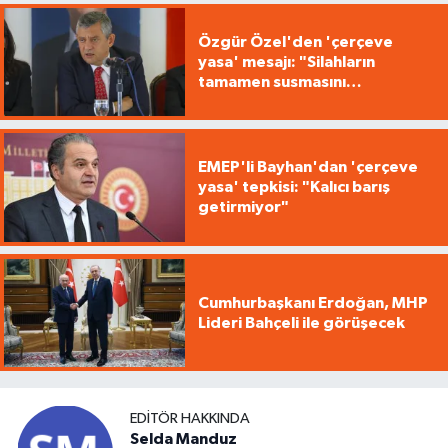
Özgür Özel'den 'çerçeve
yasa' mesajı: "Silahların
tamamen susmasını
savunuyoruz"
EMEP'li Bayhan'dan 'çerçeve
yasa' tepkisi: "Kalıcı barış
getirmiyor"
Cumhurbaşkanı Erdoğan, MHP
Lideri Bahçeli ile görüşecek
EDITÖR HAKKINDA
Selda Manduz