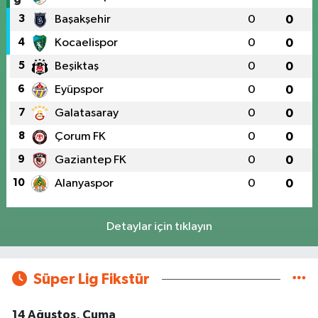
3
Başakşehir
0
0
4
Kocaelispor
0
0
5
Beşiktaş
0
0
6
Eyüpspor
0
0
7
Galatasaray
0
0
8
Çorum FK
0
0
9
Gaziantep FK
0
0
10
Alanyaspor
0
0
Detaylar için tıklayın
Süper Lig Fikstür
14 Ağustos, Cuma