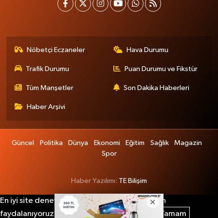
Nöbetçi Eczaneler
Hava Durumu
Trafik Durumu
Puan Durumu ve Fikstür
Tüm Manşetler
Son Dakika Haberleri
Haber Arşivi
Güncel
Politika
Dünya
Ekonomi
Eğitim
Sağlık
Magazin
Spor
Haber Yazılımı:
TE Bilişim
En iyi site deneyimi sağlamak için çerezlerden
faydalanıyoruz. Detaylar için lütfen tıklayın.
Tamam