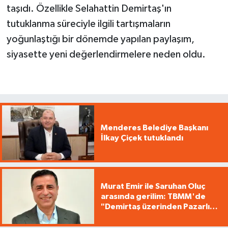
taşıdı. Özellikle Selahattin Demirtaş'ın
tutuklanma süreciyle ilgili tartışmaların
yoğunlaştığı bir dönemde yapılan paylaşım,
siyasette yeni değerlendirmelere neden oldu.
Menderes Belediye Başkanı
İlkay Çiçek tutuklandı
Murat Emir ile Saruhan Oluç
arasında gerilim: TBMM'de
"Demirtaş üzerinden Pazarlık
yürütüyorsunuz"