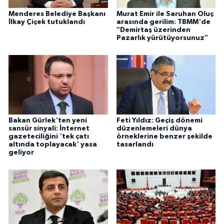
Menderes Belediye Başkanı
Murat Emir ile Saruhan Oluç
İlkay Çiçek tutuklandı
arasında gerilim: TBMM'de
"Demirtaş üzerinden
Pazarlık yürütüyorsunuz"
Bakan Gürlek'ten yeni
Feti Yıldız: Geçiş dönemi
sansür sinyali: İnternet
düzenlemeleri dünya
gazeteciliğini 'tek çatı
örneklerine benzer şekilde
altında toplayacak' yasa
tasarlandı
geliyor