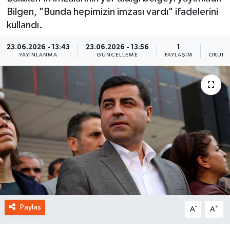
Bilgen, "Bunda hepimizin imzası vardı" ifadelerini
kullandı.
23.06.2026 - 13:43
23.06.2026 - 13:56
1
1
YAYINLANMA
GÜNCELLEME
PAYLAŞIM
OKUNM
Paylaş
-
+
A
A