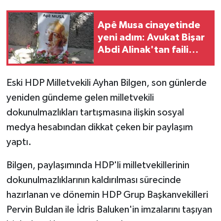
Apê Musa cinayetinde
yeni adım: Avukat Bişar
Abdi Alinak'tan faili
meçhul dosyası için
başvuru
Eski HDP Milletvekili Ayhan Bilgen, son günlerde
yeniden gündeme gelen milletvekili
dokunulmazlıkları tartışmasına ilişkin sosyal
medya hesabından dikkat çeken bir paylaşım
yaptı.
Bilgen, paylaşımında HDP'li milletvekillerinin
dokunulmazlıklarının kaldırılması sürecinde
hazırlanan ve dönemin HDP Grup Başkanvekilleri
Pervin Buldan ile İdris Baluken'in imzalarını taşıyan