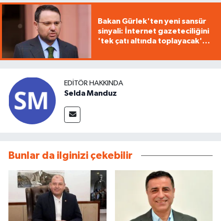
Bakan Gürlek'ten yeni sansür
sinyali: İnternet gazeteciliğini
'tek çatı altında toplayacak'
yasa geliyor
EDITÖR HAKKINDA
Selda Manduz
Bunlar da ilginizi çekebilir