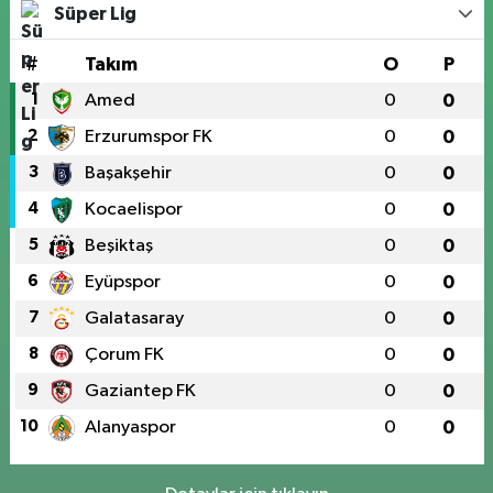
Süper Lig
#
Takım
O
P
1
Amed
0
0
2
Erzurumspor FK
0
0
3
Başakşehir
0
0
4
Kocaelispor
0
0
5
Beşiktaş
0
0
6
Eyüpspor
0
0
7
Galatasaray
0
0
8
Çorum FK
0
0
9
Gaziantep FK
0
0
10
Alanyaspor
0
0