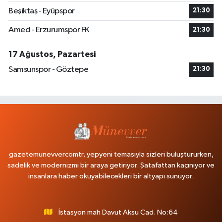
Beşiktaş - Eyüpspor
21:30
Amed - Erzurumspor FK
21:30
17 Ağustos, Pazartesi
Samsunspor - Göztepe
21:30
gazetemunevvercomtr, yepyeni temasıyla sizleri buluştururken,
sadelik ve modernizmi bir araya getiriyor. Şatafattan kaçınıyor ve
insanlara haber okuyabilecekleri bir altyapı sunuyor.
İstasyon mah Davut Aksu Cad. No:64