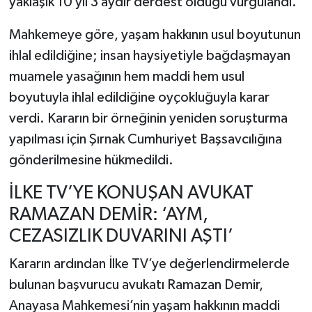
yaklaşık 10 yıl 3 aydır derdest olduğu vurgulandı.
Mahkemeye göre, yaşam hakkının usul boyutunun
ihlal edildiğine; insan haysiyetiyle bağdaşmayan
muamele yasağının hem maddi hem usul
boyutuyla ihlal edildiğine oyçokluğuyla karar
verdi. Kararın bir örneğinin yeniden soruşturma
yapılması için Şırnak Cumhuriyet Başsavcılığına
gönderilmesine hükmedildi.
İLKE TV’YE KONUŞAN AVUKAT
RAMAZAN DEMİR: ‘AYM,
CEZASIZLIK DUVARINI AŞTI’
Kararın ardından İlke TV’ye değerlendirmelerde
bulunan başvurucu avukatı Ramazan Demir,
Anayasa Mahkemesi’nin yaşam hakkının maddi