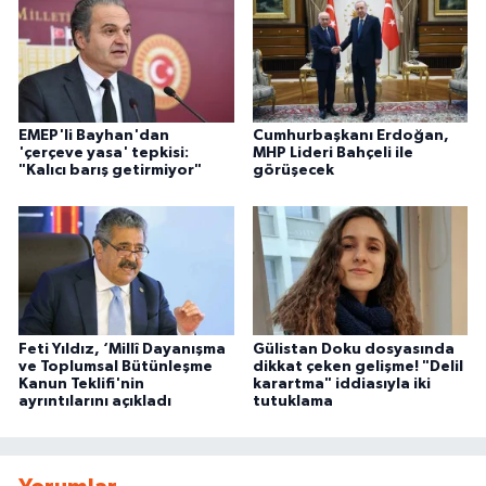
EMEP'li Bayhan'dan
Cumhurbaşkanı Erdoğan,
'çerçeve yasa' tepkisi:
MHP Lideri Bahçeli ile
"Kalıcı barış getirmiyor"
görüşecek
Feti Yıldız, ‘Millî Dayanışma
Gülistan Doku dosyasında
ve Toplumsal Bütünleşme
dikkat çeken gelişme! "Delil
Kanun Teklifi'nin
karartma" iddiasıyla iki
ayrıntılarını açıkladı
tutuklama