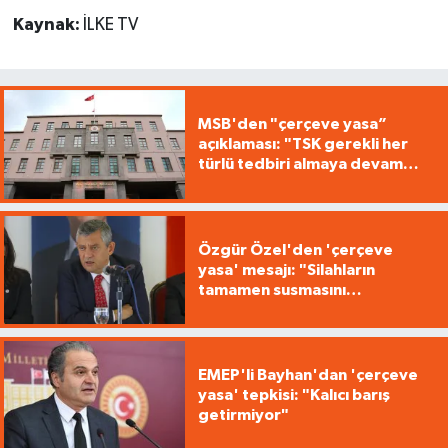
Kaynak:
İLKE TV
MSB'den "çerçeve yasa”
açıklaması: "TSK gerekli her
türlü tedbiri almaya devam
edecek"
Özgür Özel'den 'çerçeve
yasa' mesajı: "Silahların
tamamen susmasını
savunuyoruz"
EMEP'li Bayhan'dan 'çerçeve
yasa' tepkisi: "Kalıcı barış
getirmiyor"