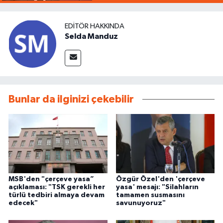
EDITÖR HAKKINDA
Selda Manduz
Bunlar da ilginizi çekebilir
MSB'den "çerçeve yasa”
Özgür Özel'den 'çerçeve
açıklaması: "TSK gerekli her
yasa' mesajı: "Silahların
türlü tedbiri almaya devam
tamamen susmasını
edecek"
savunuyoruz"