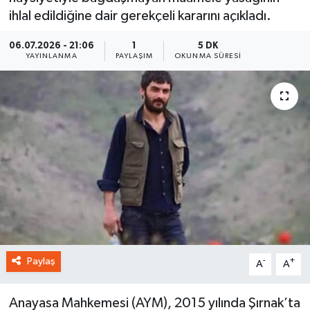
ihlal edildiğine dair gerekçeli kararını açıkladı.
06.07.2026 - 21:06
1
5 DK
YAYINLANMA
PAYLAŞIM
OKUNMA SÜRESI
Paylaş
-
+
A
A
Anayasa Mahkemesi (AYM), 2015 yılında Şırnak’ta