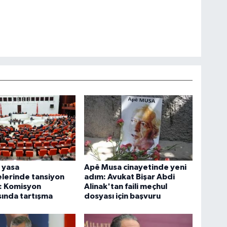
 yasa
Apê Musa cinayetinde yeni
lerinde tansiyon
adım: Avukat Bişar Abdi
: Komisyon
Alinak'tan faili meçhul
sında tartışma
dosyası için başvuru