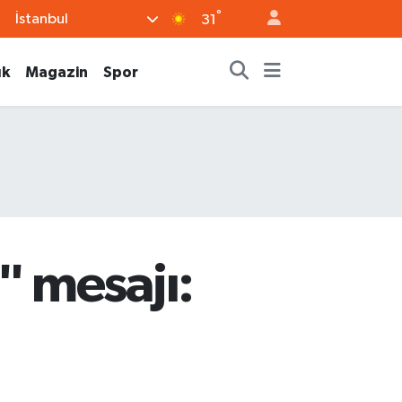
°
İstanbul
31
ık
Magazin
Spor
 mesajı: