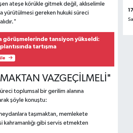
n ateşe körükle gitmek değil, aklıselimle
1
la yürütülmesi gereken hukuki süreci
Sa
lıdır."
a görüşmelerinde tansiyon yükseldi:
plantısında tartışma
üle
MAKTAN VAZGEÇİLMELİ"
reci toplumsal bir gerilim alanına
rak şöyle konuştu:
i meydanlara taşımaktan, memlekete
i kahramanlığı gibi servis etmekten