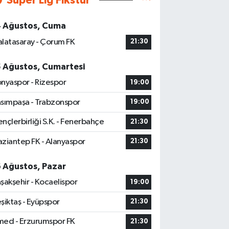
Süper Lig Fikstür
4 Ağustos, Cuma
latasaray - Çorum FK
21:30
5 Ağustos, Cumartesi
nyaspor - Rizespor
19:00
sımpaşa - Trabzonspor
19:00
nçlerbirliği S.K. - Fenerbahçe
21:30
ziantep FK - Alanyaspor
21:30
6 Ağustos, Pazar
şakşehir - Kocaelispor
19:00
şiktaş - Eyüpspor
21:30
ed - Erzurumspor FK
21:30