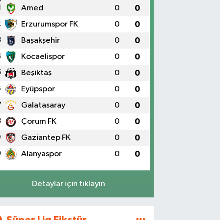
1
Amed
0
0
2
Erzurumspor FK
0
0
3
Başakşehir
0
0
4
Kocaelispor
0
0
5
Beşiktaş
0
0
6
Eyüpspor
0
0
7
Galatasaray
0
0
8
Çorum FK
0
0
9
Gaziantep FK
0
0
0
Alanyaspor
0
0
Detaylar için tıklayın