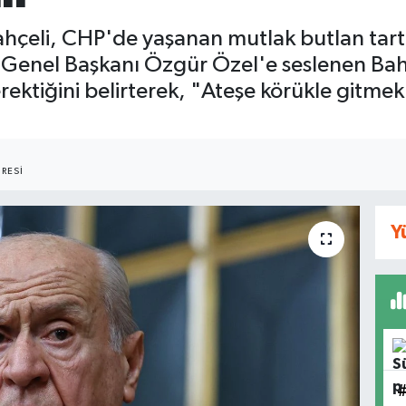
çeli, CHP'de yaşanan mutlak butlan tartış
enel Başkanı Özgür Özel'e seslenen Bahçel
ktiğini belirterek, "Ateşe körükle gitmek 
RESI
Y