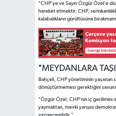
"CHP'ye ve Sayın Özgür Özel'e düşe
hareket etmektir. CHP, serinkanlılık
kalabalıkların gürültüsüne bırakmama
Çerçeve yas
Komisyon to
İçeriği Görünt
"MEYDANLARA TAŞI
Bahçeli, CHP yönetiminin yaşanan sü
dönüştürmemesi gerektiğini savuna
"Özgür Özel, CHP'nin iç gerilimin
yaymaktan, mevki yarışını demokras
vazgeçmelidir."