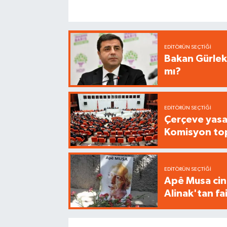
EDITÖRÜN SEÇTIĞI
Bakan Gürlek
mı?
EDITÖRÜN SEÇTIĞI
Çerçeve yasa
Komisyon top
EDITÖRÜN SEÇTIĞI
Apê Musa cin
Alinak'tan fa