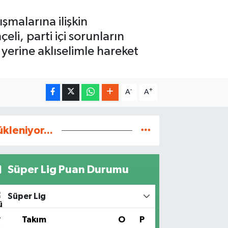
malarına ilişkin
i, parti içi sorunların
yerine aklıselimle hareket
-
+
A
A
ükleniyor...
Süper Lig Puan Durumu
Süper Lig
#
Takım
O
P