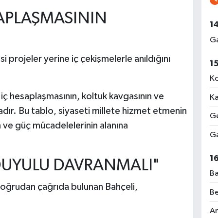
SAPLAŞMASININ
1
Ga
projeler yerine iç çekişmelerle anıldığını
1
Ko
 iç hesaplaşmasının, koltuk kavgasının ve
Ka
dır. Bu tablo, siyaseti millete hizmet etmenin
Ge
ın ve güç mücadelelerinin alanına
Ga
1
DUYULU DAVRANMALI"
Ba
oğrudan çağrıda bulunan Bahçeli,
Be
Am