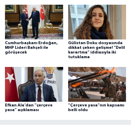
Cumhurbaşkanı Erdoğan,
Gülistan Doku dosyasında
MHP Lideri Bahçeli ile
dikkat çeken gelişme! "Delil
görüşecek
karartma" iddiasıyla iki
tutuklama
Efkan Ala’dan "çerçeve
"Çerçeve yasa"nın kapsamı
yasa" açıklaması
belli oldu