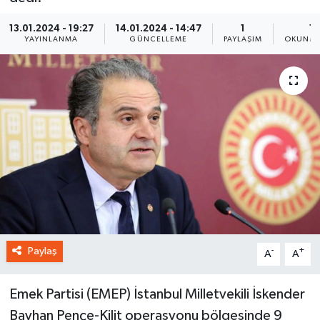
13.01.2024 - 19:27
14.01.2024 - 14:47
1
1 
YAYINLANMA
GÜNCELLEME
PAYLAŞIM
OKUNMA
Paylaş
-
+
A
A
Emek Partisi (EMEP) İstanbul Milletvekili İskender
Bayhan Pençe-Kilit operasyonu bölgesinde 9