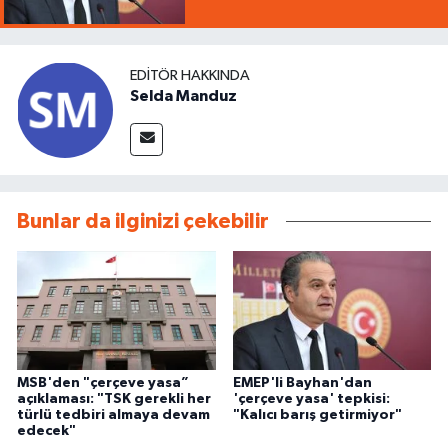
EDITÖR HAKKINDA
Selda Manduz
Bunlar da ilginizi çekebilir
MSB'den "çerçeve yasa”
EMEP'li Bayhan'dan
açıklaması: "TSK gerekli her
'çerçeve yasa' tepkisi:
türlü tedbiri almaya devam
"Kalıcı barış getirmiyor"
edecek"