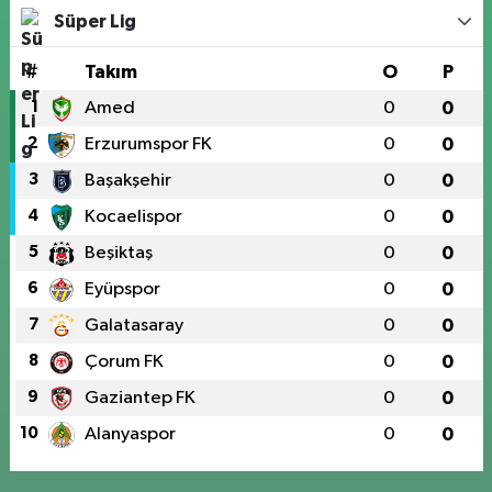
Süper Lig
#
Takım
O
P
1
Amed
0
0
2
Erzurumspor FK
0
0
3
Başakşehir
0
0
4
Kocaelispor
0
0
5
Beşiktaş
0
0
6
Eyüpspor
0
0
7
Galatasaray
0
0
8
Çorum FK
0
0
9
Gaziantep FK
0
0
10
Alanyaspor
0
0