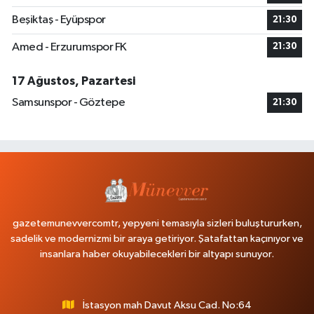
Beşiktaş - Eyüpspor
21:30
Amed - Erzurumspor FK
21:30
17 Ağustos, Pazartesi
Samsunspor - Göztepe
21:30
gazetemunevvercomtr, yepyeni temasıyla sizleri buluştururken,
sadelik ve modernizmi bir araya getiriyor. Şatafattan kaçınıyor ve
insanlara haber okuyabilecekleri bir altyapı sunuyor.
İstasyon mah Davut Aksu Cad. No:64