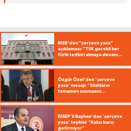
MSB'den "çerçeve yasa”
açıklaması: "TSK gerekli her
türlü tedbiri almaya devam
edecek"
Özgür Özel'den 'çerçeve
yasa' mesajı: "Silahların
tamamen susmasını
savunuyoruz"
EMEP'li Bayhan'dan 'çerçeve
yasa' tepkisi: "Kalıcı barış
getirmiyor"