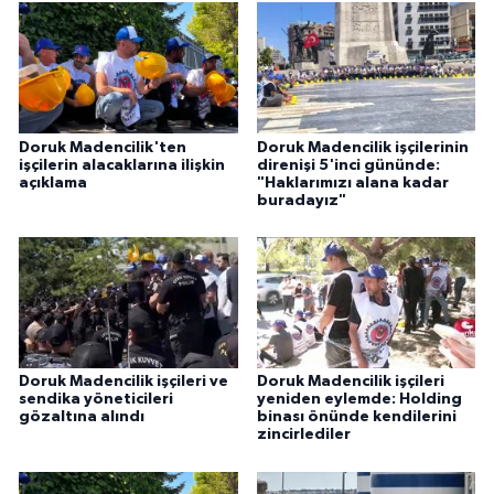
Doruk Madencilik'ten
Doruk Madencilik işçilerinin
işçilerin alacaklarına ilişkin
direnişi 5'inci gününde:
açıklama
"Haklarımızı alana kadar
buradayız"
Doruk Madencilik işçileri ve
Doruk Madencilik işçileri
sendika yöneticileri
yeniden eylemde: Holding
gözaltına alındı
binası önünde kendilerini
zincirlediler