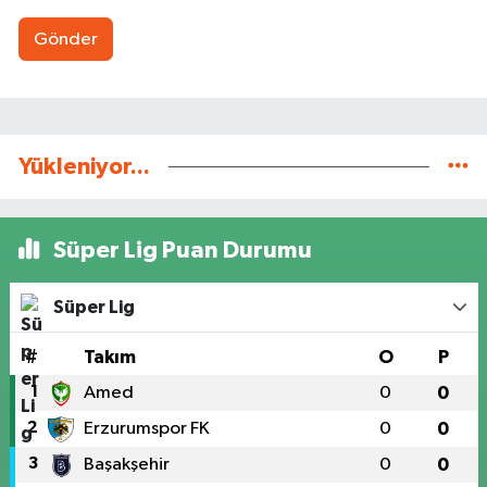
Gönder
Yükleniyor...
Süper Lig Puan Durumu
Süper Lig
#
Takım
O
P
1
Amed
0
0
2
Erzurumspor FK
0
0
3
Başakşehir
0
0