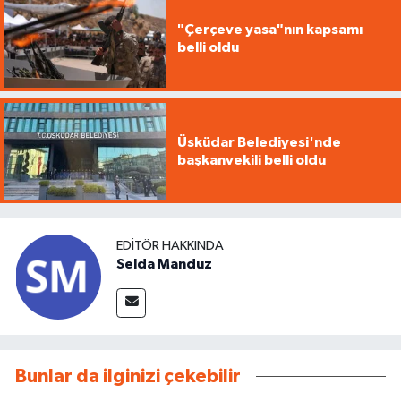
"Çerçeve yasa"nın kapsamı
belli oldu
Üsküdar Belediyesi'nde
başkanvekili belli oldu
EDITÖR HAKKINDA
Selda Manduz
Bunlar da ilginizi çekebilir