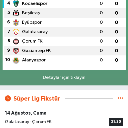
4
Kocaelispor
0
0
5
Beşiktaş
0
0
6
Eyüpspor
0
0
7
Galatasaray
0
0
8
Çorum FK
0
0
9
Gaziantep FK
0
0
10
Alanyaspor
0
0
Detaylar için tıklayın
Süper Lig Fikstür
14 Ağustos, Cuma
Galatasaray - Çorum FK
21:30