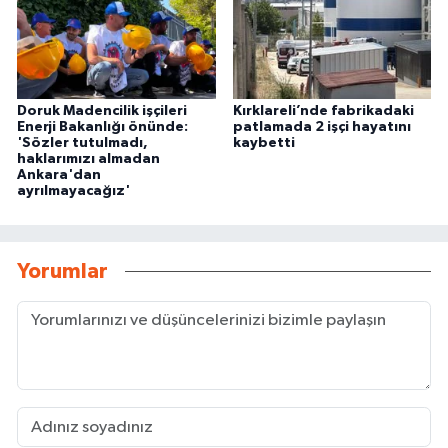
Doruk Madencilik işçileri
Kırklareli’nde fabrikadaki
Enerji Bakanlığı önünde:
patlamada 2 işçi hayatını
'Sözler tutulmadı,
kaybetti
haklarımızı almadan
Ankara'dan
ayrılmayacağız'
Yorumlar