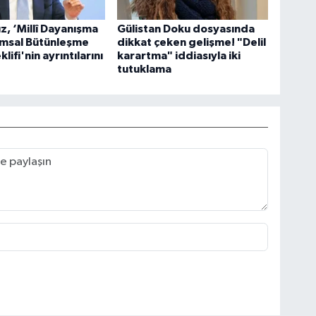
ız, ‘Millî Dayanışma
Gülistan Doku dosyasında
umsal Bütünleşme
dikkat çeken gelişme! "Delil
lifi'nin ayrıntılarını
karartma" iddiasıyla iki
tutuklama