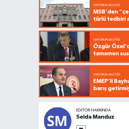
EDITÖRÜN SEÇTIĞI
MSB'den "çer
türlü tedbir
EDITÖRÜN SEÇTIĞI
Özgür Özel'de
tamamen sus
EDITÖRÜN SEÇTIĞI
EMEP'li Bayha
barış getirm
EDITÖR HAKKINDA
Selda Manduz