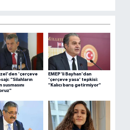
zel'den 'çerçeve
EMEP'li Bayhan'dan
ajı: "Silahların
'çerçeve yasa' tepkisi:
 susmasını
"Kalıcı barış getirmiyor"
oruz"