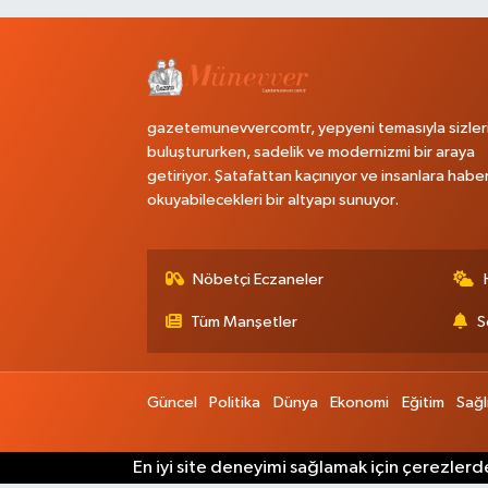
gazetemunevvercomtr, yepyeni temasıyla sizler
buluştururken, sadelik ve modernizmi bir araya
getiriyor. Şatafattan kaçınıyor ve insanlara habe
okuyabilecekleri bir altyapı sunuyor.
Nöbetçi Eczaneler
Tüm Manşetler
S
Güncel
Politika
Dünya
Ekonomi
Eğitim
Sağl
En iyi site deneyimi sağlamak için çerezlerde