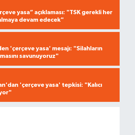
çeve yasa” açıklaması: "TSK gerekli her
i almaya devam edecek"
n 'çerçeve yasa' mesajı: "Silahların
masını savunuyoruz"
n'dan 'çerçeve yasa' tepkisi: "Kalıcı
iyor"