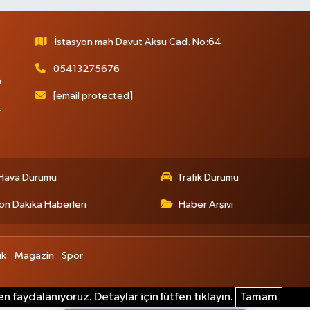
İstasyon mah Davut Aksu Cad. No:64
05413275676
i
[email protected]
r
Hava Durumu
Trafik Durumu
on Dakika Haberleri
Haber Arşivi
ık
Magazin
Spor
n faydalanıyoruz. Detaylar için lütfen tıklayın.
Tamam