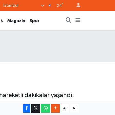
°
İstanbul
24
ık
Magazin
Spor
areketli dakikalar yaşandı.
-
+
A
A