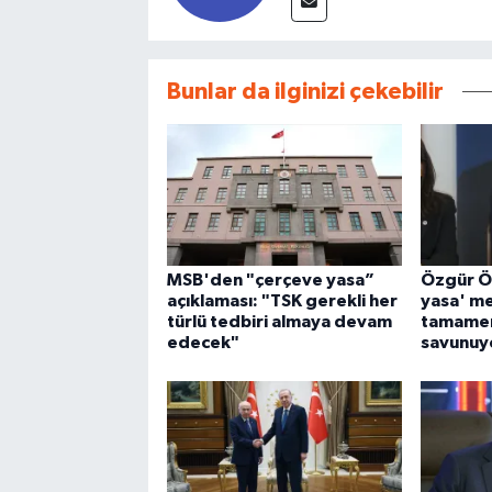
Bunlar da ilginizi çekebilir
MSB'den "çerçeve yasa”
Özgür Ö
açıklaması: "TSK gerekli her
yasa' mes
türlü tedbiri almaya devam
tamamen
edecek"
savunuy