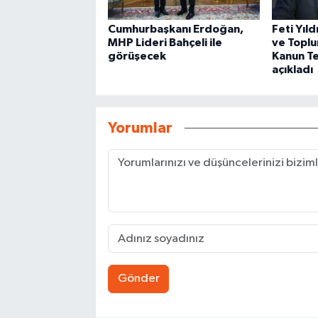
Cumhurbaşkanı Erdoğan,
Feti Yıld
MHP Lideri Bahçeli ile
ve Topl
görüşecek
Kanun Tek
açıkladı
Yorumlar
Gönder