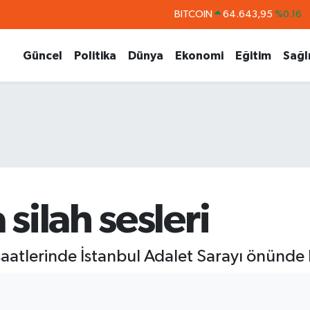
BITCOIN
64.643,95
%0.16
DOLAR
47,6704
%0
Güncel
Politika
Dünya
Ekonomi
Eğitim
Sağl
EURO
55,0406
%-0.08
STERLİN
64,2143
%0
GRAM ALTIN
6500.87
%0.12
BİST100
13.799
%70
silah sesleri
aatlerinde İstanbul Adalet Sarayı önünde h