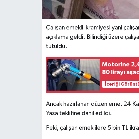
Çalışan emekli ikramiyesi yani çalışan
açıklama geldi. Bilindiği üzere çalı
tutuldu.
Motorine 2,6
80 lirayı aşa
İçeriği Görünt
Ancak hazırlanan düzenleme, 24 K
Yasa teklifine dahil edildi.
Peki, çalışan emeklilere 5 bin TL ik