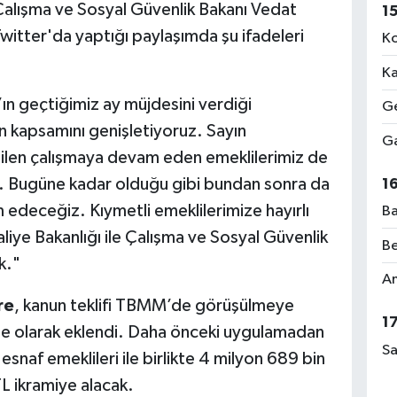
Çalışma ve Sosyal Güvenlik Bakanı Vedat
1
 Twitter'da yaptığı paylaşımda şu ifadeleri
Ko
Ka
n geçtiğimiz ay müjdesini verdiği
Ge
in kapsamını genişletiyoruz. Sayın
Ga
fiilen çalışmaya devam eden emeklilerimiz de
k. Bugüne kadar olduğu gibi bundan sonra da
1
edeceğiz. Kıymetli emeklilerimize hayırlı
Ba
liye Bakanlığı ile Çalışma ve Sosyal Güvenlik
Be
k."
Am
re
, kanun teklifi TBMM’de görüşülmeye
1
e olarak eklendi. Daha önceki uygulamadan
Sa
esnaf emeklileri ile birlikte 4 milyon 689 bin
L ikramiye alacak.