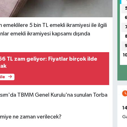
 emeklilere 5 bin TL emekli ikramiyesi ile ilgili
şanlar emekli ikramiyesi kapsamı dışında
1
6 TL zam geliyor: Fiyatlar birçok ilde
cak
üle
asım'da TBMM Genel Kurulu'na sunulan Torba
1
ramiye ne zaman verilecek?
Ga