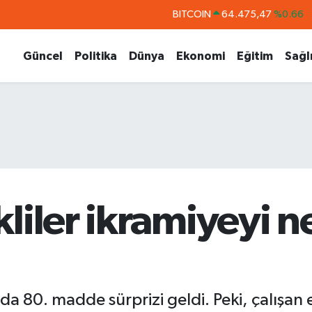
DOLAR
47,5971
%0.05
EURO
55,1336
%0.18
Güncel
Politika
Dünya
Ekonomi
Eğitim
Sağl
STERLİN
64,2534
%0.22
GRAM ALTIN
6527.85
%0.54
BİST100
13.703
%0
liler ikramiyeyi 
da 80. madde sürprizi geldi. Peki, çalışan 