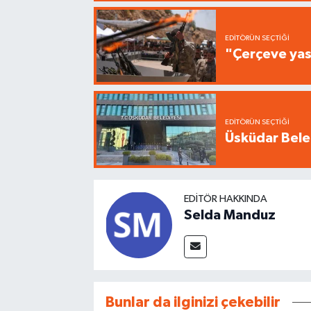
EDITÖRÜN SEÇTIĞI
"Çerçeve yas
EDITÖRÜN SEÇTIĞI
Üsküdar Beled
EDITÖR HAKKINDA
Selda Manduz
Bunlar da ilginizi çekebilir