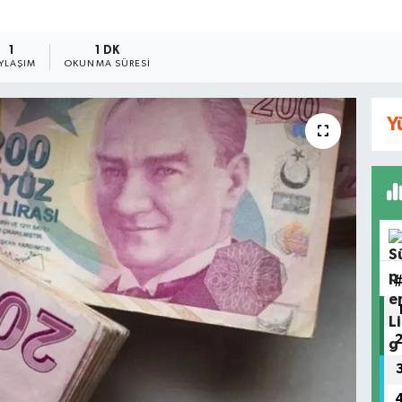
1
1 DK
YLAŞIM
OKUNMA SÜRESI
Y