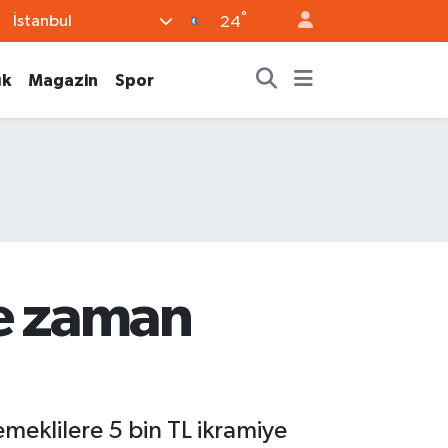
°
İstanbul
24
ık
Magazin
Spor
ne zaman
emeklilere 5 bin TL ikramiye