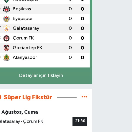
5
Beşiktaş
0
0
6
Eyüpspor
0
0
7
Galatasaray
0
0
8
Çorum FK
0
0
9
Gaziantep FK
0
0
0
Alanyaspor
0
0
Detaylar için tıklayın
Süper Lig Fikstür
4 Ağustos, Cuma
latasaray - Çorum FK
21:30