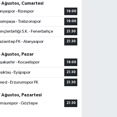
5 Ağustos, Cumartesi
nyaspor - Rizespor
19:00
sımpaşa - Trabzonspor
19:00
nçlerbirliği S.K. - Fenerbahçe
21:30
ziantep FK - Alanyaspor
21:30
6 Ağustos, Pazar
şakşehir - Kocaelispor
19:00
şiktaş - Eyüpspor
21:30
ed - Erzurumspor FK
21:30
7 Ağustos, Pazartesi
msunspor - Göztepe
21:30