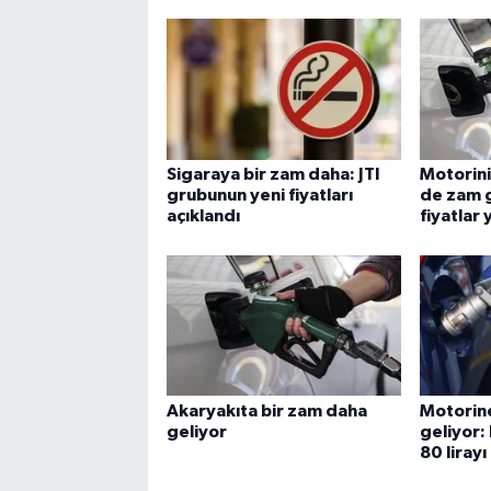
Sigaraya bir zam daha: JTI
Motorin
grubunun yeni fiyatları
de zam 
açıklandı
fiyatlar
Akaryakıta bir zam daha
Motorin
geliyor
geliyor: 
80 liray