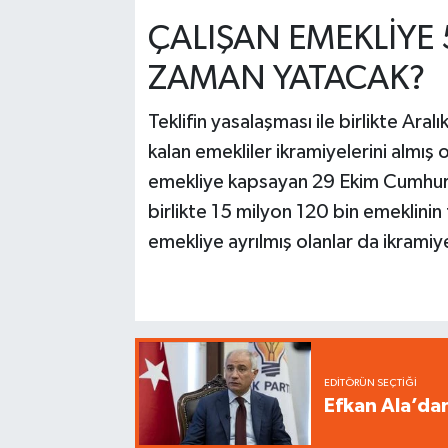
ÇALIŞAN EMEKLİYE 
ZAMAN YATACAK?
Teklifin yasalaşması ile birlikte Ara
kalan emekliler ikramiyelerini almış 
emekliye kapsayan 29 Ekim Cumhuri
birlikte 15 milyon 120 bin emeklini
emekliye ayrılmış olanlar da ikrami
EDITÖRÜN SEÇTIĞI
Efkan Ala’da