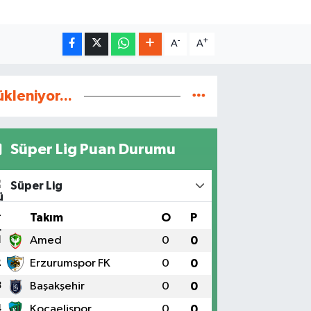
-
+
A
A
ükleniyor...
Süper Lig Puan Durumu
Süper Lig
#
Takım
O
P
1
Amed
0
0
2
Erzurumspor FK
0
0
3
Başakşehir
0
0
4
Kocaelispor
0
0