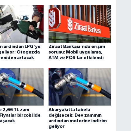
in ardından LPG'ye
Ziraat Bankası'nda erişim
geliyor: Otogazda
sorunu: Mobil uygulama,
 yeniden artacak
ATM ve POS'lar etkilendi
e 2,66 TL zam
Akaryakıtta tabela
Fiyatlar birçok ilde
değişecek: Dev zammın
ı aşacak
ardından motorine indirim
geliyor