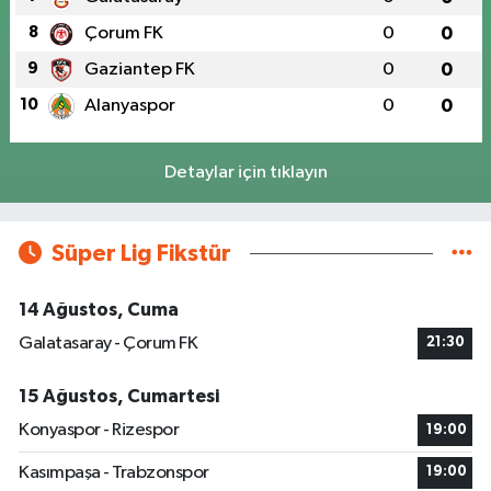
8
Çorum FK
0
0
9
Gaziantep FK
0
0
10
Alanyaspor
0
0
Detaylar için tıklayın
Süper Lig Fikstür
14 Ağustos, Cuma
Galatasaray - Çorum FK
21:30
15 Ağustos, Cumartesi
Konyaspor - Rizespor
19:00
Kasımpaşa - Trabzonspor
19:00