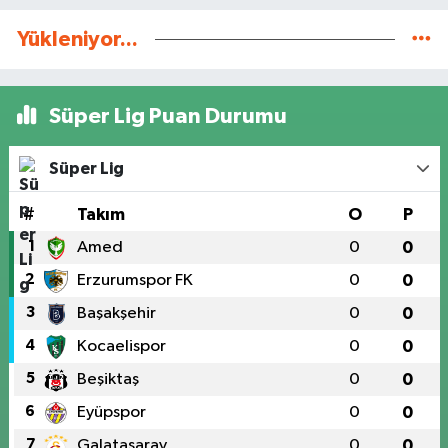
Yükleniyor...
Süper Lig Puan Durumu
Süper Lig
#
Takım
O
P
1
Amed
0
0
2
Erzurumspor FK
0
0
3
Başakşehir
0
0
4
Kocaelispor
0
0
5
Beşiktaş
0
0
6
Eyüpspor
0
0
7
Galatasaray
0
0