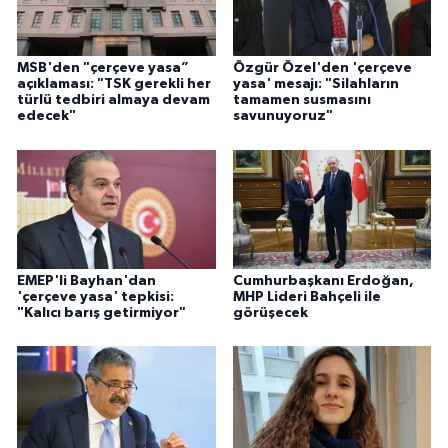
MSB'den "çerçeve yasa”
Özgür Özel'den 'çerçeve
açıklaması: "TSK gerekli her
yasa' mesajı: "Silahların
türlü tedbiri almaya devam
tamamen susmasını
edecek"
savunuyoruz"
EMEP'li Bayhan'dan
Cumhurbaşkanı Erdoğan,
'çerçeve yasa' tepkisi:
MHP Lideri Bahçeli ile
"Kalıcı barış getirmiyor"
görüşecek