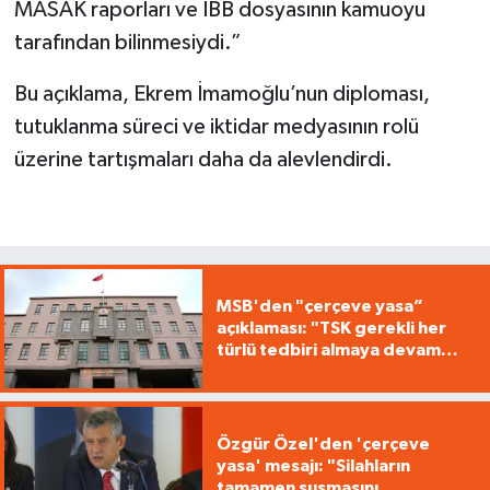
MASAK raporları ve İBB dosyasının kamuoyu
tarafından bilinmesiydi.”
Bu açıklama, Ekrem İmamoğlu’nun diploması,
tutuklanma süreci ve iktidar medyasının rolü
üzerine tartışmaları daha da alevlendirdi.
MSB'den "çerçeve yasa”
açıklaması: "TSK gerekli her
türlü tedbiri almaya devam
edecek"
Özgür Özel'den 'çerçeve
yasa' mesajı: "Silahların
tamamen susmasını