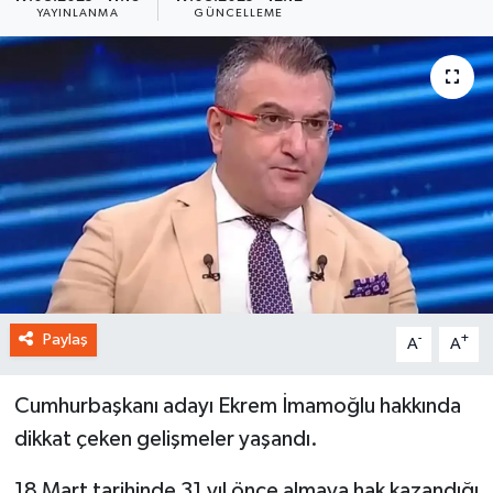
YAYINLANMA
GÜNCELLEME
Paylaş
-
+
A
A
Cumhurbaşkanı adayı Ekrem İmamoğlu hakkında
dikkat çeken gelişmeler yaşandı.
18 Mart tarihinde 31 yıl önce almaya hak kazandığı