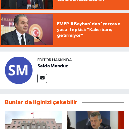
savunuyoruz"
EMEP'li Bayhan'dan 'çerçeve
yasa' tepkisi: "Kalıcı barış
getirmiyor"
EDITÖR HAKKINDA
Selda Manduz
Bunlar da ilginizi çekebilir