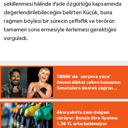
şekillenmesi hâlinde ifade özgürlüğü kapsamında
değerlendirilebileceğini belirten Küçük, buna
rağmen böylesi bir sürecin şeffaflık ve terörün
tamamen sona ermesiyle ilerlemesi gerektiğini
vurguladı.
TBMM'de 'çerçeve yasa'
öncesi dikkat çeken konuşma:
Sanatçılara destek çağrısı
yaptı
Akaryakıtta zam dalgası
sürüyor: Benzin litre fiyatına
1,56 TL artış bekleniyor