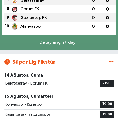
7
Galatasaray
0
0
8
Çorum FK
0
0
9
Gaziantep FK
0
0
10
Alanyaspor
0
0
Detaylar için tıklayın
Süper Lig Fikstür
14 Ağustos, Cuma
Galatasaray - Çorum FK
21:30
15 Ağustos, Cumartesi
Konyaspor - Rizespor
19:00
Kasımpaşa - Trabzonspor
19:00