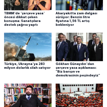
TBMM'de 'çerçeve yasa'
Akaryakıtta zam dalgası
öncesi dikkat çeken
sürüyor: Benzin litre
konuşma: Sanatçılara
fiyatına 1,56 TL artış
destek çağrısı yaptı
bekleniyor
Türkiye, Ukrayna'ya 283
Gökhan Günaydın'dan
milyon dolarlık silah satıyor
çerçeve yasa açıklaması:
"Biz barışın ve
demokrasinin peşindeyiz"