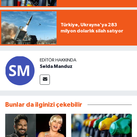
Türkiye, Ukrayna'ya 283
milyon dolarlık silah satıyor
EDITÖR HAKKINDA
Selda Manduz
Bunlar da ilginizi çekebilir