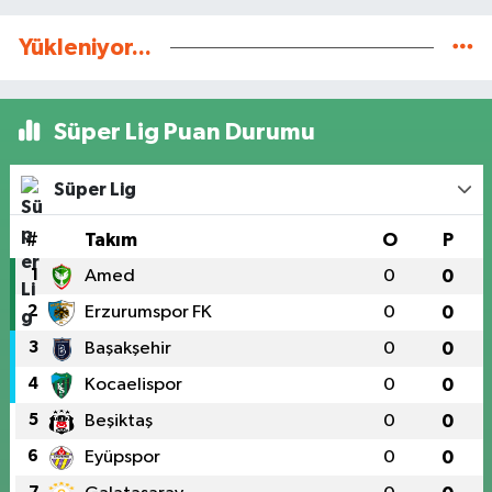
Yükleniyor...
Süper Lig Puan Durumu
Süper Lig
#
Takım
O
P
1
Amed
0
0
2
Erzurumspor FK
0
0
3
Başakşehir
0
0
4
Kocaelispor
0
0
5
Beşiktaş
0
0
6
Eyüpspor
0
0