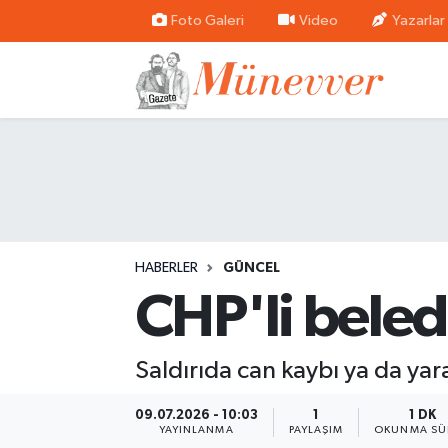
Foto Galeri
Video
Yazarlar
Güncel
Nöbetçi Eczaneler
Politika
Hava Durumu
Dünya
Trafik Durumu
Ekonomi
Süper Lig Puan Durumu ve Fikstür
HABERLER
GÜNCEL
Eğitim
Tüm Manşetler
CHP'li beledi
Sağlık
Son Dakika Haberleri
Saldırıda can kaybı ya da yar
Magazin
Haber Arşivi
09.07.2026 - 10:03
1
1 DK
Spor
YAYINLANMA
PAYLAŞIM
OKUNMA SÜ