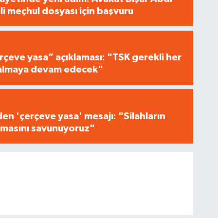
ili meçhul dosyası için başvuru
çeve yasa” açıklaması: "TSK gerekli her
i almaya devam edecek"
n 'çerçeve yasa' mesajı: "Silahların
masını savunuyoruz"