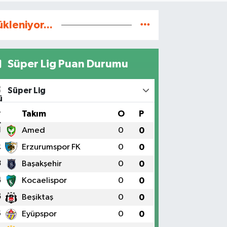
ükleniyor...
Süper Lig Puan Durumu
Süper Lig
#
Takım
O
P
1
Amed
0
0
2
Erzurumspor FK
0
0
3
Başakşehir
0
0
4
Kocaelispor
0
0
5
Beşiktaş
0
0
6
Eyüpspor
0
0