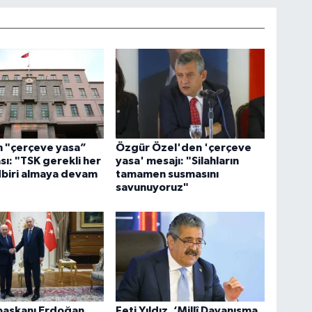
 "çerçeve yasa”
Özgür Özel'den 'çerçeve
sı: "TSK gerekli her
yasa' mesajı: "Silahların
dbiri almaya devam
tamamen susmasını
"
savunuyoruz"
aşkanı Erdoğan,
Feti Yıldız, ‘Millî Dayanışma