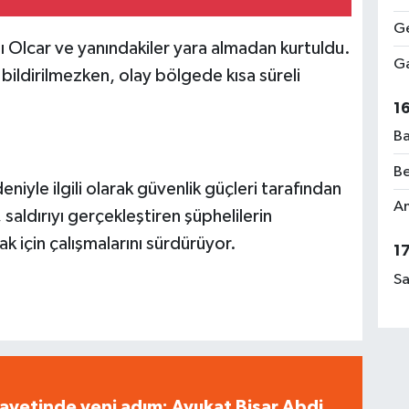
Ge
 Olcar ve yanındakiler yara almadan kurtuldu.
Ga
bildirilmezken, olay bölgede kısa süreli
1
Ba
Be
iyle ilgili olarak güvenlik güçleri tarafından
Am
 saldırıyı gerçekleştiren şüphelilerin
k için çalışmalarını sürdürüyor.
1
Sa
ayetinde yeni adım: Avukat Bişar Abdi