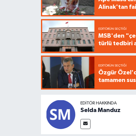
Alinak'tan fa
EDITÖRÜN SEÇTIĞI
MSB'den "çer
türlü tedbir
EDITÖRÜN SEÇTIĞI
Özgür Özel'de
tamamen sus
EDITÖR HAKKINDA
Selda Manduz