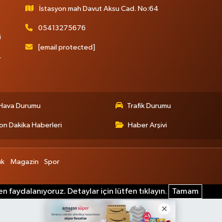
İstasyon mah Davut Aksu Cad. No:64
05413275676
i
[email protected]
r
Hava Durumu
Trafik Durumu
on Dakika Haberleri
Haber Arşivi
ık
Magazin
Spor
n faydalanıyoruz. Detaylar için lütfen tıklayın.
Tamam