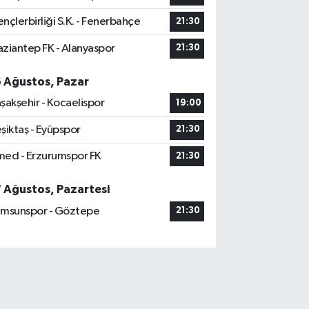
nçlerbirliği S.K. - Fenerbahçe
21:30
ziantep FK - Alanyaspor
21:30
6 Ağustos, Pazar
şakşehir - Kocaelispor
19:00
şiktaş - Eyüpspor
21:30
ed - Erzurumspor FK
21:30
7 Ağustos, Pazartesi
msunspor - Göztepe
21:30