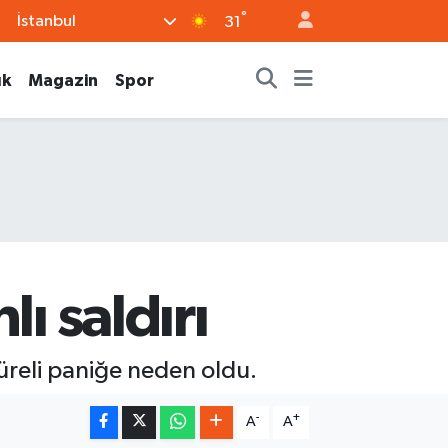
°
İstanbul
31
ık
Magazin
Spor
ı saldırı
üreli paniğe neden oldu.
-
+
A
A