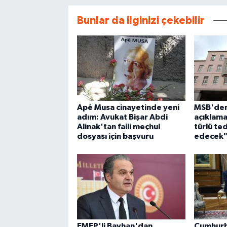
Bunlar da ilginizi çekebilir
Apê Musa cinayetinde yeni
MSB'den
adım: Avukat Bişar Abdi
açıklama
Alinak'tan faili meçhul
türlü te
dosyası için başvuru
edecek
EMEP'li Bayhan'dan
Cumhurb