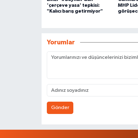
'çerçeve yasa' tepkisi:
MHP Lide
"Kalıcı barış getirmiyor"
görüşec
Yorumlar
Gönder