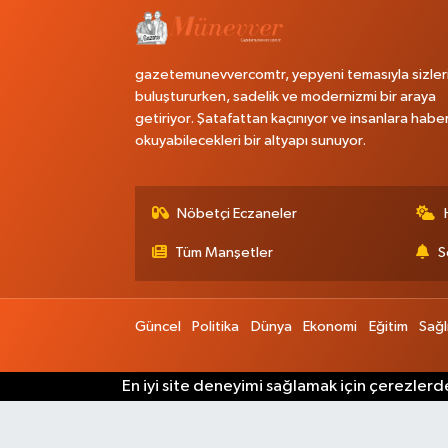
gazetemunevvercomtr, yepyeni temasıyla sizler
buluştururken, sadelik ve modernizmi bir araya
getiriyor. Şatafattan kaçınıyor ve insanlara habe
okuyabilecekleri bir altyapı sunuyor.
Nöbetçi Eczaneler
Tüm Manşetler
S
Güncel
Politika
Dünya
Ekonomi
Eğitim
Sağl
En iyi site deneyimi sağlamak için çerezlerde