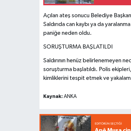
Açılan ateş sonucu Belediye Başkanı
Saldırıda can kaybı ya da yaralanma 
paniğe neden oldu.
SORUŞTURMA BAŞLATILDI
Saldırının henüz belirlenemeyen neden
soruşturma başlatıldı. Polis ekipleri,
kimliklerini tespit etmek ve yakalama
Kaynak:
ANKA
EDITÖRÜN SEÇTIĞI
Apê Musa cin