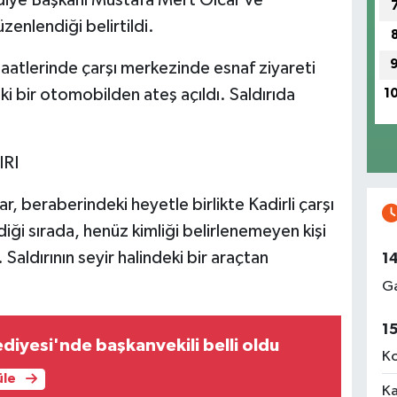
üzenlendiği belirtildi.
saatlerinde çarşı merkezinde esnaf ziyareti
ki bir otomobilden ateş açıldı. Saldırıda
1
IRI
, beraberindeki heyetle birlikte Kadirli çarşı
iği sırada, henüz kimliği belirlenemeyen kişi
. Saldırının seyir halindeki bir araçtan
1
Ga
1
diyesi'nde başkanvekili belli oldu
Ko
üle
Ka