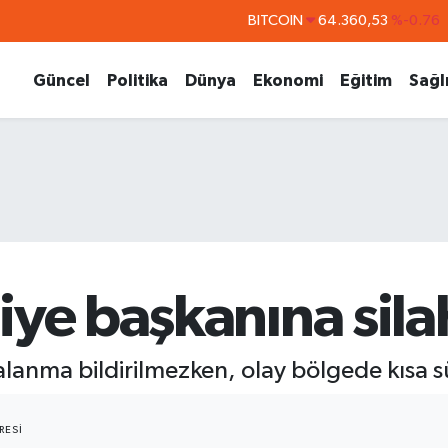
BITCOIN
64.360,53
%-0.76
DOLAR
47,7069
%0.17
Güncel
Politika
Dünya
Ekonomi
Eğitim
Sağl
EURO
55,0265
%0.01
STERLİN
64,1897
%0.02
GRAM ALTIN
6618.49
%2.12
BİST100
13.887
%64
ye başkanına silahl
alanma bildirilmezken, olay bölgede kısa s
RESI