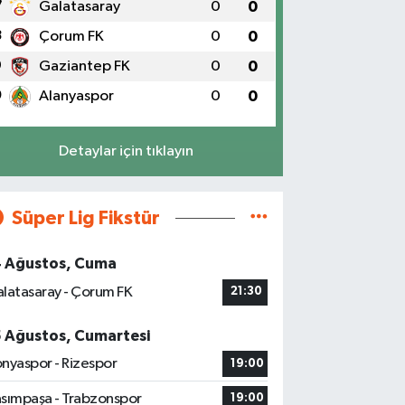
7
Galatasaray
0
0
8
Çorum FK
0
0
9
Gaziantep FK
0
0
0
Alanyaspor
0
0
Detaylar için tıklayın
Süper Lig Fikstür
4 Ağustos, Cuma
latasaray - Çorum FK
21:30
5 Ağustos, Cumartesi
nyaspor - Rizespor
19:00
sımpaşa - Trabzonspor
19:00