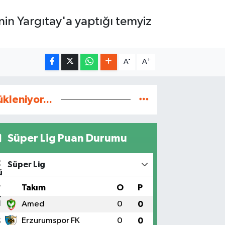
in Yargıtay'a yaptığı temyiz
-
+
A
A
ükleniyor...
Süper Lig Puan Durumu
Süper Lig
#
Takım
O
P
1
Amed
0
0
2
Erzurumspor FK
0
0