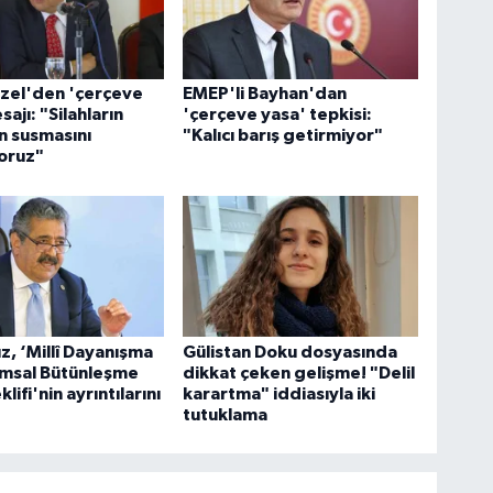
zel'den 'çerçeve
EMEP'li Bayhan'dan
ajı: "Silahların
'çerçeve yasa' tepkisi:
 susmasını
"Kalıcı barış getirmiyor"
oruz"
ız, ‘Millî Dayanışma
Gülistan Doku dosyasında
umsal Bütünleşme
dikkat çeken gelişme! "Delil
lifi'nin ayrıntılarını
karartma" iddiasıyla iki
tutuklama