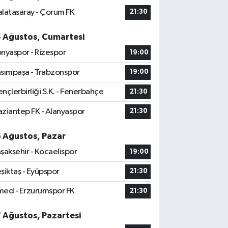
latasaray - Çorum FK
21:30
5 Ağustos, Cumartesi
nyaspor - Rizespor
19:00
sımpaşa - Trabzonspor
19:00
nçlerbirliği S.K. - Fenerbahçe
21:30
ziantep FK - Alanyaspor
21:30
6 Ağustos, Pazar
şakşehir - Kocaelispor
19:00
şiktaş - Eyüpspor
21:30
ed - Erzurumspor FK
21:30
7 Ağustos, Pazartesi