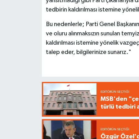
yansıtmadığı gibi Parti çıkarlarıyl
tedbirin kaldırılması istemine yöne
Bu nedenlerle; Parti Genel Başkanını
ve oluru alınmaksızın sunulan temyiz 
kaldırılması istemine yönelik vazge
talep eder, bilgilerinize sunarız."
EDITÖRÜN SEÇTIĞI
MSB'den "çer
türlü tedbir
EDITÖRÜN SEÇTIĞI
Özgür Özel'de