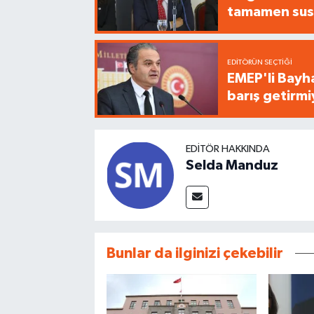
tamamen sus
EDITÖRÜN SEÇTIĞI
EMEP'li Bayha
barış getirm
EDITÖR HAKKINDA
Selda Manduz
Bunlar da ilginizi çekebilir