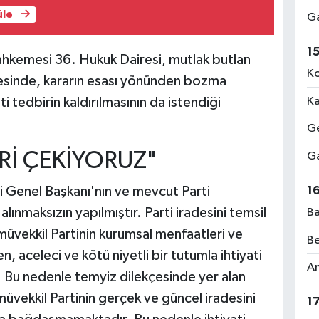
üle
Ga
1
hkemesi 36. Hukuk Dairesi, mutlak butlan
Ko
çesinde, kararın esası yönünden bozma
i tedbirin kaldırılmasının da istendiği
Ka
Ge
İ ÇEKİYORUZ"
Ga
1
i Genel Başkanı'nın ve mevcut Parti
 alınmaksızın yapılmıştır. Parti iradesini temsil
Ba
müvekkil Partinin kurumsal menfaatleri ve
Be
, aceleci ve kötü niyetli bir tutumla ihtiyati
Am
ir. Bu nedenle temyiz dilekçesinde yer alan
, müvekkil Partinin gerçek ve güncel iradesini
1