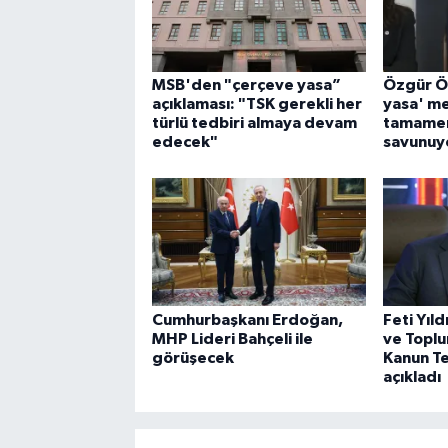
MSB'den "çerçeve yasa”
Özgür Ö
açıklaması: "TSK gerekli her
yasa' mes
türlü tedbiri almaya devam
tamamen
edecek"
savunuy
Cumhurbaşkanı Erdoğan,
Feti Yıld
MHP Lideri Bahçeli ile
ve Topl
görüşecek
Kanun Tek
açıkladı