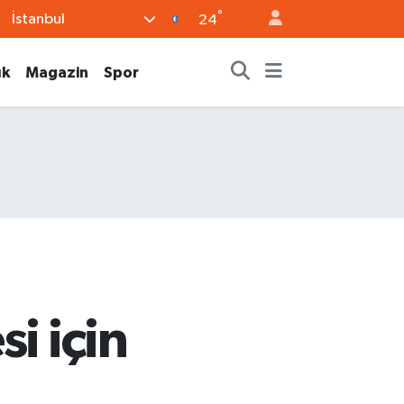
°
İstanbul
24
ık
Magazin
Spor
i için