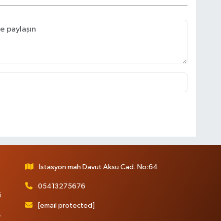
İstasyon mah Davut Aksu Cad. No:64
05413275676
i
[email protected]
r