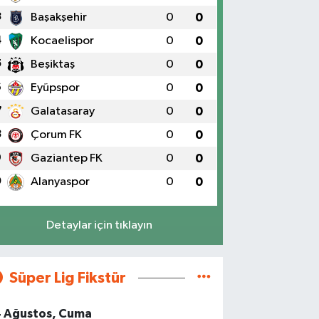
3
Başakşehir
0
0
4
Kocaelispor
0
0
5
Beşiktaş
0
0
6
Eyüpspor
0
0
7
Galatasaray
0
0
8
Çorum FK
0
0
9
Gaziantep FK
0
0
0
Alanyaspor
0
0
Detaylar için tıklayın
Süper Lig Fikstür
4 Ağustos, Cuma