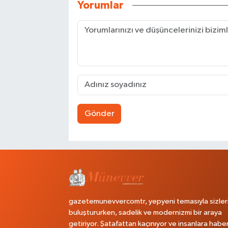
Yorumlar
Gönder
gazetemunevvercomtr, yepyeni temasıyla sizler
buluştururken, sadelik ve modernizmi bir araya
getiriyor. Şatafattan kaçınıyor ve insanlara habe