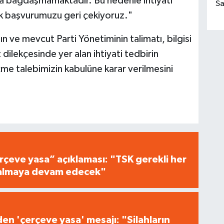
a da bağdaşmamaktadır. Bu nedenle ihtiyati
Sa
lik başvurumuzu geri çekiyoruz."
n ve mevcut Parti Yönetiminin talimatı, bilgisi
dilekçesinde yer alan ihtiyati tedbirin
çme talebimizin kabulüne karar verilmesini
çeve yasa” açıklaması: "TSK gerekli her
i almaya devam edecek"
n 'çerçeve yasa' mesajı: "Silahların