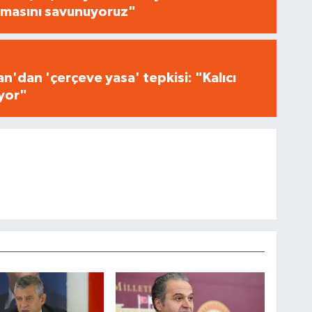
masını savunuyoruz"
n'dan 'çerçeve yasa' tepkisi: "Kalıcı
iyor"