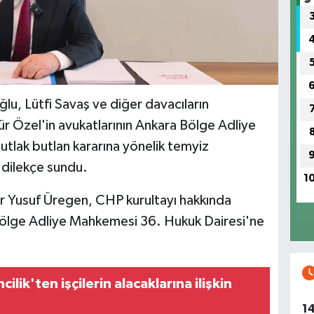
u, Lütfi Savaş ve diğer davacıların
r Özel'in avukatlarının Ankara Bölge Adliye
tlak butlan kararına yönelik temyiz
n dilekçe sundu.
1
r Yusuf Üregen, CHP kurultayı hakkında
Bölge Adliye Mahkemesi 36. Hukuk Dairesi'ne
lik'ten işçilerin alacaklarına ilişkin
1