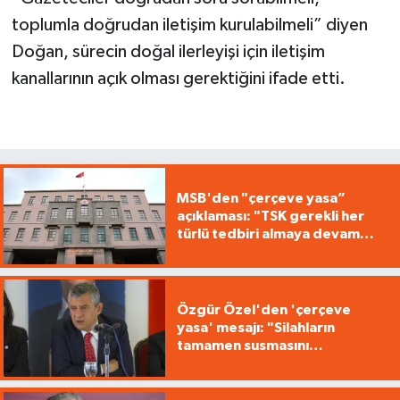
toplumla doğrudan iletişim kurulabilmeli” diyen
Doğan, sürecin doğal ilerleyişi için iletişim
kanallarının açık olması gerektiğini ifade etti.
MSB'den "çerçeve yasa”
açıklaması: "TSK gerekli her
türlü tedbiri almaya devam
edecek"
Özgür Özel'den 'çerçeve
yasa' mesajı: "Silahların
tamamen susmasını
savunuyoruz"