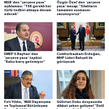
MSB'den "çerçeve yasa”
Özgür Özel'den 'çerçeve
açıklaması: "TSK gerekli her
yasa' mesajı: "Silahların
türlü tedbiri almaya devam
tamamen susmasını
edecek"
savunuyoruz"
EMEP'li Bayhan'dan
Cumhurbaşkanı Erdoğan,
'çerçeve yasa' tepkisi:
MHP Lideri Bahçeli ile
"Kalıcı barış getirmiyor"
görüşecek
Feti Yıldız, ‘Millî Dayanışma
Gülistan Doku dosyasında
ve Toplumsal Bütünleşme
dikkat çeken gelişme! "Delil