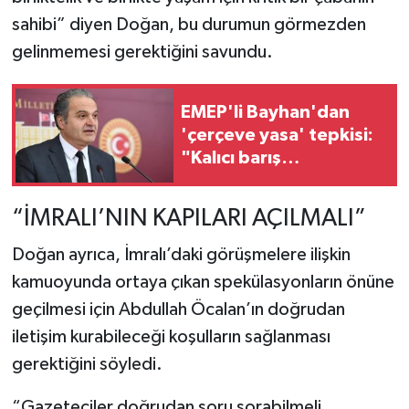
sahibi” diyen Doğan, bu durumun görmezden
gelinmemesi gerektiğini savundu.
EMEP'li Bayhan'dan
'çerçeve yasa' tepkisi:
"Kalıcı barış
getirmiyor"
“İMRALI’NIN KAPILARI AÇILMALI”
Doğan ayrıca, İmralı’daki görüşmelere ilişkin
kamuoyunda ortaya çıkan spekülasyonların önüne
geçilmesi için Abdullah Öcalan’ın doğrudan
iletişim kurabileceği koşulların sağlanması
gerektiğini söyledi.
“Gazeteciler doğrudan soru sorabilmeli,