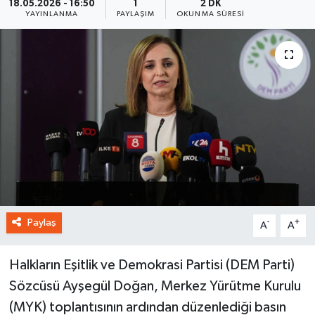
18.05.2026 - 16:50
1
2 DK
YAYINLANMA
PAYLAŞIM
OKUNMA SÜRESI
Paylaş
-
+
A
A
Halkların Eşitlik ve Demokrasi Partisi (DEM Parti)
Sözcüsü Ayşegül Doğan, Merkez Yürütme Kurulu
(MYK) toplantısının ardından düzenlediği basın