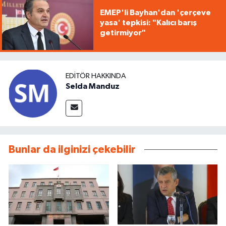
EMEP'li Bayhan'dan 'çerçeve
yasa' tepkisi: "Kalıcı barış
getirmiyor"
EDITÖR HAKKINDA
Selda Manduz
Bunlar da ilginizi çekebilir