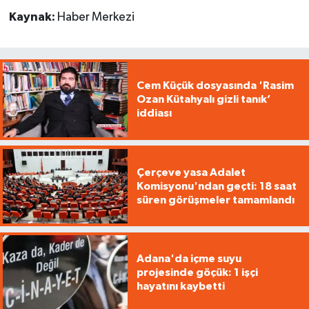
Kaynak:
Haber Merkezi
Cem Küçük dosyasında 'Rasim
Ozan Kütahyalı gizli tanık’
iddiası
Çerçeve yasa Adalet
Komisyonu'ndan geçti: 18 saat
süren görüşmeler tamamlandı
Adana'da içme suyu
projesinde göçük: 1 işçi
hayatını kaybetti