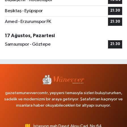
Beşiktaş - Eyüpspor
21:30
Amed - Erzurumspor FK
21:30
17 Ağustos, Pazartesi
Samsunspor - Göztepe
21:30
gazetemunevvercomtr, yepyeni temasıyla sizleri buluştururken,
sadelik ve modernizmi bir araya getiriyor. Şatafattan kaçınıyor ve
insanlara haber okuyabilecekleri bir altyapı sunuyor.
İstasyon mah Davut Aksu Cad. No:64