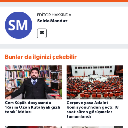
EDITÖR HAKKINDA
Selda Manduz
Bunlar da ilginizi çekebilir
Cem Küçük dosyasında
Çerçeve yasa Adalet
'Rasim Ozan Kütahyalı gizli
Komisyonu'ndan geçti: 18
tanık’ iddiası
saat süren görüşmeler
tamamlandı