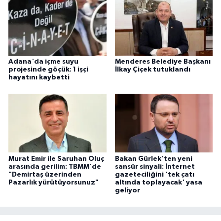
Adana'da içme suyu
Menderes Belediye Başkanı
projesinde göçük: 1 işçi
İlkay Çiçek tutuklandı
hayatını kaybetti
Murat Emir ile Saruhan Oluç
Bakan Gürlek'ten yeni
arasında gerilim: TBMM'de
sansür sinyali: İnternet
"Demirtaş üzerinden
gazeteciliğini 'tek çatı
Pazarlık yürütüyorsunuz"
altında toplayacak' yasa
geliyor