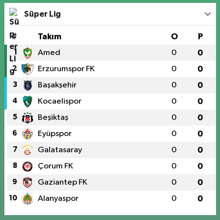
Süper Lig
#
Takım
O
P
1
Amed
0
0
2
Erzurumspor FK
0
0
3
Başakşehir
0
0
4
Kocaelispor
0
0
5
Beşiktaş
0
0
6
Eyüpspor
0
0
7
Galatasaray
0
0
8
Çorum FK
0
0
9
Gaziantep FK
0
0
10
Alanyaspor
0
0