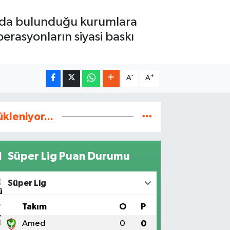
ında bulunduğu kurumlara
perasyonların siyasi baskı
-
+
A
A
ükleniyor...
Süper Lig Puan Durumu
Süper Lig
#
Takım
O
P
1
Amed
0
0