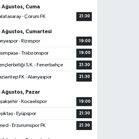
4 Ağustos, Cuma
latasaray - Çorum FK
21:30
5 Ağustos, Cumartesi
nyaspor - Rizespor
19:00
sımpaşa - Trabzonspor
19:00
nçlerbirliği S.K. - Fenerbahçe
21:30
ziantep FK - Alanyaspor
21:30
6 Ağustos, Pazar
şakşehir - Kocaelispor
19:00
şiktaş - Eyüpspor
21:30
ed - Erzurumspor FK
21:30