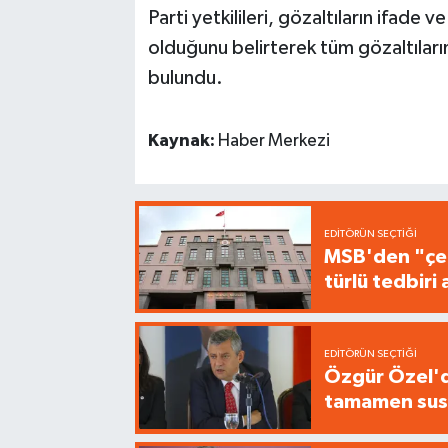
Parti yetkilileri, gözaltıların ifad
olduğunu belirterek tüm gözaltıları
bulundu.
Kaynak:
Haber Merkezi
EDITÖRÜN SEÇTIĞI
MSB'den "çer
türlü tedbir
EDITÖRÜN SEÇTIĞI
Özgür Özel'de
tamamen sus