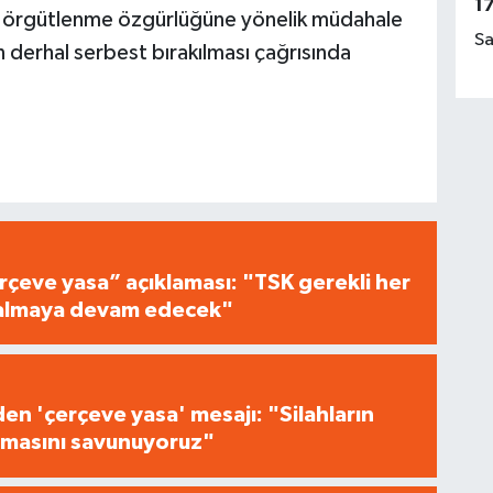
1
e ve örgütlenme özgürlüğüne yönelik müdahale
Sa
n derhal serbest bırakılması çağrısında
çeve yasa” açıklaması: "TSK gerekli her
i almaya devam edecek"
n 'çerçeve yasa' mesajı: "Silahların
masını savunuyoruz"