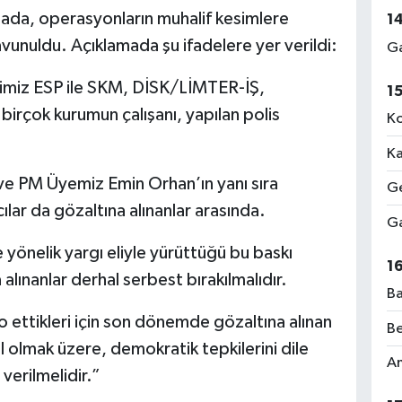
mada, operasyonların muhalif kesimlere
1
savunuldu. Açıklamada şu ifadelere yer verildi:
Ga
timiz ESP ile SKM, DİSK/LİMTER-İŞ,
1
irçok kurumun çalışanı, yapılan polis
Ko
Ka
ve PM Üyemiz Emin Orhan’ın yanı sıra
Ge
ılar da gözaltına alınanlar arasında.
Ga
e yönelik yargı eliyle yürüttüğü bu baskı
1
alınanlar derhal serbest bırakılmalıdır.
Ba
to ettikleri için son dönemde gözaltına alınan
Be
l olmak üzere, demokratik tepkilerini dile
Am
verilmelidir.”