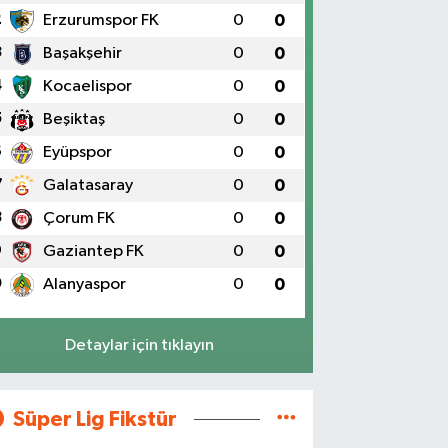
2
Erzurumspor FK
0
0
3
Başakşehir
0
0
4
Kocaelispor
0
0
5
Beşiktaş
0
0
6
Eyüpspor
0
0
7
Galatasaray
0
0
8
Çorum FK
0
0
9
Gaziantep FK
0
0
0
Alanyaspor
0
0
Detaylar için tıklayın
Süper Lig Fikstür