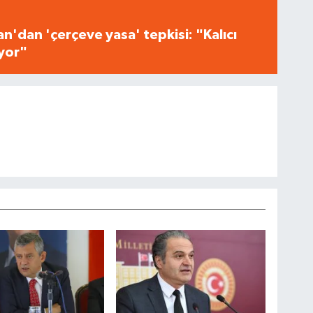
n'dan 'çerçeve yasa' tepkisi: "Kalıcı
iyor"