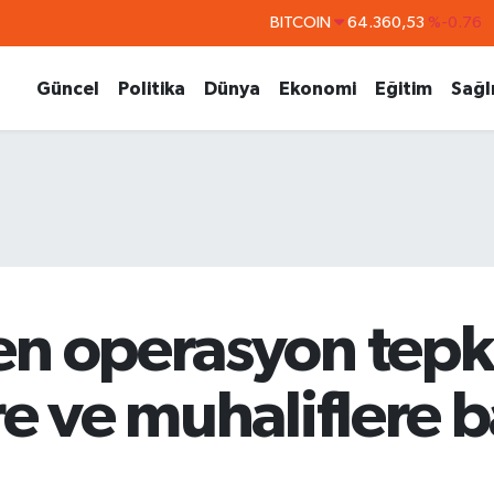
DOLAR
47,7143
%0.16
EURO
55,0317
%-0.02
Güncel
Politika
Dünya
Ekonomi
Eğitim
Sağl
STERLİN
64,2463
%0.07
GRAM ALTIN
6574.81
%1.44
BİST100
13.887
%64
n operasyon tepki
re ve muhaliflere b