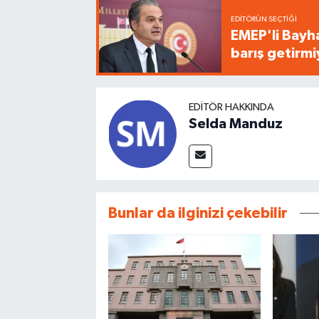
EDITÖRÜN SEÇTIĞI
EMEP'li Bayha
barış getirm
EDITÖR HAKKINDA
Selda Manduz
Bunlar da ilginizi çekebilir