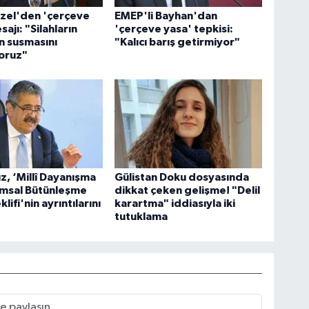
zel'den 'çerçeve
EMEP'li Bayhan'dan
ajı: "Silahların
'çerçeve yasa' tepkisi:
 susmasını
"Kalıcı barış getirmiyor"
oruz"
ız, ‘Millî Dayanışma
Gülistan Doku dosyasında
umsal Bütünleşme
dikkat çeken gelişme! "Delil
lifi'nin ayrıntılarını
karartma" iddiasıyla iki
tutuklama