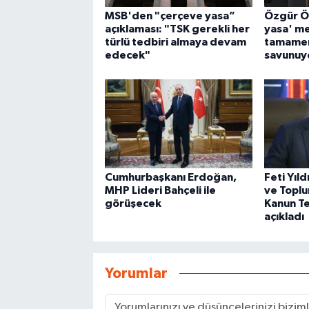
MSB'den "çerçeve yasa”
Özgür Ö
açıklaması: "TSK gerekli her
yasa' mes
türlü tedbiri almaya devam
tamamen
edecek"
savunuy
Cumhurbaşkanı Erdoğan,
Feti Yıld
MHP Lideri Bahçeli ile
ve Topl
görüşecek
Kanun Tek
açıkladı
Yorumlar