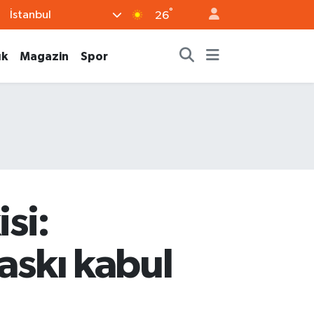
°
İstanbul
26
ık
Magazin
Spor
si:
askı kabul