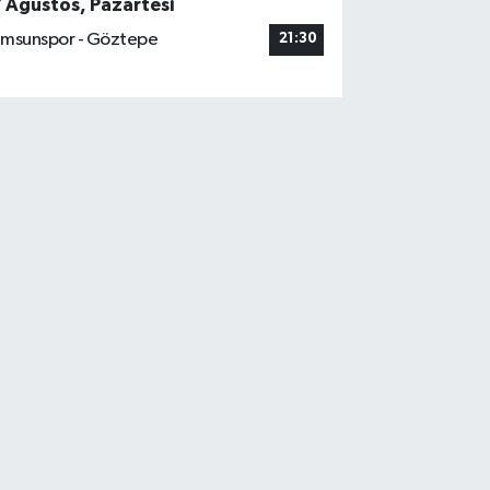
7 Ağustos, Pazartesi
msunspor - Göztepe
21:30