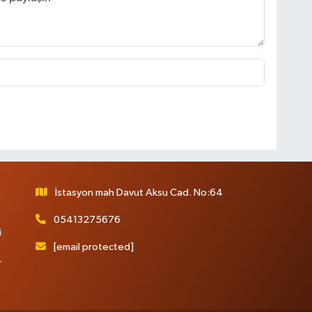
İstasyon mah Davut Aksu Cad. No:64
05413275676
i
[email protected]
r