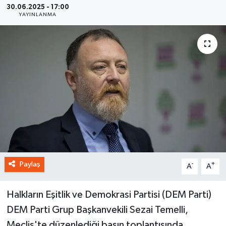
30.06.2025 - 17:00
YAYINLANMA
Paylaş
-
+
A
A
Halkların Eşitlik ve Demokrasi Partisi (DEM Parti)
DEM Parti Grup Başkanvekili Sezai Temelli,
Meclis'te düzenlediği basın toplantısında