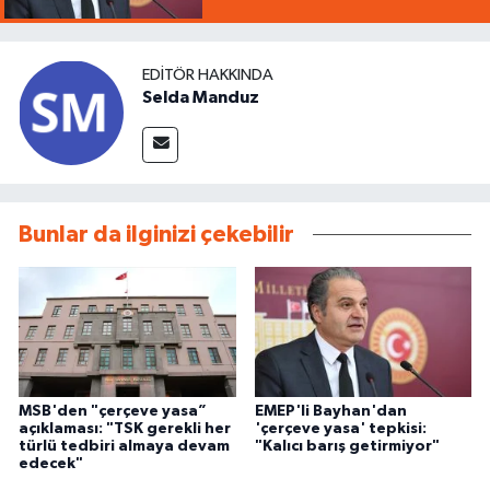
EDITÖR HAKKINDA
Selda Manduz
Bunlar da ilginizi çekebilir
MSB'den "çerçeve yasa”
EMEP'li Bayhan'dan
açıklaması: "TSK gerekli her
'çerçeve yasa' tepkisi:
türlü tedbiri almaya devam
"Kalıcı barış getirmiyor"
edecek"