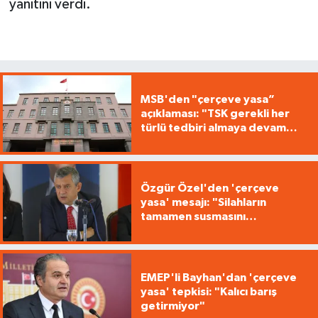
yanıtını verdi.
MSB'den "çerçeve yasa”
açıklaması: "TSK gerekli her
türlü tedbiri almaya devam
edecek"
Özgür Özel'den 'çerçeve
yasa' mesajı: "Silahların
tamamen susmasını
savunuyoruz"
EMEP'li Bayhan'dan 'çerçeve
yasa' tepkisi: "Kalıcı barış
getirmiyor"