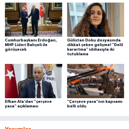
Cumhurbaşkanı Erdoğan,
Gülistan Doku dosyasında
MHP Lideri Bahçeli ile
dikkat çeken gelişme! "Delil
görüşecek
karartma" iddiasıyla iki
tutuklama
Efkan Ala’dan "çerçeve
"Çerçeve yasa"nın kapsamı
yasa" açıklaması
belli oldu