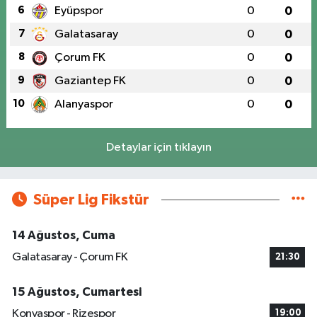
6
Eyüpspor
0
0
7
Galatasaray
0
0
8
Çorum FK
0
0
9
Gaziantep FK
0
0
10
Alanyaspor
0
0
Detaylar için tıklayın
Süper Lig Fikstür
14 Ağustos, Cuma
Galatasaray - Çorum FK
21:30
15 Ağustos, Cumartesi
Konyaspor - Rizespor
19:00