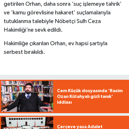
getirilen Orhan, daha sonra ‘suç işlemeye tahrik’
ve ‘kamu görevlisine hakaret’ suçlamalarıyla
tutuklanma talebiyle Nöbetçi Sulh Ceza
Hakimliği’ne sevk edildi.
Hakimliğe çıkarılan Orhan, ev hapsi şartıyla
serbest bırakıldı.
Cem Küçük dosyasında 'Rasim
Ozan Kütahyalı gizli tanık’
iddiası
Çerçeve yasa Adalet