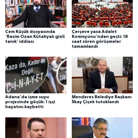
Cem Küçük dosyasında
Çerçeve yasa Adalet
'Rasim Ozan Kütahyalı gizli
Komisyonu'ndan geçti: 18
tanık’ iddiası
saat süren görüşmeler
tamamlandı
Adana'da içme suyu
Menderes Belediye Başkanı
projesinde göçük: 1 işçi
İlkay Çiçek tutuklandı
hayatını kaybetti