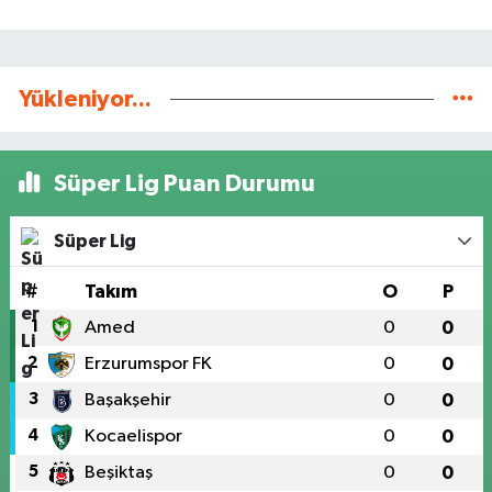
Yükleniyor...
Süper Lig Puan Durumu
Süper Lig
#
Takım
O
P
1
Amed
0
0
2
Erzurumspor FK
0
0
3
Başakşehir
0
0
4
Kocaelispor
0
0
5
Beşiktaş
0
0