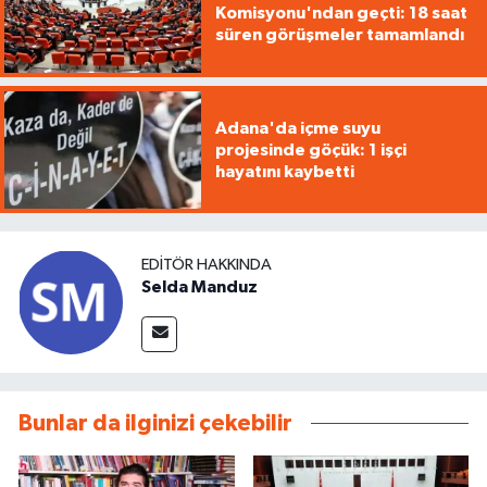
Komisyonu'ndan geçti: 18 saat
süren görüşmeler tamamlandı
Adana'da içme suyu
projesinde göçük: 1 işçi
hayatını kaybetti
EDITÖR HAKKINDA
Selda Manduz
Bunlar da ilginizi çekebilir