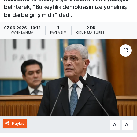
belirterek, "Bu keyfilik demokrasimize yönelmiş
bir darbe girişimidir" dedi.
07.06.2026 - 10:13
1
2 DK
YAYINLANMA
PAYLAŞIM
OKUNMA SÜRESI
Paylaş
-
+
A
A