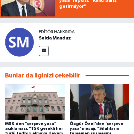
yasa' tepkisi: "Kalıcı barış
getirmiyor"
EDITÖR HAKKINDA
Selda Manduz
Bunlar da ilginizi çekebilir
MSB'den "çerçeve yasa”
Özgür Özel'den 'çerçeve
açıklaması: "TSK gerekli her
yasa' mesajı: "Silahların
türlü tedbiri almaya devam
tamamen susmasını