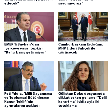
edecek"
savunuyoruz"
EMEP'li Bayhan'dan
Cumhurbaşkanı Erdoğan,
'çerçeve yasa' tepkisi:
MHP Lideri Bahçeli ile
"Kalıcı barış getirmiyor"
görüşecek
Feti Yıldız, ‘Millî Dayanışma
Gülistan Doku dosyasında
ve Toplumsal Bütünleşme
dikkat çeken gelişme! "Delil
Kanun Teklifi'nin
karartma" iddiasıyla iki
ayrıntılarını açıkladı
tutuklama