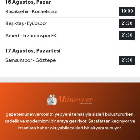
16 Ağustos, Pazar
Başakşehir - Kocaelispor
19:00
Beşiktaş - Eyüpspor
21:30
Amed - Erzurumspor FK
21:30
17 Ağustos, Pazartesi
Samsunspor - Göztepe
21:30
gazetemunevvercomtr, yepyeni temasıyla sizleri buluştururken,
sadelik ve modernizmi bir araya getiriyor. Şatafattan kaçınıyor ve
insanlara haber okuyabilecekleri bir altyapı sunuyor.