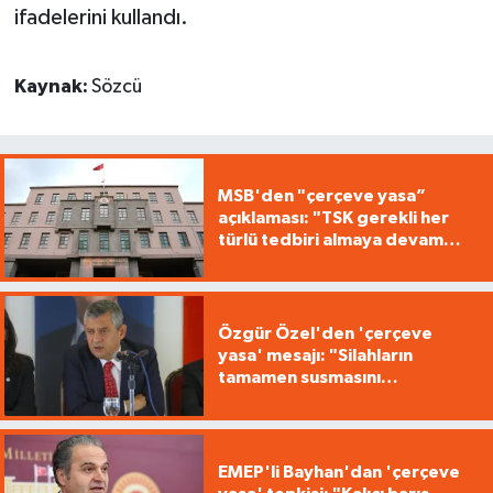
ifadelerini kullandı.
Kaynak:
Sözcü
MSB'den "çerçeve yasa”
açıklaması: "TSK gerekli her
türlü tedbiri almaya devam
edecek"
Özgür Özel'den 'çerçeve
yasa' mesajı: "Silahların
tamamen susmasını
savunuyoruz"
EMEP'li Bayhan'dan 'çerçeve