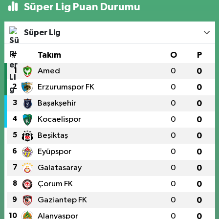
Süper Lig Puan Durumu
Süper Lig
#
Takım
O
P
1
Amed
0
0
2
Erzurumspor FK
0
0
3
Başakşehir
0
0
4
Kocaelispor
0
0
5
Beşiktaş
0
0
6
Eyüpspor
0
0
7
Galatasaray
0
0
8
Çorum FK
0
0
9
Gaziantep FK
0
0
10
Alanyaspor
0
0