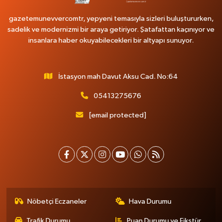
gazetemunevvercomtr, yepyeni temasıyla sizleri buluştururken,
sadelik ve modernizmi bir araya getiriyor. Şatafattan kaçınıyor ve
insanlara haber okuyabilecekleri bir altyapı sunuyor.
İstasyon mah Davut Aksu Cad. No:64
05413275676
[email protected]
Nöbetçi Eczaneler
Hava Durumu
Trafik Durumu
Puan Durumu ve Fikstür