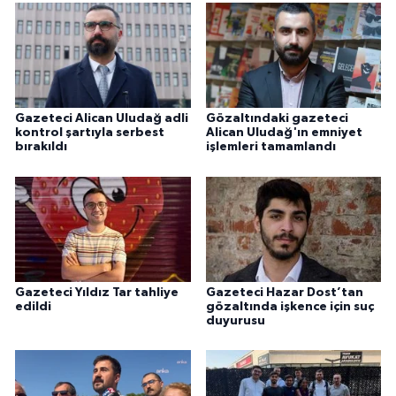
Gazeteci Alican Uludağ adli
Gözaltındaki gazeteci
kontrol şartıyla serbest
Alican Uludağ'ın emniyet
bırakıldı
işlemleri tamamlandı
Gazeteci Yıldız Tar tahliye
Gazeteci Hazar Dost’tan
edildi
gözaltında işkence için suç
duyurusu