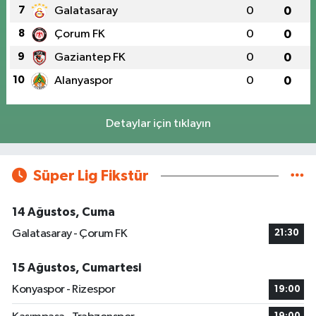
7
Galatasaray
0
0
8
Çorum FK
0
0
9
Gaziantep FK
0
0
10
Alanyaspor
0
0
Detaylar için tıklayın
Süper Lig Fikstür
14 Ağustos, Cuma
Galatasaray - Çorum FK
21:30
15 Ağustos, Cumartesi
Konyaspor - Rizespor
19:00