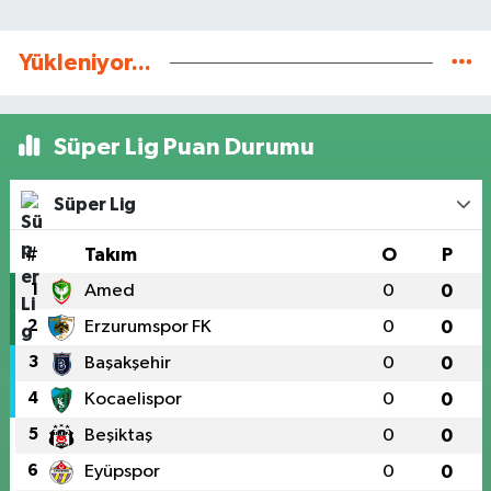
Yükleniyor...
Süper Lig Puan Durumu
Süper Lig
#
Takım
O
P
1
Amed
0
0
2
Erzurumspor FK
0
0
3
Başakşehir
0
0
4
Kocaelispor
0
0
5
Beşiktaş
0
0
6
Eyüpspor
0
0