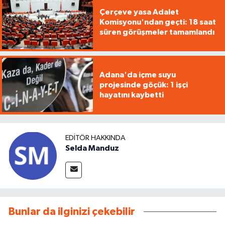
Çerçeve yasa Adalet
Komisyonu'ndan geçti: 18 saat
süren görüşmeler tamamlandı
Adana'da içme suyu
projesinde göçük: 1 işçi
hayatını kaybetti
EDITÖR HAKKINDA
Selda Manduz
Bunlar da ilginizi çekebilir