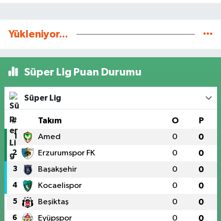
Yükleniyor...
Süper Lig Puan Durumu
Süper Lig
#
Takım
O
P
1
Amed
0
0
2
Erzurumspor FK
0
0
3
Başakşehir
0
0
4
Kocaelispor
0
0
5
Beşiktaş
0
0
6
Eyüpspor
0
0