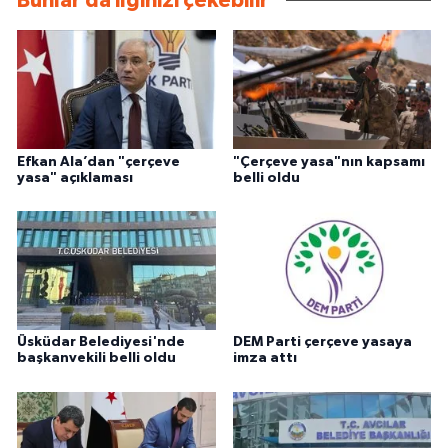
Bunlar da ilginizi çekebilir
Efkan Ala’dan "çerçeve
"Çerçeve yasa"nın kapsamı
yasa" açıklaması
belli oldu
Üsküdar Belediyesi'nde
DEM Parti çerçeve yasaya
başkanvekili belli oldu
imza attı