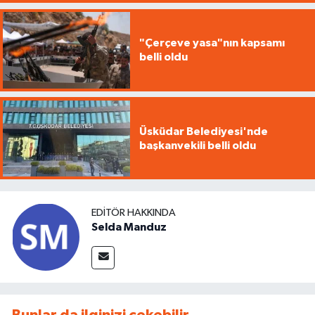
"Çerçeve yasa"nın kapsamı
belli oldu
Üsküdar Belediyesi'nde
başkanvekili belli oldu
EDITÖR HAKKINDA
Selda Manduz