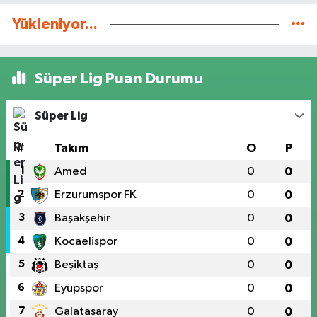
Yükleniyor...
Süper Lig Puan Durumu
Süper Lig
#
Takım
O
P
1
Amed
0
0
2
Erzurumspor FK
0
0
3
Başakşehir
0
0
4
Kocaelispor
0
0
5
Beşiktaş
0
0
6
Eyüpspor
0
0
7
Galatasaray
0
0