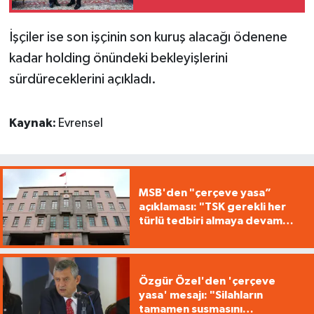
İşçiler ise son işçinin son kuruş alacağı ödenene
kadar holding önündeki bekleyişlerini
sürdüreceklerini açıkladı.
Kaynak:
Evrensel
MSB'den "çerçeve yasa”
açıklaması: "TSK gerekli her
türlü tedbiri almaya devam
edecek"
Özgür Özel'den 'çerçeve
yasa' mesajı: "Silahların
tamamen susmasını