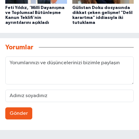
Feti Yıldız, ‘Millî Dayanışma
Gülistan Doku dosyasında
ve Toplumsal Bütünleşme
dikkat çeken gelişme! "Delil
Kanun Teklifi'nin
karartma" iddiasıyla iki
ayrıntılarını açıkladı
tutuklama
Yorumlar
Gönder