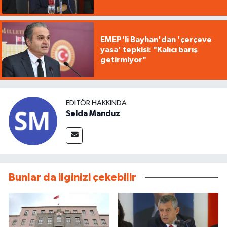
savunuyoruz"
EMEP'li Bayhan'dan 'çerçeve
yasa' tepkisi: "Kalıcı barış
getirmiyor"
EDITÖR HAKKINDA
Selda Manduz
Bunlar da ilginizi çekebilir