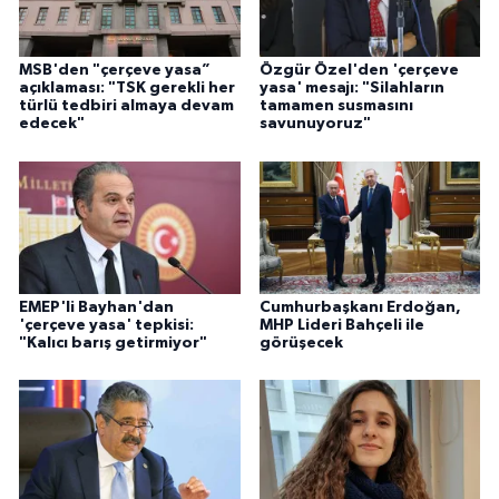
MSB'den "çerçeve yasa”
Özgür Özel'den 'çerçeve
açıklaması: "TSK gerekli her
yasa' mesajı: "Silahların
türlü tedbiri almaya devam
tamamen susmasını
edecek"
savunuyoruz"
EMEP'li Bayhan'dan
Cumhurbaşkanı Erdoğan,
'çerçeve yasa' tepkisi:
MHP Lideri Bahçeli ile
"Kalıcı barış getirmiyor"
görüşecek