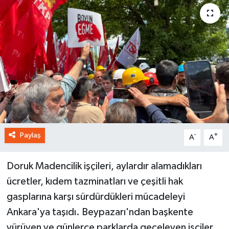
Paylaş
-
+
A
A
Doruk Madencilik işçileri, aylardır alamadıkları
ücretler, kıdem tazminatları ve çeşitli hak
gasplarına karşı sürdürdükleri mücadeleyi
Ankara'ya taşıdı. Beypazarı'ndan başkente
yürüyen ve günlerce parklarda geceleyen işçiler,