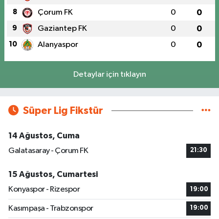
8
Çorum FK
0
0
9
Gaziantep FK
0
0
10
Alanyaspor
0
0
Detaylar için tıklayın
Süper Lig Fikstür
14 Ağustos, Cuma
Galatasaray - Çorum FK
21:30
15 Ağustos, Cumartesi
Konyaspor - Rizespor
19:00
Kasımpaşa - Trabzonspor
19:00