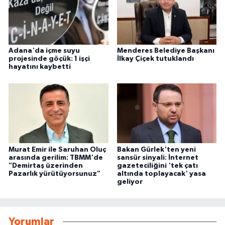
Adana'da içme suyu
Menderes Belediye Başkanı
projesinde göçük: 1 işçi
İlkay Çiçek tutuklandı
hayatını kaybetti
Murat Emir ile Saruhan Oluç
Bakan Gürlek'ten yeni
arasında gerilim: TBMM'de
sansür sinyali: İnternet
"Demirtaş üzerinden
gazeteciliğini 'tek çatı
Pazarlık yürütüyorsunuz"
altında toplayacak' yasa
geliyor
Yorumlar