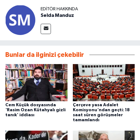
EDITÖR HAKKINDA
Selda Manduz
Bunlar da ilginizi çekebilir
Cem Küçük dosyasında
Çerçeve yasa Adalet
'Rasim Ozan Kütahyalı gizli
Komisyonu'ndan geçti: 18
tanık’ iddiası
saat süren görüşmeler
tamamlandı