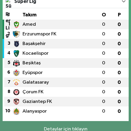
Süper Lig
#
Takım
O
P
1
Amed
0
0
2
Erzurumspor FK
0
0
3
Başakşehir
0
0
4
Kocaelispor
0
0
5
Beşiktaş
0
0
6
Eyüpspor
0
0
7
Galatasaray
0
0
8
Çorum FK
0
0
9
Gaziantep FK
0
0
10
Alanyaspor
0
0
Detaylar için tıklayın