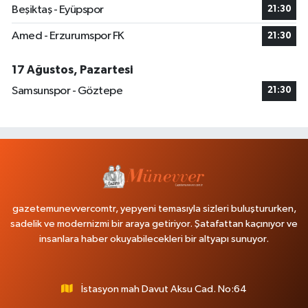
Beşiktaş - Eyüpspor
21:30
Amed - Erzurumspor FK
21:30
17 Ağustos, Pazartesi
Samsunspor - Göztepe
21:30
gazetemunevvercomtr, yepyeni temasıyla sizleri buluştururken,
sadelik ve modernizmi bir araya getiriyor. Şatafattan kaçınıyor ve
insanlara haber okuyabilecekleri bir altyapı sunuyor.
İstasyon mah Davut Aksu Cad. No:64