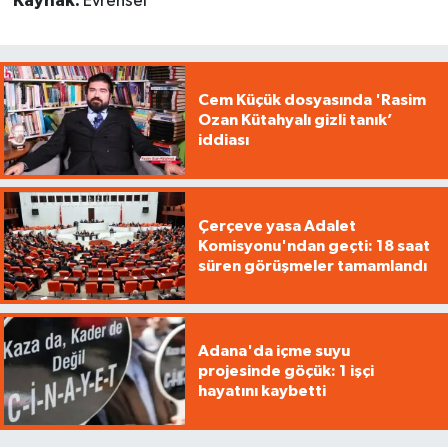
Kaynak:
Evrensel
Cem Küçük dosyasında 'Rasim
Ozan Kütahyalı gizli tanık’
iddiası
Çerçeve yasa Adalet
Komisyonu'ndan geçti: 18 saat
süren görüşmeler tamamlandı
Adana'da içme suyu
projesinde göçük: 1 işçi
hayatını kaybetti