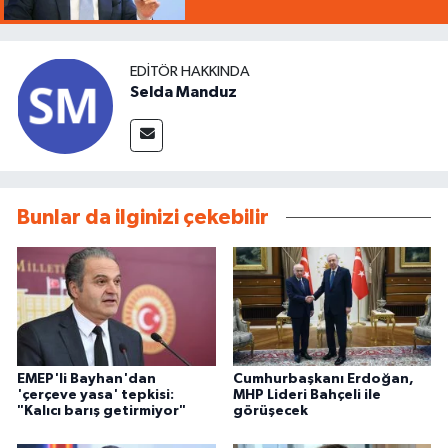
EDITÖR HAKKINDA
Selda Manduz
Bunlar da ilginizi çekebilir
EMEP'li Bayhan'dan
Cumhurbaşkanı Erdoğan,
'çerçeve yasa' tepkisi:
MHP Lideri Bahçeli ile
"Kalıcı barış getirmiyor"
görüşecek