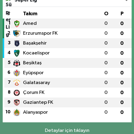
#
Takım
O
P
1
Amed
0
0
2
Erzurumspor FK
0
0
3
Başakşehir
0
0
4
Kocaelispor
0
0
5
Beşiktaş
0
0
6
Eyüpspor
0
0
7
Galatasaray
0
0
8
Çorum FK
0
0
9
Gaziantep FK
0
0
10
Alanyaspor
0
0
Detaylar için tıklayın