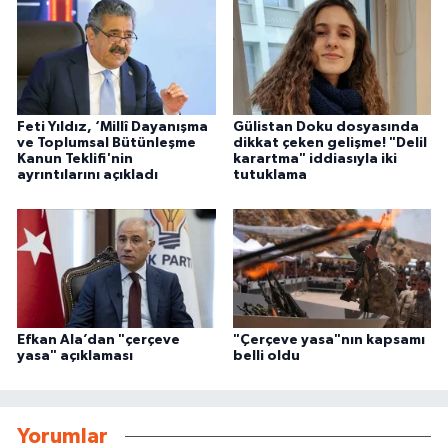
Feti Yıldız, ‘Millî Dayanışma
Gülistan Doku dosyasında
ve Toplumsal Bütünleşme
dikkat çeken gelişme! "Delil
Kanun Teklifi'nin
karartma" iddiasıyla iki
ayrıntılarını açıkladı
tutuklama
Efkan Ala’dan "çerçeve
"Çerçeve yasa"nın kapsamı
yasa" açıklaması
belli oldu
Yorumlar