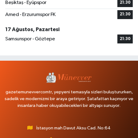
Beşiktaş - Eyüpspor
21:30
Amed - Erzurumspor FK
21:30
17 Ağustos, Pazartesi
Samsunspor - Göztepe
21:30
gazetemunevvercomtr, yepyeni temasıyla sizleri buluştururken,
sadelik ve modernizmi bir araya getiriyor. Şatafattan kaçınıyor ve
insanlara haber okuyabilecekleri bir altyapı sunuyor.
İstasyon mah Davut Aksu Cad. No:64