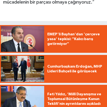
mücadelenin bir parçası olmaya çağırıyoruz.”
EMEP'li Bayhan'dan 'çerçeve
yasa' tepkisi: "Kalıcı barış
getirmiyor"
Cumhurbaşkanı Erdoğan, MHP
Lideri Bahçeli ile görüşecek
Feti Yıldız, ‘Millî Dayanışma ve
Toplumsal Bütünleşme Kanun
Teklifi'nin ayrıntılarını açıkladı