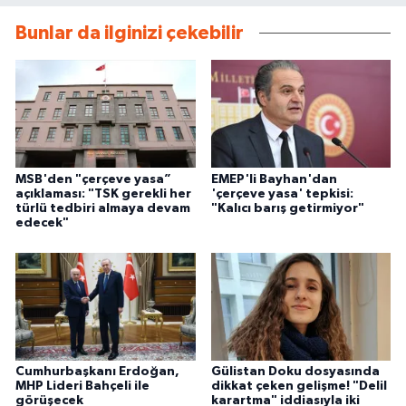
Bunlar da ilginizi çekebilir
MSB'den "çerçeve yasa”
EMEP'li Bayhan'dan
açıklaması: "TSK gerekli her
'çerçeve yasa' tepkisi:
türlü tedbiri almaya devam
"Kalıcı barış getirmiyor"
edecek"
Cumhurbaşkanı Erdoğan,
Gülistan Doku dosyasında
MHP Lideri Bahçeli ile
dikkat çeken gelişme! "Delil
görüşecek
karartma" iddiasıyla iki