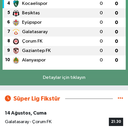
4
Kocaelispor
0
0
5
Beşiktaş
0
0
6
Eyüpspor
0
0
7
Galatasaray
0
0
8
Çorum FK
0
0
9
Gaziantep FK
0
0
10
Alanyaspor
0
0
Detaylar için tıklayın
Süper Lig Fikstür
14 Ağustos, Cuma
Galatasaray - Çorum FK
21:30