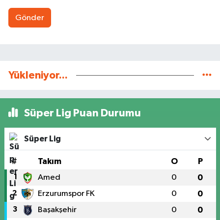
Gönder
Yükleniyor...
Süper Lig Puan Durumu
Süper Lig
#
Takım
O
P
1
Amed
0
0
2
Erzurumspor FK
0
0
3
Başakşehir
0
0