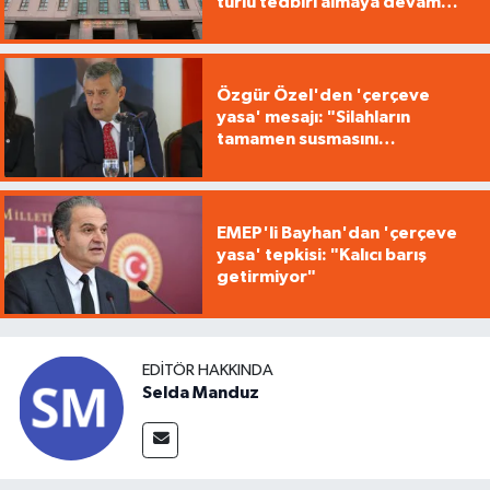
türlü tedbiri almaya devam
edecek"
Özgür Özel'den 'çerçeve
yasa' mesajı: "Silahların
tamamen susmasını
savunuyoruz"
EMEP'li Bayhan'dan 'çerçeve
yasa' tepkisi: "Kalıcı barış
getirmiyor"
EDITÖR HAKKINDA
Selda Manduz