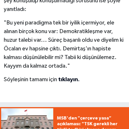
şey konuşulup konuşulmadığı sorusunu ise şöyle
yanıtladı:
"Bu yeni paradigma tek bir iyilik içermiyor, ele
alınan birçok konu var: Demokratikleşme var,
huzur talebi var... Süreç başarılı oldu ve diyelim ki
Öcalan ev hapsine çıktı. Demirtaş'ın hapiste
kalması düşünülebilir mi? Tabii ki düşünülemez.
Kayyım da kalmaz ortada."
Söyleşinin tamamı için
tıklayın.
MSB'den "çerçeve yasa”
açıklaması: "TSK gerekli her