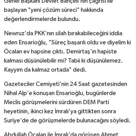
Genel Başkanı Devlet Bahçeli'nin çağrısı ile
başlayan "yeni çözüm süreci" hakkında
değerlendirmelerde bulundu.
Newruz'da PKK'nın silah bırakabileceğini iddia
eden Ensarioğlu, "Süreç başarılı oldu ve diyelim ki
Öcalan ev hapsine çıktı. Demirtaş'ın hapiste
kalması düşünülebilir mi? Tabii ki düşünülemez.
Kayyım da kalmaz ortada" dedi.
Gazeteciler Cemiyeti'nin 24 Saat gazetesinden
Nihal Alp'e konuşan Ensarioğlu, bugünlerde
Meclis görüşmelerini sürdüren DEM Parti
heyetinin, ikinci kez İmralı'ya gittikten sonra
Suriye'de de görüşmelerde bulunacağını söyledi.
Abdullah Öcalan ile İmralı'da görüşen Ahmet