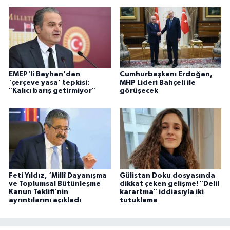
EMEP'li Bayhan'dan
Cumhurbaşkanı Erdoğan,
'çerçeve yasa' tepkisi:
MHP Lideri Bahçeli ile
"Kalıcı barış getirmiyor"
görüşecek
Feti Yıldız, ‘Millî Dayanışma
Gülistan Doku dosyasında
ve Toplumsal Bütünleşme
dikkat çeken gelişme! "Delil
Kanun Teklifi'nin
karartma" iddiasıyla iki
ayrıntılarını açıkladı
tutuklama