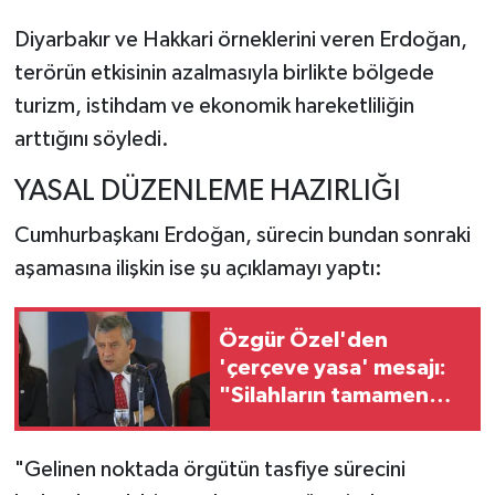
Diyarbakır ve Hakkari örneklerini veren Erdoğan,
terörün etkisinin azalmasıyla birlikte bölgede
turizm, istihdam ve ekonomik hareketliliğin
arttığını söyledi.
YASAL DÜZENLEME HAZIRLIĞI
Cumhurbaşkanı Erdoğan, sürecin bundan sonraki
aşamasına ilişkin ise şu açıklamayı yaptı:
Özgür Özel'den
'çerçeve yasa' mesajı:
"Silahların tamamen
susmasını
savunuyoruz"
"Gelinen noktada örgütün tasfiye sürecini