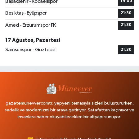
Başakşehir - Kocaelispor
19:00
Beşiktaş - Eyüpspor
21:30
Amed - Erzurumspor FK
21:30
17 Ağustos, Pazartesi
Samsunspor - Göztepe
21:30
gazetemunevvercomtr, yepyeni temasıyla sizleri buluştururken,
sadelik ve modernizmi bir araya getiriyor. Şatafattan kaçınıyor ve
insanlara haber okuyabilecekleri bir altyapı sunuyor.