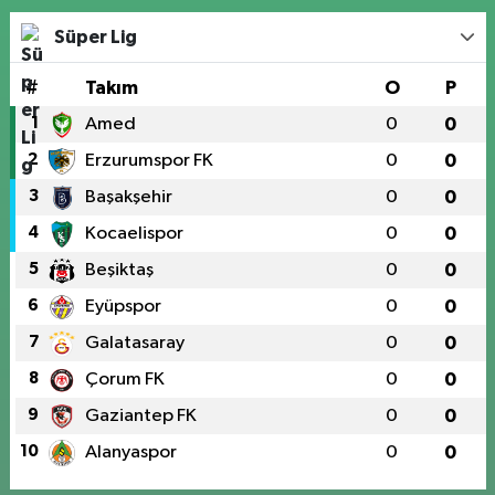
Süper Lig
#
Takım
O
P
1
Amed
0
0
2
Erzurumspor FK
0
0
3
Başakşehir
0
0
4
Kocaelispor
0
0
5
Beşiktaş
0
0
6
Eyüpspor
0
0
7
Galatasaray
0
0
8
Çorum FK
0
0
9
Gaziantep FK
0
0
10
Alanyaspor
0
0