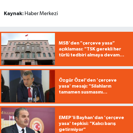
Kaynak:
Haber Merkezi
MSB'den "çerçeve yasa”
açıklaması: "TSK gerekli her
türlü tedbiri almaya devam
edecek"
Özgür Özel'den 'çerçeve
yasa' mesajı: "Silahların
tamamen susmasını
savunuyoruz"
EMEP'li Bayhan'dan 'çerçeve
yasa' tepkisi: "Kalıcı barış
getirmiyor"