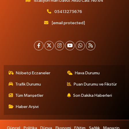
İstasyon mah Davut Aksu Cad. No:64
05413275676
[email protected]
Nöbetçi Eczaneler
Hava Durumu
Trafik Durumu
Puan Durumu ve Fikstür
Tüm Manşetler
Son Dakika Haberleri
Haber Arşivi
Güncel
Politika
Dünya
Ekonomi
Eğitim
Sağlık
Magazin