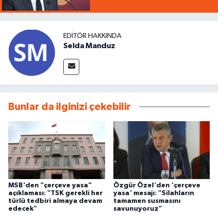
EDITÖR HAKKINDA
Selda Manduz
Bunlar da ilginizi çekebilir
MSB'den "çerçeve yasa”
Özgür Özel'den 'çerçeve
açıklaması: "TSK gerekli her
yasa' mesajı: "Silahların
türlü tedbiri almaya devam
tamamen susmasını
edecek"
savunuyoruz"