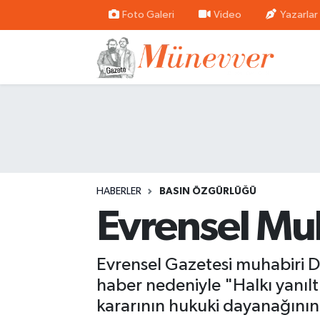
Foto Galeri
Video
Yazarlar
Güncel
Nöbetçi Eczaneler
Politika
Hava Durumu
Dünya
Trafik Durumu
Ekonomi
Süper Lig Puan Durumu ve Fikstür
HABERLER
BASIN ÖZGÜRLÜĞÜ
Eğitim
Tüm Manşetler
Evrensel Mu
Sağlık
Son Dakika Haberleri
Evrensel Gazetesi muhabiri D
Magazin
Haber Arşivi
haber nedeniyle "Halkı yanılt
kararının hukuki dayanağının 
Spor