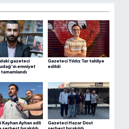
daki gazeteci
Gazeteci Yıldız Tar tahliye
ludağ'ın emniyet
edildi
i tamamlandı
 Kayhan Ayhan adli
Gazeteci Hazar Dost
e serbest bırakıldı
serbest bırakıldı