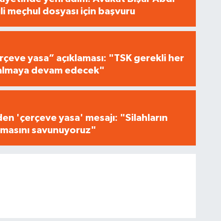
ili meçhul dosyası için başvuru
çeve yasa” açıklaması: "TSK gerekli her
i almaya devam edecek"
n 'çerçeve yasa' mesajı: "Silahların
masını savunuyoruz"