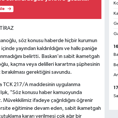
Ko
üle
Ka
Ge
TİRAZ
Ga
anoğlu, söz konusu haberde hiçbir kurumun
1
içinde yayından kaldırıldığını ve halkı paniğe
Ba
nmadığını belirtti. Baskan'ın sabit ikametgah
lu, kaçma veya delilleri karartma şüphesinin
Be
bırakılması gerektiğini savundu.
Am
k da TCK 217/A maddesinin uygulanma
1
dü. Işık, "Söz konusu haber kamuoyunda
Sa
 Müvekkilimiz ifadeye çağrıldığını öğrenir
ersite eğitimine devam eden, sabit ikametgah
tutuklama kararı verilmesi çok ağır bir