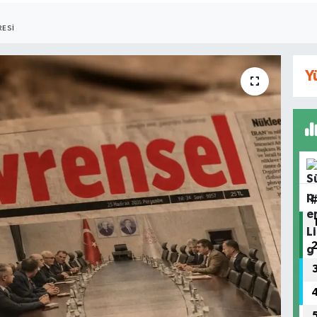
ESI
Y