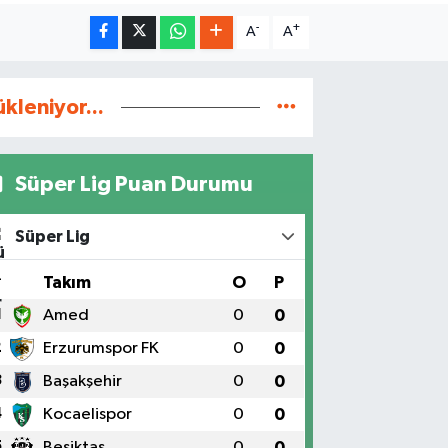
-
+
A
A
ükleniyor...
Süper Lig Puan Durumu
Süper Lig
#
Takım
O
P
1
Amed
0
0
2
Erzurumspor FK
0
0
3
Başakşehir
0
0
4
Kocaelispor
0
0
5
Beşiktaş
0
0