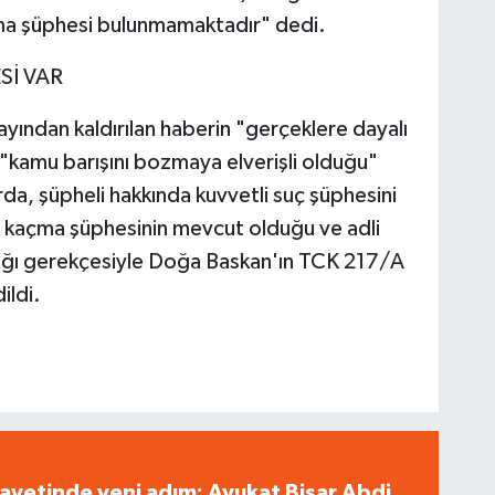
rtma şüphesi bulunmamaktadır" dedi.
Sİ VAR
ayından kaldırılan haberin "gerçeklere dayalı
 "kamu barışını bozmaya elverişli olduğu"
a, şüpheli hakkında kuvvetli suç şüphesini
 kaçma şüphesinin mevcut olduğu ve adli
acağı gerekçesiyle Doğa Baskan'ın TCK 217/A
ildi.
ayetinde yeni adım: Avukat Bişar Abdi