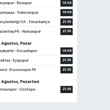
nyaspor - Rizespor
19:00
sımpaşa - Trabzonspor
19:00
nçlerbirliği S.K. - Fenerbahçe
21:30
ziantep FK - Alanyaspor
21:30
6 Ağustos, Pazar
şakşehir - Kocaelispor
19:00
şiktaş - Eyüpspor
21:30
ed - Erzurumspor FK
21:30
7 Ağustos, Pazartesi
msunspor - Göztepe
21:30