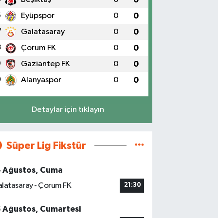
6
Eyüpspor
0
0
7
Galatasaray
0
0
8
Çorum FK
0
0
9
Gaziantep FK
0
0
0
Alanyaspor
0
0
Detaylar için tıklayın
Süper Lig Fikstür
4 Ağustos, Cuma
latasaray - Çorum FK
21:30
5 Ağustos, Cumartesi