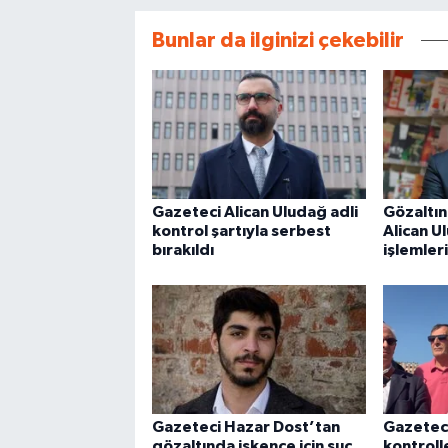
Bunlar da ilginizi çekebilir
Gazeteci Alican Uludağ adli
Gözaltın
kontrol şartıyla serbest
Alican U
bırakıldı
işlemler
Gazeteci Hazar Dost’tan
Gazeteci
gözaltında işkence için suç
kontroll