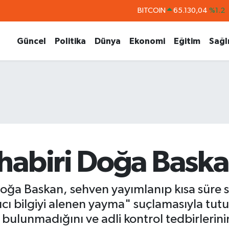
DOLAR
47,7069
%0.17
EURO
55,0265
%0.01
Güncel
Politika
Dünya
Ekonomi
Eğitim
Sağl
STERLİN
64,1897
%0.02
GRAM ALTIN
6618.49
%2.12
BİST100
13.887
%64
habiri Doğa Baska
oğa Baskan, sehven yayımlanıp kısa süre so
ıcı bilgiyi alenen yayma" suçlamasıyla tut
bulunmadığını ve adli kontrol tedbirlerini