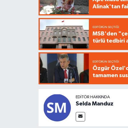
Alinak'tan fa
EDITÖRÜN SEÇTIĞI
MSB'den "çer
türlü tedbir
EDITÖRÜN SEÇTIĞI
Özgür Özel'de
tamamen sus
EDITÖR HAKKINDA
Selda Manduz