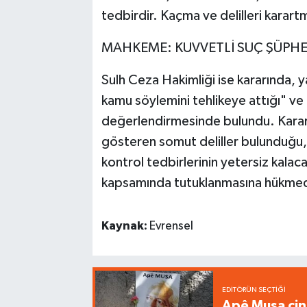
tedbirdir. Kaçma ve delilleri kara
MAHKEME: KUVVETLİ SUÇ ŞÜPHE
Sulh Ceza Hakimliği ise kararında, y
kamu söylemini tehlikeye attığı" ve
değerlendirmesinde bulundu. Karard
gösteren somut deliller bulunduğu,
kontrol tedbirlerinin yetersiz kal
kapsamında tutuklanmasına hükmed
Kaynak:
Evrensel
EDITÖRÜN SEÇTIĞI
Apê Musa cin