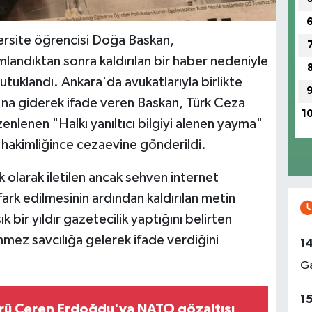
ersite öğrencisi Doğa Baskan,
mlandıktan sonra kaldırılan bir haber nedeniyle
uklandı. Ankara'da avukatlarıyla birlikte
ı'na giderek ifade veren Baskan, Türk Ceza
1
enen "Halkı yanıltıcı bilgiyi alenen yayma"
a hakimliğince cezaevine gönderildi.
olarak iletilen ancak sehven internet
fark edilmesinin ardından kaldırılan metin
k bir yıldır gazetecilik yaptığını belirten
mez savcılığa gelerek ifade verdiğini
1
Ga
1
rü Ceren Erdoğdu'ya NATO gözaltısı