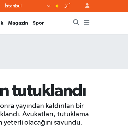
°
İstanbul
31
ık
Magazin
Spor
n tutuklandı
nra yayından kaldırılan bir
uklandı. Avukatları, tutuklama
n yeterli olacağını savundu.