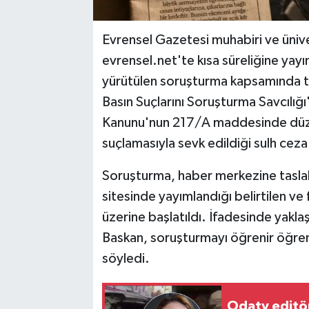
Evrensel Gazetesi muhabiri ve üniv
evrensel.net'te kısa süreliğine yayı
yürütülen soruşturma kapsamında tut
Basın Suçlarını Soruşturma Savcılığ
Kanunu'nun 217/A maddesinde düzenl
suçlamasıyla sevk edildiği sulh cez
Soruşturma, haber merkezine taslak 
sitesinde yayımlandığı belirtilen ve 
üzerine başlatıldı. İfadesinde yaklaşı
Baskan, soruşturmayı öğrenir öğren
söyledi.
Odatv editö