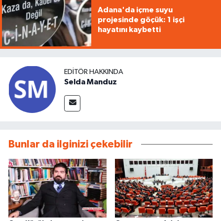
Adana'da içme suyu
projesinde göçük: 1 işçi
hayatını kaybetti
EDITÖR HAKKINDA
Selda Manduz
Bunlar da ilginizi çekebilir