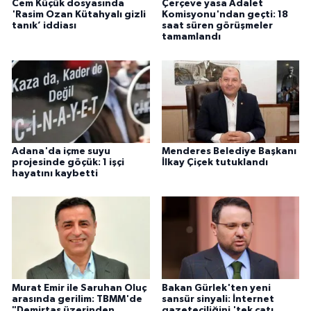
Cem Küçük dosyasında
Çerçeve yasa Adalet
'Rasim Ozan Kütahyalı gizli
Komisyonu'ndan geçti: 18
tanık’ iddiası
saat süren görüşmeler
tamamlandı
Adana'da içme suyu
Menderes Belediye Başkanı
projesinde göçük: 1 işçi
İlkay Çiçek tutuklandı
hayatını kaybetti
Murat Emir ile Saruhan Oluç
Bakan Gürlek'ten yeni
arasında gerilim: TBMM'de
sansür sinyali: İnternet
"Demirtaş üzerinden
gazeteciliğini 'tek çatı