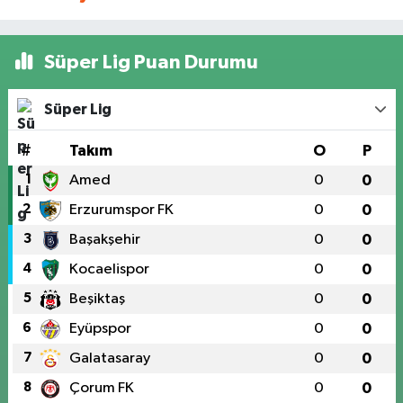
Süper Lig Puan Durumu
Süper Lig
#
Takım
O
P
1
Amed
0
0
2
Erzurumspor FK
0
0
3
Başakşehir
0
0
4
Kocaelispor
0
0
5
Beşiktaş
0
0
6
Eyüpspor
0
0
7
Galatasaray
0
0
8
Çorum FK
0
0