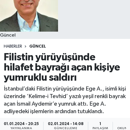
Güncel
HABERLER
GÜNCEL
Filistin yürüyüşünde
hilafet bayrağı açan kişiye
yumruklu saldırı
İstanbul’daki Filistin yürüyüşünde Ege A., isimli kişi
üzerinde ‘Kelime-i Tevhid’ yazılı yeşil renkli bayrak
açan İsmail Aydemir’e yumruk attı. Ege A.
adliyedeki işlemlerin ardından tutuklandı.
01.01.2024 - 20:25
02.01.2024 - 14:08
1
1
YAYINLANMA
GÜNCELLEME
PAYLAŞIM
OKUNM