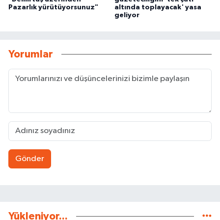
Pazarlık yürütüyorsunuz"
altında toplayacak' yasa
geliyor
Yorumlar
Gönder
Yükleniyor...