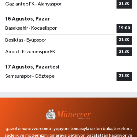
Gaziantep FK - Alanyaspor
21:30
16 Ağustos, Pazar
Başakşehir - Kocaelispor
19:00
Beşiktaş - Eyüpspor
21:30
Amed - Erzurumspor FK
21:30
17 Ağustos, Pazartesi
Samsunspor - Göztepe
21:30
gazetemunevvercomtr, yepyeni temasıyla sizleri buluştururken,
sadelik ve modernizmi bir araya getiriyor. Şatafattan kaçınıyor ve