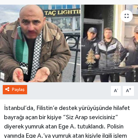
Paylaş
-
+
A
A
İstanbul’da, Filistin’e destek yürüyüşünde hilafet
bayrağı açan bir kişiye “Siz Arap sevicisiniz”
diyerek yumruk atan Ege A. tutuklandı. Polisin
yanında Ege A.’ya yumruk atan kişiyle ilgili işlem