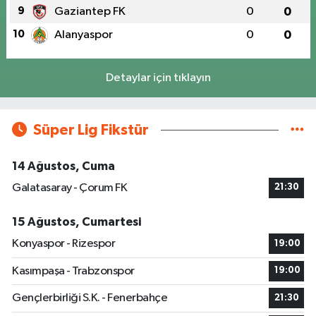
9
Gaziantep FK
0
0
10
Alanyaspor
0
0
Detaylar için tıklayın
Süper Lig Fikstür
14 Ağustos, Cuma
Galatasaray - Çorum FK
21:30
15 Ağustos, Cumartesi
Konyaspor - Rizespor
19:00
Kasımpaşa - Trabzonspor
19:00
Gençlerbirliği S.K. - Fenerbahçe
21:30