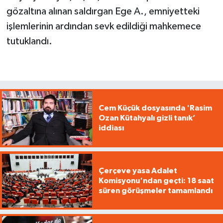
gözaltına alınan saldırgan Ege A., emniyetteki
işlemlerinin ardından sevk edildiği mahkemece
tutuklandı.
Cem Küçük dosyasında 'Rasim
Ozan Kütahyalı gizli tanık’
iddiası
Çerçeve yasa Adalet
Komisyonu'ndan geçti: 18 saat
süren görüşmeler tamamlandı