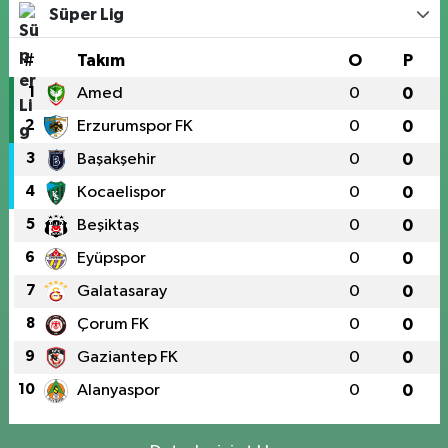
Süper Lig
#
Takım
O
P
1
Amed
0
0
2
Erzurumspor FK
0
0
3
Başakşehir
0
0
4
Kocaelispor
0
0
5
Beşiktaş
0
0
6
Eyüpspor
0
0
7
Galatasaray
0
0
8
Çorum FK
0
0
9
Gaziantep FK
0
0
10
Alanyaspor
0
0