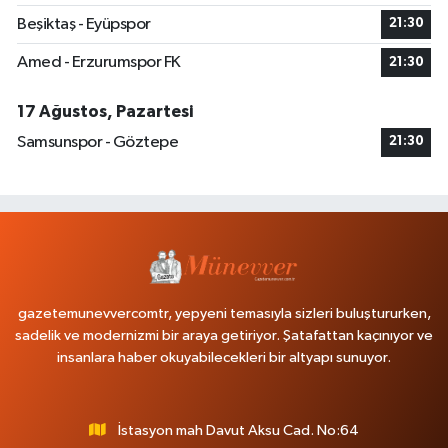
Beşiktaş - Eyüpspor
21:30
Amed - Erzurumspor FK
21:30
17 Ağustos, Pazartesi
Samsunspor - Göztepe
21:30
gazetemunevvercomtr, yepyeni temasıyla sizleri buluştururken,
sadelik ve modernizmi bir araya getiriyor. Şatafattan kaçınıyor ve
insanlara haber okuyabilecekleri bir altyapı sunuyor.
İstasyon mah Davut Aksu Cad. No:64