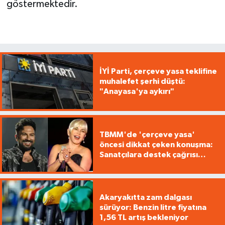
göstermektedir.
İYİ Parti, çerçeve yasa teklifine
muhalefet şerhi düştü:
"Anayasa'ya aykırı"
TBMM'de 'çerçeve yasa'
öncesi dikkat çeken konuşma:
Sanatçılara destek çağrısı
yaptı
Akaryakıtta zam dalgası
sürüyor: Benzin litre fiyatına
1,56 TL artış bekleniyor