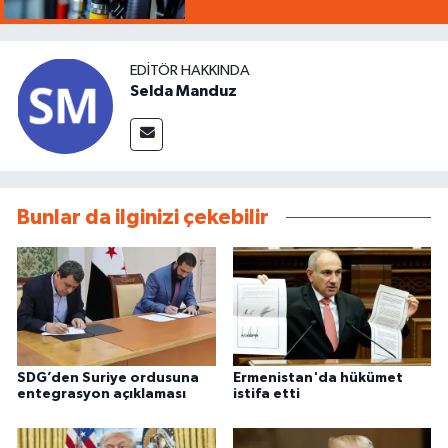
EDITÖR HAKKINDA
Selda Manduz
Bunlar da ilginizi çekebilir
SDG’den Suriye ordusuna
Ermenistan'da hükümet
entegrasyon açıklaması
istifa etti