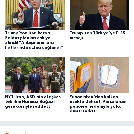
Trump'tan İran kararı:
Trump'tan Türkiye'ye F-35
Saldırı planları askıya
mesajı
alındı! "Anlaşmanın ana
hatlarında uzlaşı sağlandı"
NYT: İran, ABD'nin ateşkes
Yunanistan'dan kalkan
teklifini Hürmüz Boğazı
uçakta dehşet: Parçalanan
gerekçesiyle reddetti
pencere nedeniyle yolcu
dışarı sarktı