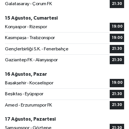
Galatasaray - Çorum FK
21:30
15 Ağustos, Cumartesi
Konyaspor - Rizespor
19:00
Kasımpaşa - Trabzonspor
19:00
Gençlerbirliği S.K. - Fenerbahçe
21:30
Gaziantep FK - Alanyaspor
21:30
16 Ağustos, Pazar
Başakşehir - Kocaelispor
19:00
Beşiktaş - Eyüpspor
21:30
Amed - Erzurumspor FK
21:30
17 Ağustos, Pazartesi
Samsunspor - Göztepe
21:30