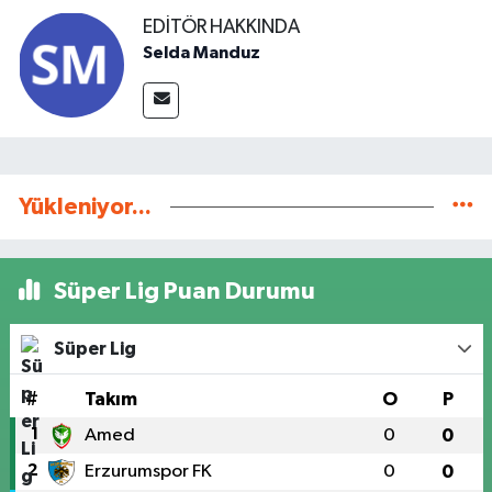
EDITÖR HAKKINDA
Selda Manduz
Yükleniyor...
Süper Lig Puan Durumu
Süper Lig
#
Takım
O
P
1
Amed
0
0
2
Erzurumspor FK
0
0