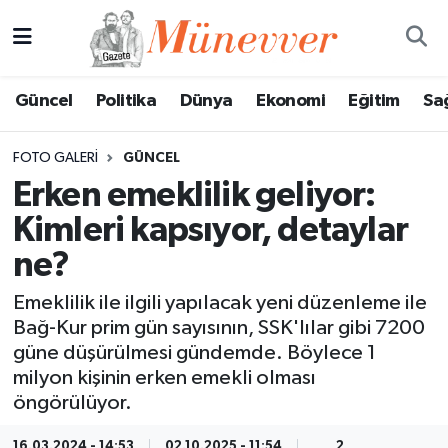
Güncel
Nöbetçi Eczaneler
Güncel
Politika
Dünya
Ekonomi
Eğitim
Sa
Politika
Hava Durumu
FOTO GALERI
GÜNCEL
Dünya
Trafik Durumu
Erken emeklilik geliyor:
Kimleri kapsıyor, detaylar
Ekonomi
Süper Lig Puan Durumu ve Fikstür
ne?
Eğitim
Tüm Manşetler
Emeklilik ile ilgili yapılacak yeni düzenleme ile
Bağ-Kur prim gün sayısının, SSK'lılar gibi 7200
Sağlık
Son Dakika Haberleri
güne düşürülmesi gündemde. Böylece 1
milyon kişinin erken emekli olması
Magazin
Haber Arşivi
öngörülüyor.
Spor
16.03.2024 - 14:53
02.10.2025 - 11:54
2