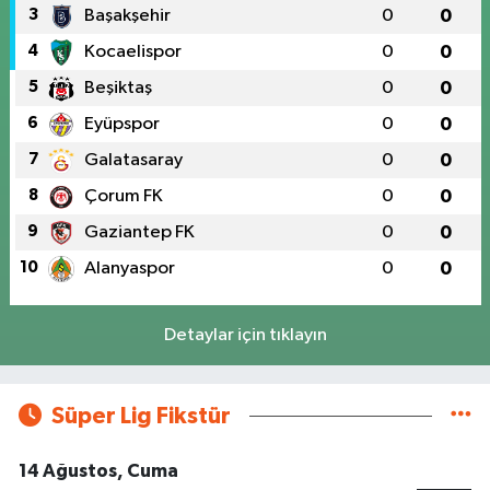
3
Başakşehir
0
0
4
Kocaelispor
0
0
5
Beşiktaş
0
0
6
Eyüpspor
0
0
7
Galatasaray
0
0
8
Çorum FK
0
0
9
Gaziantep FK
0
0
10
Alanyaspor
0
0
Detaylar için tıklayın
Süper Lig Fikstür
14 Ağustos, Cuma