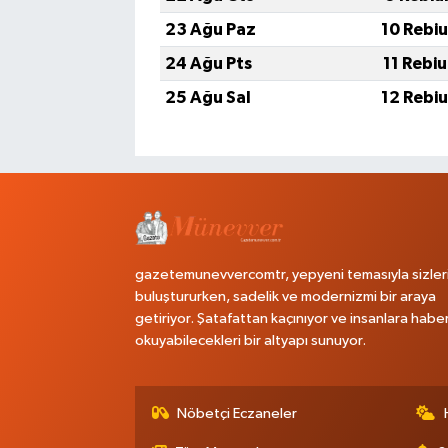
23 Ağu Paz
10 Rebi
24 Ağu Pts
11 Rebi
25 Ağu Sal
12 Rebi
gazetemunevvercomtr, yepyeni temasıyla sizler
buluştururken, sadelik ve modernizmi bir araya
getiriyor. Şatafattan kaçınıyor ve insanlara habe
okuyabilecekleri bir altyapı sunuyor.
Nöbetçi Eczaneler