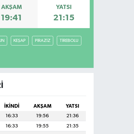
AKŞAM
YATSI
19:41
21:15
UN
KEŞAP
PİRAZİZ
TİREBOLU
I
İKINDI
AKŞAM
YATSI
16:33
19:56
21:36
16:33
19:55
21:35