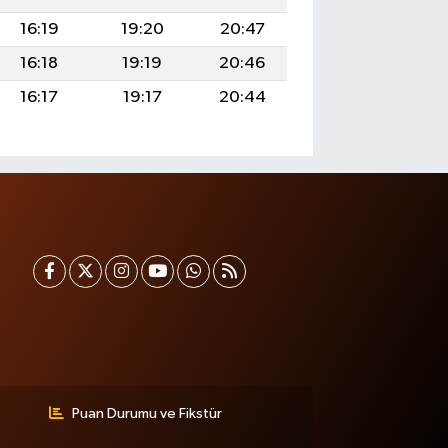
16:19
19:20
20:47
16:18
19:19
20:46
16:17
19:17
20:44
Puan Durumu ve Fikstür