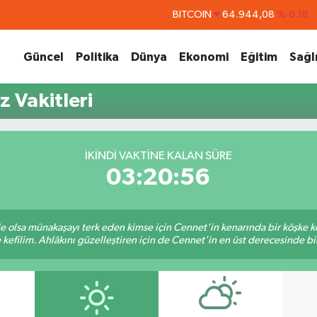
BITCOIN
64.944,08
%-0.18
DOLAR
47,7436
%0.18
Güncel
Politika
Dünya
Ekonomi
Eğitim
Sağl
EURO
55,2510
%0.32
STERLİN
64,4811
%0.38
 Vakitleri
GRAM ALTIN
6660.55
%0.03
BİST100
13.779
%-14
İKINDI VAKTINE KALAN SÜRE
03:20:55
ile olsa münakaşayı terk eden kimse için Cennet'in kenarında bir köşke ke
kefilim. Ahlâkını güzelleştiren için de Cennet'in en üst derecesinde bir 