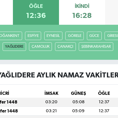
ÖĞLE
İKINDI
12:36
16:28
OĞANKENT
ESPİYE
EYNESİL
GÖRELE
GÜCE
GİRES
YAĞLIDERE
ÇAMOLUK
ÇANAKÇI
ŞEBİNKARAHİSAR
YAĞLIDERE AYLIK NAMAZ VAKITLER
İCRİ
İMSAK
GÜNEŞ
ÖĞLE
afer 1448
03:20
05:08
12:37
afer 1448
03:21
05:09
12:37