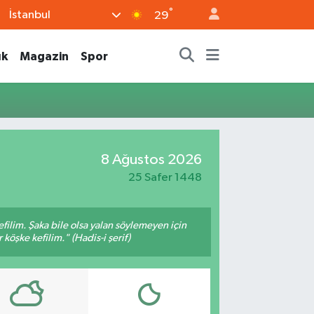
°
İstanbul
29
ık
Magazin
Spor
8 Ağustos 2026
25 Safer 1448
filim. Şaka bile olsa yalan söylemeyen için
köşke kefilim." (Hadis-i şerif)