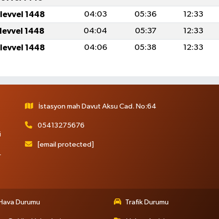
ulevvel 1448
04:03
05:36
12:33
ulevvel 1448
04:04
05:37
12:33
ulevvel 1448
04:06
05:38
12:33
İstasyon mah Davut Aksu Cad. No:64
05413275676
i
[email protected]
r
Hava Durumu
Trafik Durumu