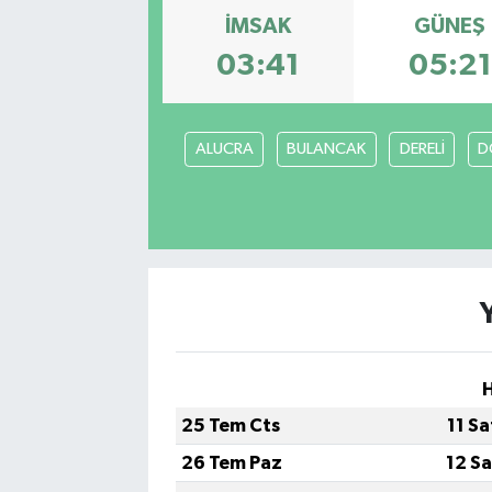
İMSAK
GÜNEŞ
03:41
05:21
ALUCRA
BULANCAK
DERELİ
D
H
25 Tem Cts
11 S
26 Tem Paz
12 S