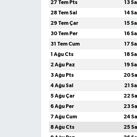
27 Tem Pts
13 S
28 Tem Sal
14 S
29 Tem Çar
15 S
30 Tem Per
16 S
31 Tem Cum
17 S
1 Ağu Cts
18 S
2 Ağu Paz
19 S
3 Ağu Pts
20 Sa
4 Ağu Sal
21 S
5 Ağu Çar
22 Sa
6 Ağu Per
23 Sa
7 Ağu Cum
24 Sa
8 Ağu Cts
25 Sa