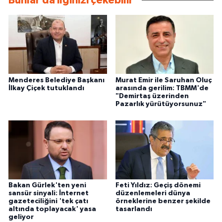
Bunlar da ilginizi çekebilir
Menderes Belediye Başkanı
Murat Emir ile Saruhan Oluç
İlkay Çiçek tutuklandı
arasında gerilim: TBMM'de
"Demirtaş üzerinden
Pazarlık yürütüyorsunuz"
Bakan Gürlek'ten yeni
Feti Yıldız: Geçiş dönemi
sansür sinyali: İnternet
düzenlemeleri dünya
gazeteciliğini 'tek çatı
örneklerine benzer şekilde
altında toplayacak' yasa
tasarlandı
geliyor