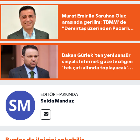
Murat Emir ile Saruhan Oluç
arasında gerilim: TBMM'de
"Demirtaş üzerinden Pazarlık
yürütüyorsunuz"
Bakan Gürlek'ten yeni sansür
sinyali: İnternet gazeteciliğini
'tek çatı altında toplayacak'
yasa geliyor
EDITÖR HAKKINDA
Selda Manduz