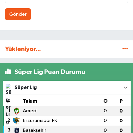
Gönder
Yükleniyor...
Süper Lig Puan Durumu
Süper Lig
#
Takım
O
P
1
Amed
0
0
2
Erzurumspor FK
0
0
3
Başakşehir
0
0