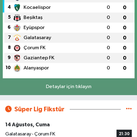
4
Kocaelispor
0
0
5
Beşiktaş
0
0
6
Eyüpspor
0
0
7
Galatasaray
0
0
8
Çorum FK
0
0
9
Gaziantep FK
0
0
10
Alanyaspor
0
0
Detaylar için tıklayın
Süper Lig Fikstür
14 Ağustos, Cuma
Galatasaray - Çorum FK
21:30