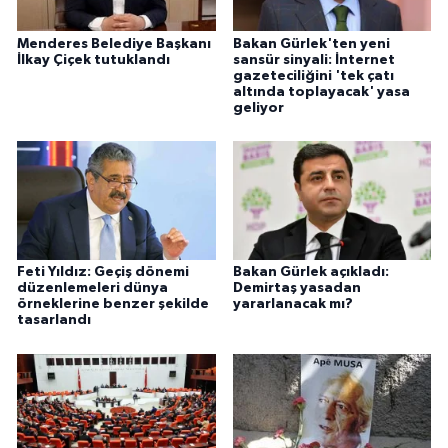
Menderes Belediye Başkanı
Bakan Gürlek'ten yeni
İlkay Çiçek tutuklandı
sansür sinyali: İnternet
gazeteciliğini 'tek çatı
altında toplayacak' yasa
geliyor
Feti Yıldız: Geçiş dönemi
Bakan Gürlek açıkladı:
düzenlemeleri dünya
Demirtaş yasadan
örneklerine benzer şekilde
yararlanacak mı?
tasarlandı