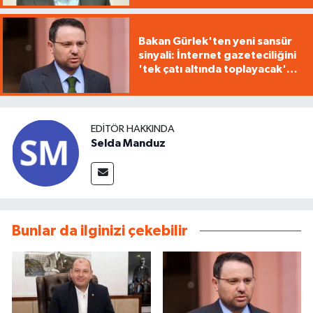
Bakan Gürlek'ten yeni sansür
sinyali: İnternet gazeteciliğini
'tek çatı altında toplayacak'
yasa geliyor
EDITÖR HAKKINDA
Selda Manduz
Bunlar da ilginizi çekebilir