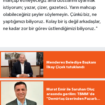
mahçup etmeyeceğiz ama dostlarımı uyarmak
istiyorum; yazar, çizer, gazeteci. Yarın mahcup
olabileceğiniz şeyler söylemeyin. Çünkü biz, ne
yaptığımızı biliyoruz. Kolay bir iş değil arkadaşlar,
ne kadar zor bir görev üstlendiğimizi biliyoruz."
Menderes Belediye Başkanı
İlkay Çiçek tutuklandı
Murat Emir ile Saruhan Oluç
arasında gerilim: TBMM'de
"Demirtaş üzerinden Pazarlık
yürütüyorsunuz"