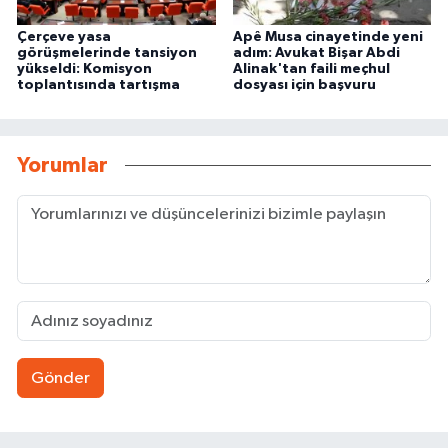
Çerçeve yasa
Apê Musa cinayetinde yeni
görüşmelerinde tansiyon
adım: Avukat Bişar Abdi
yükseldi: Komisyon
Alinak'tan faili meçhul
toplantısında tartışma
dosyası için başvuru
Yorumlar
Gönder