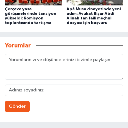
Çerçeve yasa
Apê Musa cinayetinde yeni
görüşmelerinde tansiyon
adım: Avukat Bişar Abdi
yükseldi: Komisyon
Alinak'tan faili meçhul
toplantısında tartışma
dosyası için başvuru
Yorumlar
Gönder