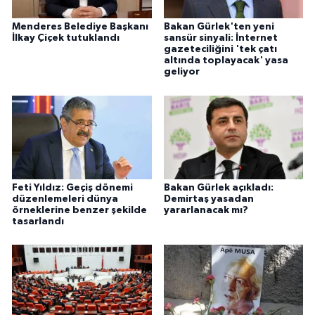
Menderes Belediye Başkanı
Bakan Gürlek'ten yeni
İlkay Çiçek tutuklandı
sansür sinyali: İnternet
gazeteciliğini 'tek çatı
altında toplayacak' yasa
geliyor
Feti Yıldız: Geçiş dönemi
Bakan Gürlek açıkladı:
düzenlemeleri dünya
Demirtaş yasadan
örneklerine benzer şekilde
yararlanacak mı?
tasarlandı