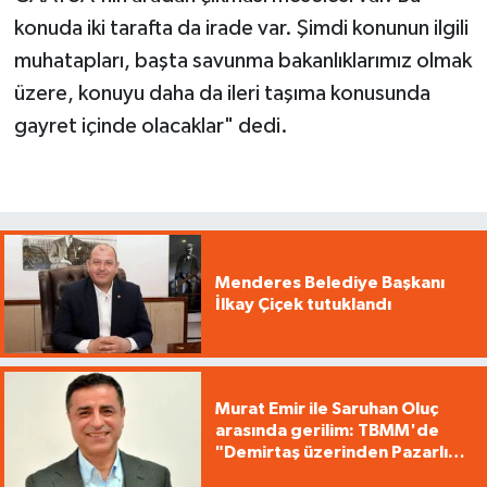
konuda iki tarafta da irade var. Şimdi konunun ilgili
muhatapları, başta savunma bakanlıklarımız olmak
üzere, konuyu daha da ileri taşıma konusunda
gayret içinde olacaklar" dedi.
Menderes Belediye Başkanı
İlkay Çiçek tutuklandı
Murat Emir ile Saruhan Oluç
arasında gerilim: TBMM'de
"Demirtaş üzerinden Pazarlık
yürütüyorsunuz"