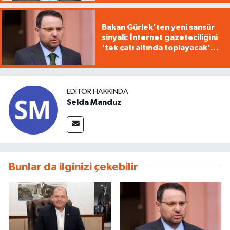
Bakan Gürlek'ten yeni sansür
sinyali: İnternet gazeteciliğini
'tek çatı altında toplayacak'
yasa geliyor
EDITÖR HAKKINDA
Selda Manduz
Bunlar da ilginizi çekebilir