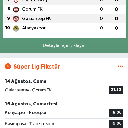
8
Çorum FK
0
0
9
Gaziantep FK
0
0
10
Alanyaspor
0
0
Detaylar için tıklayın
Süper Lig Fikstür
14 Ağustos, Cuma
Galatasaray - Çorum FK
21:30
15 Ağustos, Cumartesi
Konyaspor - Rizespor
19:00
Kasımpaşa - Trabzonspor
19:00