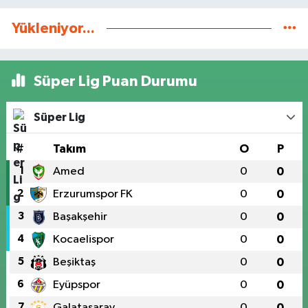
Yükleniyor...
Süper Lig Puan Durumu
Süper Lig
#
Takım
O
P
1
Amed
0
0
2
Erzurumspor FK
0
0
3
Başakşehir
0
0
4
Kocaelispor
0
0
5
Beşiktaş
0
0
6
Eyüpspor
0
0
7
Galatasaray
0
0