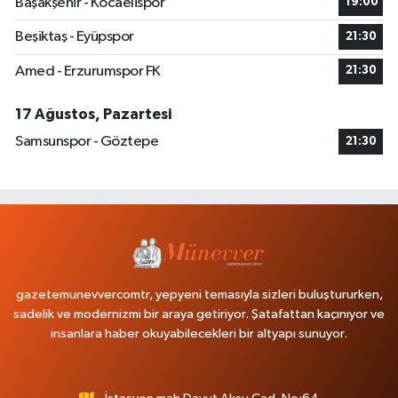
Başakşehir - Kocaelispor
19:00
Beşiktaş - Eyüpspor
21:30
Amed - Erzurumspor FK
21:30
17 Ağustos, Pazartesi
Samsunspor - Göztepe
21:30
gazetemunevvercomtr, yepyeni temasıyla sizleri buluştururken,
sadelik ve modernizmi bir araya getiriyor. Şatafattan kaçınıyor ve
insanlara haber okuyabilecekleri bir altyapı sunuyor.