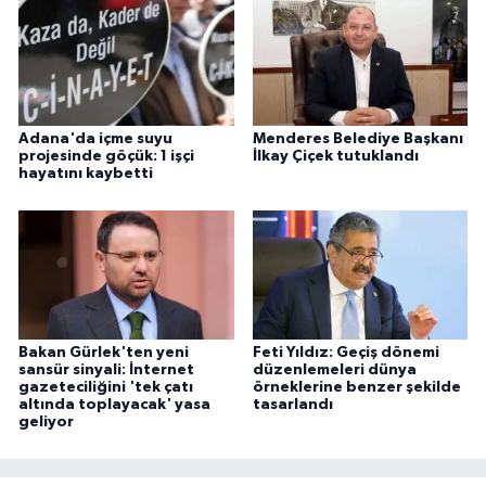
Adana'da içme suyu
Menderes Belediye Başkanı
projesinde göçük: 1 işçi
İlkay Çiçek tutuklandı
hayatını kaybetti
Bakan Gürlek'ten yeni
Feti Yıldız: Geçiş dönemi
sansür sinyali: İnternet
düzenlemeleri dünya
gazeteciliğini 'tek çatı
örneklerine benzer şekilde
altında toplayacak' yasa
tasarlandı
geliyor