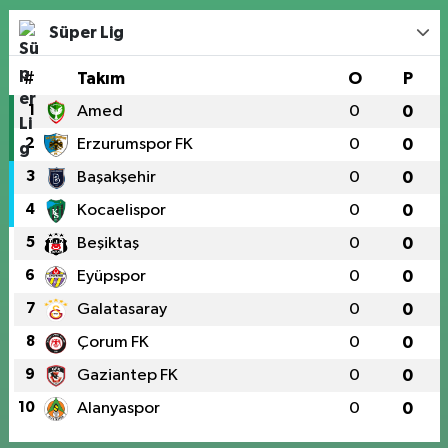
Süper Lig
#
Takım
O
P
1
Amed
0
0
2
Erzurumspor FK
0
0
3
Başakşehir
0
0
4
Kocaelispor
0
0
5
Beşiktaş
0
0
6
Eyüpspor
0
0
7
Galatasaray
0
0
8
Çorum FK
0
0
9
Gaziantep FK
0
0
10
Alanyaspor
0
0