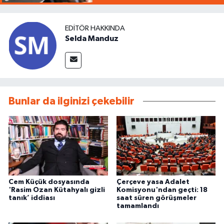
EDITÖR HAKKINDA
Selda Manduz
Bunlar da ilginizi çekebilir
Cem Küçük dosyasında
Çerçeve yasa Adalet
'Rasim Ozan Kütahyalı gizli
Komisyonu'ndan geçti: 18
tanık’ iddiası
saat süren görüşmeler
tamamlandı