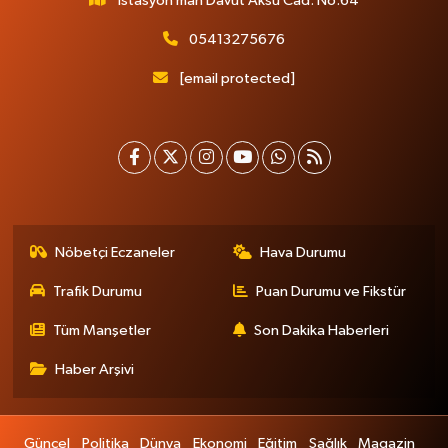
İstasyon mah Davut Aksu Cad. No:64
05413275676
[email protected]
Nöbetçi Eczaneler
Hava Durumu
Trafik Durumu
Puan Durumu ve Fikstür
Tüm Manşetler
Son Dakika Haberleri
Haber Arşivi
Güncel
Politika
Dünya
Ekonomi
Eğitim
Sağlık
Magazin