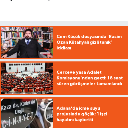
Cem Küçük dosyasında 'Rasim
Ozan Kütahyalı gizli tanık’
iddiası
Çerçeve yasa Adalet
Komisyonu'ndan geçti: 18 saat
süren görüşmeler tamamlandı
Adana'da içme suyu
projesinde göçük: 1 işçi
hayatını kaybetti