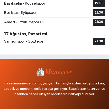
Başakşehir - Kocaelispor
19:00
Beşiktaş - Eyüpspor
21:30
Amed - Erzurumspor FK
21:30
17 Ağustos, Pazartesi
Samsunspor - Göztepe
21:30
gazetemunevvercomtr, yepyeni temasıyla sizleri buluştururken,
sadelik ve modernizmi bir araya getiriyor. Şatafattan kaçınıyor ve
insanlara haber okuyabilecekleri bir altyapı sunuyor.