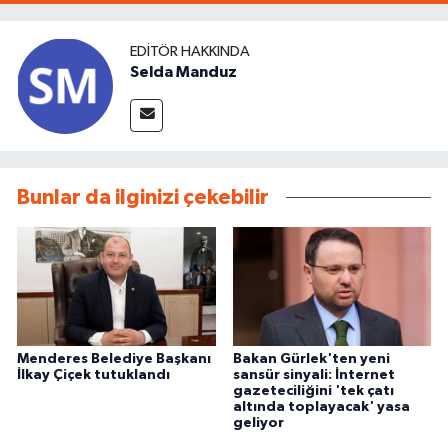
EDITÖR HAKKINDA
Selda Manduz
Bunlar da ilginizi çekebilir
Menderes Belediye Başkanı
Bakan Gürlek'ten yeni
İlkay Çiçek tutuklandı
sansür sinyali: İnternet
gazeteciliğini 'tek çatı
altında toplayacak' yasa
geliyor