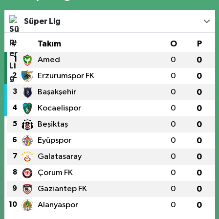
Süper Lig
#
Takım
O
P
1
Amed
0
0
2
Erzurumspor FK
0
0
3
Başakşehir
0
0
4
Kocaelispor
0
0
5
Beşiktaş
0
0
6
Eyüpspor
0
0
7
Galatasaray
0
0
8
Çorum FK
0
0
9
Gaziantep FK
0
0
10
Alanyaspor
0
0