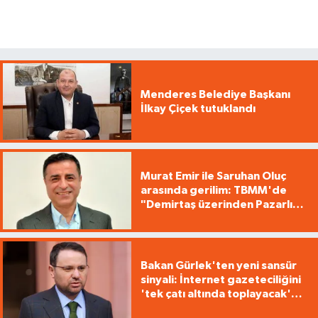
Menderes Belediye Başkanı
İlkay Çiçek tutuklandı
Murat Emir ile Saruhan Oluç
arasında gerilim: TBMM'de
"Demirtaş üzerinden Pazarlık
yürütüyorsunuz"
Bakan Gürlek'ten yeni sansür
sinyali: İnternet gazeteciliğini
'tek çatı altında toplayacak'
yasa geliyor