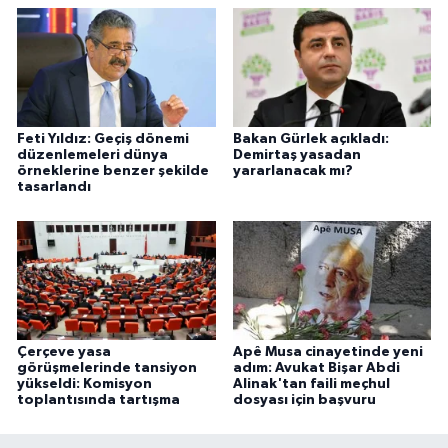
Feti Yıldız: Geçiş dönemi
Bakan Gürlek açıkladı:
düzenlemeleri dünya
Demirtaş yasadan
örneklerine benzer şekilde
yararlanacak mı?
tasarlandı
Çerçeve yasa
Apê Musa cinayetinde yeni
görüşmelerinde tansiyon
adım: Avukat Bişar Abdi
yükseldi: Komisyon
Alinak'tan faili meçhul
toplantısında tartışma
dosyası için başvuru