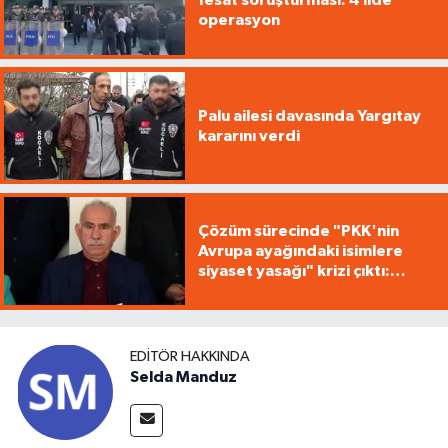
fesat soruşturması: 4 ilde
operasyon
Palu ailesi davasında Yargıtay
kararını verdi
Çözüm sürecinde "PKK'nin
Avrupa ayağındaki isimlere
siyaset yasağı" krizi çıktı:
Öcalan'ın tartışmayı
sonlandırdı
EDITÖR HAKKINDA
Selda Manduz