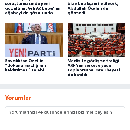
soruşturmasında yeni
bize bu akşam iletilecek,
gözaltılar: Veli Ağbaba'nın
Abdullah Öcalan da
ağabeyi de gözaltında
görmedi
Savcılıktan Özel'in
Meclis'te görüşme trafiği;
“dokunulmazlığının
AKP'nin çerçeve yasa
kaldırılması” talebi
toplantısına İmralı heyeti
de katıldı
Yorumlar