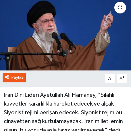
Paylaş
-
+
A
A
Iran Dini Lideri Ayetullah Ali Hamaney, "Silahlı
kuvvetler kararlılıkla hareket edecek ve alçak
Siyonist rejimi perişan edecek. Siyonist rejim bu
cinayetten sağ kurtulamayacak. İran milleti emin
olsun, bu konuda asla taviz verilmeyecek" dedi.