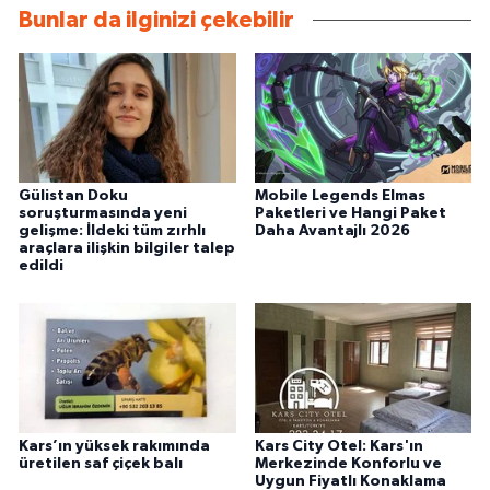
Bunlar da ilginizi çekebilir
Gülistan Doku
Mobile Legends Elmas
soruşturmasında yeni
Paketleri ve Hangi Paket
gelişme: İldeki tüm zırhlı
Daha Avantajlı 2026
araçlara ilişkin bilgiler talep
edildi
Kars’ın yüksek rakımında
Kars City Otel: Kars'ın
üretilen saf çiçek balı
Merkezinde Konforlu ve
Uygun Fiyatlı Konaklama