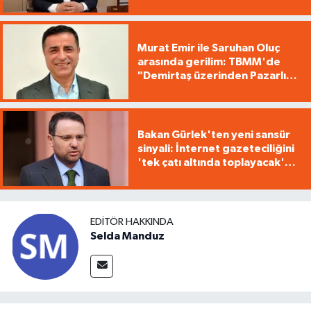
Murat Emir ile Saruhan Oluç
arasında gerilim: TBMM'de
"Demirtaş üzerinden Pazarlık
yürütüyorsunuz"
Bakan Gürlek'ten yeni sansür
sinyali: İnternet gazeteciliğini
'tek çatı altında toplayacak'
yasa geliyor
EDITÖR HAKKINDA
Selda Manduz