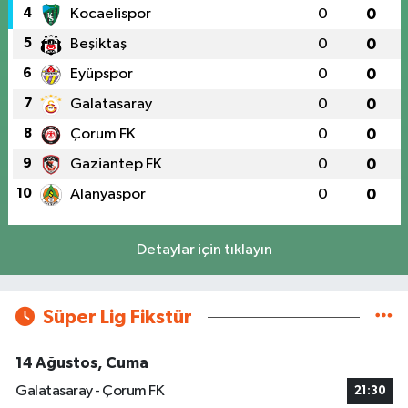
4
Kocaelispor
0
0
5
Beşiktaş
0
0
6
Eyüpspor
0
0
7
Galatasaray
0
0
8
Çorum FK
0
0
9
Gaziantep FK
0
0
10
Alanyaspor
0
0
Detaylar için tıklayın
Süper Lig Fikstür
14 Ağustos, Cuma
Galatasaray - Çorum FK
21:30