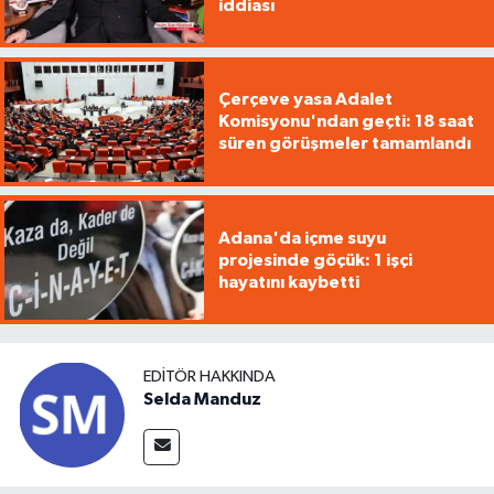
iddiası
Çerçeve yasa Adalet
Komisyonu'ndan geçti: 18 saat
süren görüşmeler tamamlandı
Adana'da içme suyu
projesinde göçük: 1 işçi
hayatını kaybetti
EDITÖR HAKKINDA
Selda Manduz