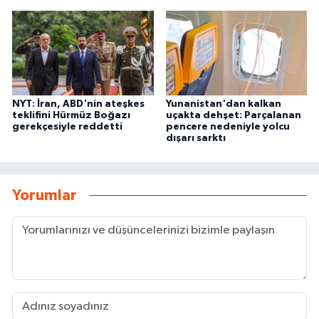
NYT: İran, ABD'nin ateşkes
Yunanistan'dan kalkan
teklifini Hürmüz Boğazı
uçakta dehşet: Parçalanan
gerekçesiyle reddetti
pencere nedeniyle yolcu
dışarı sarktı
Yorumlar