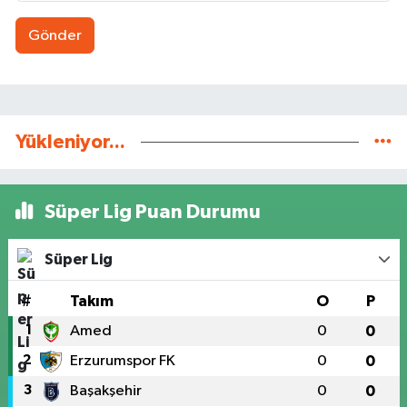
Gönder
Yükleniyor...
Süper Lig Puan Durumu
Süper Lig
#
Takım
O
P
1
Amed
0
0
2
Erzurumspor FK
0
0
3
Başakşehir
0
0