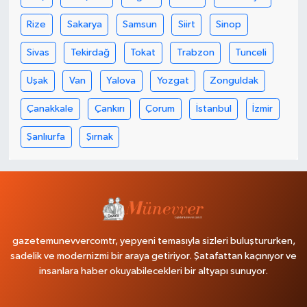
Rize
Sakarya
Samsun
Siirt
Sinop
Sivas
Tekirdağ
Tokat
Trabzon
Tunceli
Uşak
Van
Yalova
Yozgat
Zonguldak
Çanakkale
Çankırı
Çorum
İstanbul
İzmir
Şanlıurfa
Şırnak
gazetemunevvercomtr, yepyeni temasıyla sizleri buluştururken,
sadelik ve modernizmi bir araya getiriyor. Şatafattan kaçınıyor ve
insanlara haber okuyabilecekleri bir altyapı sunuyor.