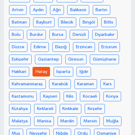
Artvin
Aydın
Ağrı
Balıkesir
Bartın
Batman
Bayburt
Bilecik
Bingöl
Bitlis
Bolu
Burdur
Bursa
Denizli
Diyarbakır
Düzce
Edirne
Elazığ
Erzincan
Erzurum
Eskişehir
Gaziantep
Giresun
Gümüşhane
Hakkari
Hatay
Isparta
Iğdır
Kahramanmaraş
Karabük
Karaman
Kars
Kastamonu
Kayseri
Kilis
Kocaeli
Konya
Kütahya
Kırklareli
Kırıkkale
Kırşehir
Malatya
Manisa
Mardin
Mersin
Muğla
Muş
Nevşehir
Niğde
Ordu
Osmaniye