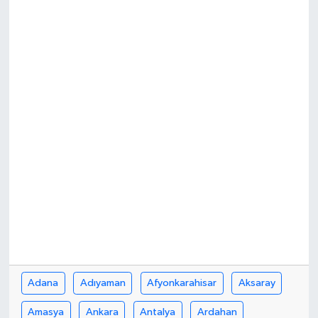
Adana
Adıyaman
Afyonkarahisar
Aksaray
Amasya
Ankara
Antalya
Ardahan