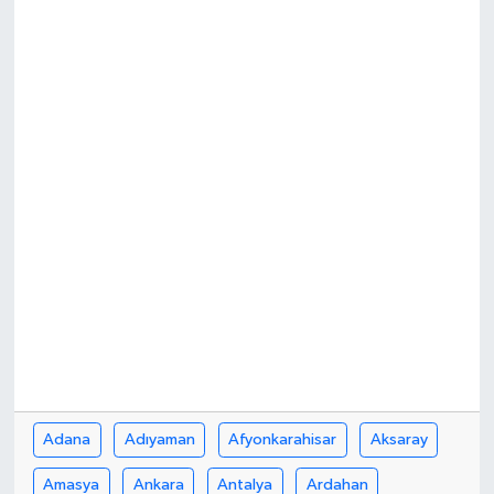
Adana
Adıyaman
Afyonkarahisar
Aksaray
Amasya
Ankara
Antalya
Ardahan