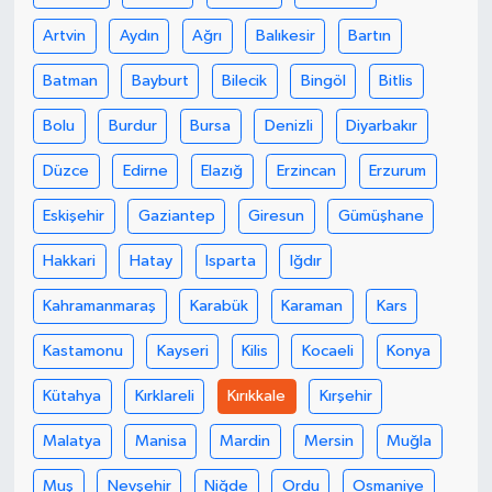
Artvin
Aydın
Ağrı
Balıkesir
Bartın
Batman
Bayburt
Bilecik
Bingöl
Bitlis
Bolu
Burdur
Bursa
Denizli
Diyarbakır
Düzce
Edirne
Elazığ
Erzincan
Erzurum
Eskişehir
Gaziantep
Giresun
Gümüşhane
Hakkari
Hatay
Isparta
Iğdır
Kahramanmaraş
Karabük
Karaman
Kars
Kastamonu
Kayseri
Kilis
Kocaeli
Konya
Kütahya
Kırklareli
Kırıkkale
Kırşehir
Malatya
Manisa
Mardin
Mersin
Muğla
Muş
Nevşehir
Niğde
Ordu
Osmaniye