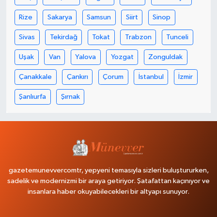
Rize
Sakarya
Samsun
Siirt
Sinop
Sivas
Tekirdağ
Tokat
Trabzon
Tunceli
Uşak
Van
Yalova
Yozgat
Zonguldak
Çanakkale
Çankırı
Çorum
İstanbul
İzmir
Şanlıurfa
Şırnak
gazetemunevvercomtr, yepyeni temasıyla sizleri buluştururken,
sadelik ve modernizmi bir araya getiriyor. Şatafattan kaçınıyor ve
insanlara haber okuyabilecekleri bir altyapı sunuyor.