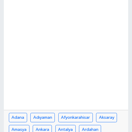
Adana
Adıyaman
Afyonkarahisar
Aksaray
Amasya
Ankara
Antalya
Ardahan