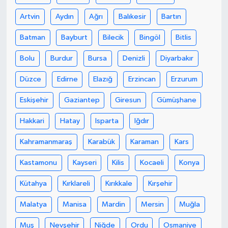
Artvin
Aydın
Ağrı
Balıkesir
Bartın
Batman
Bayburt
Bilecik
Bingöl
Bitlis
Bolu
Burdur
Bursa
Denizli
Diyarbakır
Düzce
Edirne
Elazığ
Erzincan
Erzurum
Eskişehir
Gaziantep
Giresun
Gümüşhane
Hakkari
Hatay
Isparta
Iğdır
Kahramanmaraş
Karabük
Karaman
Kars
Kastamonu
Kayseri
Kilis
Kocaeli
Konya
Kütahya
Kırklareli
Kırıkkale
Kırşehir
Malatya
Manisa
Mardin
Mersin
Muğla
Muş
Nevşehir
Niğde
Ordu
Osmaniye