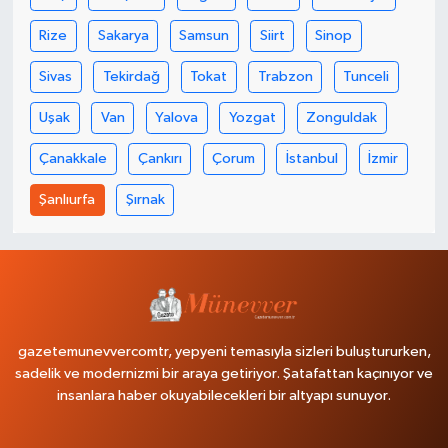
Rize
Sakarya
Samsun
Siirt
Sinop
Sivas
Tekirdağ
Tokat
Trabzon
Tunceli
Uşak
Van
Yalova
Yozgat
Zonguldak
Çanakkale
Çankırı
Çorum
İstanbul
İzmir
Şanlıurfa
Şırnak
gazetemunevvercomtr, yepyeni temasıyla sizleri buluştururken,
sadelik ve modernizmi bir araya getiriyor. Şatafattan kaçınıyor ve
insanlara haber okuyabilecekleri bir altyapı sunuyor.