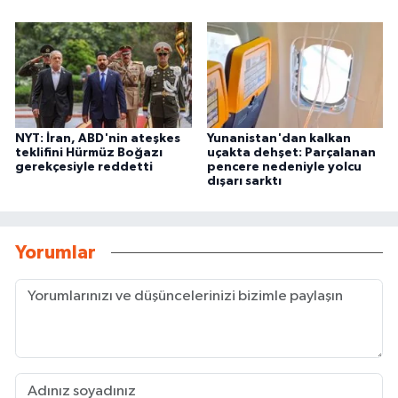
NYT: İran, ABD'nin ateşkes
Yunanistan'dan kalkan
teklifini Hürmüz Boğazı
uçakta dehşet: Parçalanan
gerekçesiyle reddetti
pencere nedeniyle yolcu
dışarı sarktı
Yorumlar