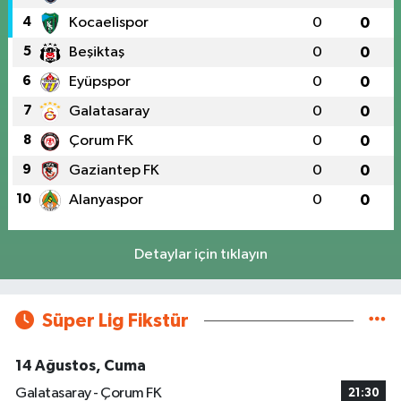
4
Kocaelispor
0
0
5
Beşiktaş
0
0
6
Eyüpspor
0
0
7
Galatasaray
0
0
8
Çorum FK
0
0
9
Gaziantep FK
0
0
10
Alanyaspor
0
0
Detaylar için tıklayın
Süper Lig Fikstür
14 Ağustos, Cuma
Galatasaray - Çorum FK
21:30