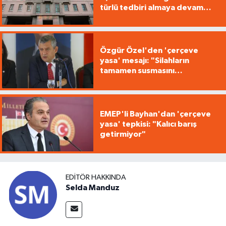
türlü tedbiri almaya devam
edecek"
Özgür Özel'den 'çerçeve
yasa' mesajı: "Silahların
tamamen susmasını
savunuyoruz"
EMEP'li Bayhan'dan 'çerçeve
yasa' tepkisi: "Kalıcı barış
getirmiyor"
EDITÖR HAKKINDA
Selda Manduz