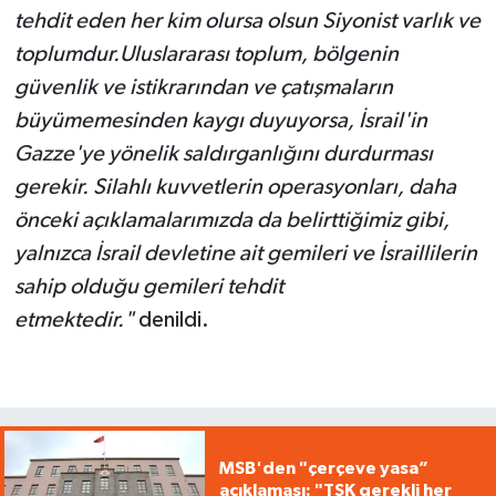
tehdit eden her kim olursa olsun Siyonist varlık ve
toplumdur.Uluslararası toplum, bölgenin
güvenlik ve istikrarından ve çatışmaların
büyümemesinden kaygı duyuyorsa, İsrail'in
Gazze'ye yönelik saldırganlığını durdurması
gerekir. Silahlı kuvvetlerin operasyonları, daha
önceki açıklamalarımızda da belirttiğimiz gibi,
yalnızca İsrail devletine ait gemileri ve İsraillilerin
sahip olduğu gemileri tehdit
etmektedir."
denildi.
MSB'den "çerçeve yasa”
açıklaması: "TSK gerekli her