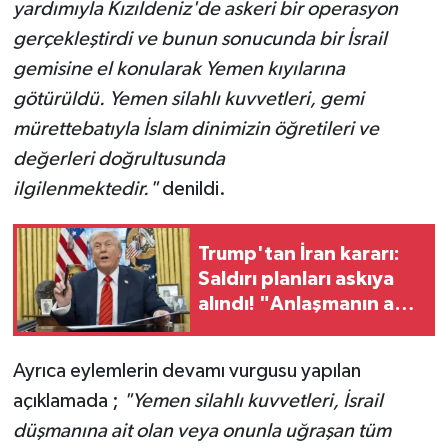
yardımıyla Kızıldeniz'de askeri bir operasyon
gerçekleştirdi ve bunun sonucunda bir İsrail
gemisine el konularak Yemen kıyılarına
götürüldü. Yemen silahlı kuvvetleri, gemi
mürettebatıyla İslam dinimizin öğretileri ve
değerleri doğrultusunda
ilgilenmektedir."
denildi.
Trump'tan İran kararı:
Saldırı planları askıya
alındı! "Anlaşmanın ana
hatlarında uzlaşı
sağlandı"
Ayrıca eylemlerin devamı vurgusu yapılan
açıklamada ;
"Yemen silahlı kuvvetleri, İsrail
düşmanına ait olan veya onunla uğraşan tüm