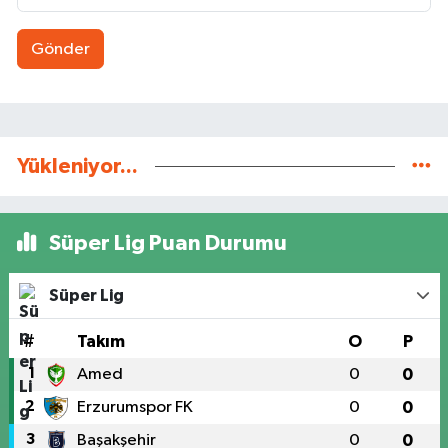
Gönder
Yükleniyor...
Süper Lig Puan Durumu
Süper Lig
#
Takım
O
P
1
Amed
0
0
2
Erzurumspor FK
0
0
3
Başakşehir
0
0