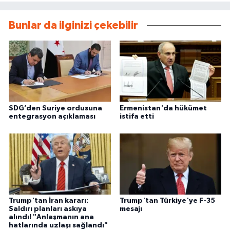
Bunlar da ilginizi çekebilir
SDG’den Suriye ordusuna
Ermenistan'da hükümet
entegrasyon açıklaması
istifa etti
Trump'tan İran kararı:
Trump'tan Türkiye'ye F-35
Saldırı planları askıya
mesajı
alındı! "Anlaşmanın ana
hatlarında uzlaşı sağlandı"