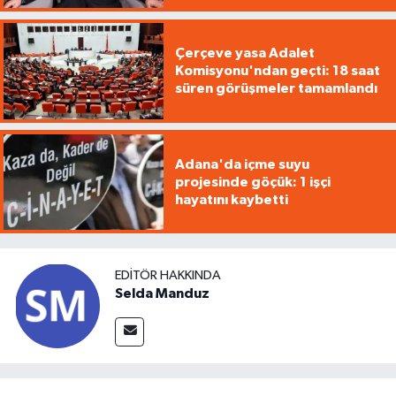
Çerçeve yasa Adalet
Komisyonu'ndan geçti: 18 saat
süren görüşmeler tamamlandı
Adana'da içme suyu
projesinde göçük: 1 işçi
hayatını kaybetti
EDITÖR HAKKINDA
Selda Manduz