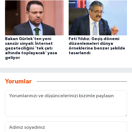
Bakan Gürlek'ten yeni
Feti Yıldız: Geçiş dönemi
sansür sinyali: İnternet
düzenlemeleri dünya
gazeteciliğini 'tek çatı
örneklerine benzer şekilde
altında toplayacak' yasa
tasarlandı
geliyor
Yorumlar