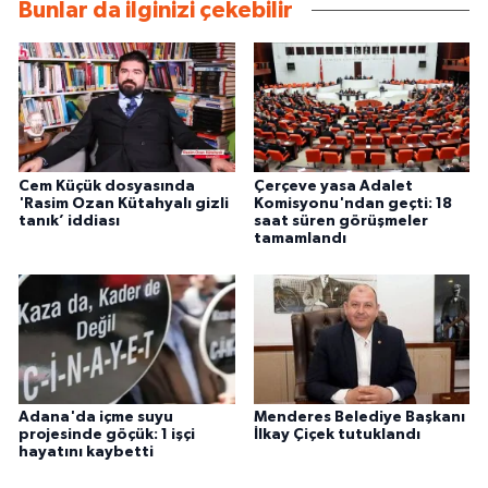
Bunlar da ilginizi çekebilir
Cem Küçük dosyasında
Çerçeve yasa Adalet
'Rasim Ozan Kütahyalı gizli
Komisyonu'ndan geçti: 18
tanık’ iddiası
saat süren görüşmeler
tamamlandı
Adana'da içme suyu
Menderes Belediye Başkanı
projesinde göçük: 1 işçi
İlkay Çiçek tutuklandı
hayatını kaybetti