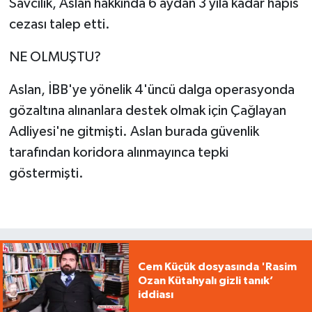
Savcılık, Aslan hakkında 6 aydan 3 yıla kadar hapis
cezası talep etti.
NE OLMUŞTU?
Aslan, İBB'ye yönelik 4'üncü dalga operasyonda
gözaltına alınanlara destek olmak için Çağlayan
Adliyesi'ne gitmişti. Aslan burada güvenlik
tarafından koridora alınmayınca tepki
göstermişti.
Cem Küçük dosyasında 'Rasim
Ozan Kütahyalı gizli tanık’
iddiası