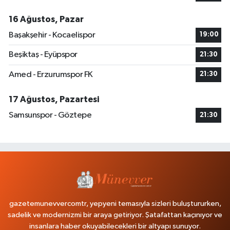
16 Ağustos, Pazar
Başakşehir - Kocaelispor
19:00
Beşiktaş - Eyüpspor
21:30
Amed - Erzurumspor FK
21:30
17 Ağustos, Pazartesi
Samsunspor - Göztepe
21:30
gazetemunevvercomtr, yepyeni temasıyla sizleri buluştururken,
sadelik ve modernizmi bir araya getiriyor. Şatafattan kaçınıyor ve
insanlara haber okuyabilecekleri bir altyapı sunuyor.