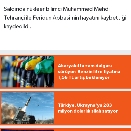
Saldırıda nükleer bilimci Muhammed Mehdi
Tehrançi ile Feridun Abbasi'nin hayatını kaybettiği
kaydedildi.
Akaryakıtta zam dalgası
sürüyor: Benzin litre fiyatına
1,56 TL artış bekleniyor
Türkiye, Ukrayna'ya 283
milyon dolarlık silah satıyor