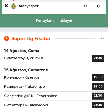
10
Alanyaspor
0
0
Detaylar için tıklayın
Süper Lig Fikstür
14 Ağustos, Cuma
Galatasaray - Çorum FK
21:30
15 Ağustos, Cumartesi
Konyaspor - Rizespor
19:00
Kasımpaşa - Trabzonspor
19:00
Gençlerbirliği S.K. - Fenerbahçe
21:30
Gaziantep FK - Alanyaspor
21:30