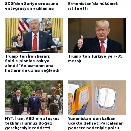
SDG’den Suriye ordusuna
Ermenistan'da hükümet
entegrasyon açıklaması
istifa etti
Trump'tan İran kararı:
Trump'tan Türkiye'ye F-35
Saldırı planları askıya
mesajı
alındı! "Anlaşmanın ana
hatlarında uzlaşı sağlandı"
NYT: İran, ABD'nin ateşkes
Yunanistan'dan kalkan
teklifini Hürmüz Boğazı
uçakta dehşet: Parçalanan
gerekçesiyle reddetti
pencere nedeniyle yolcu