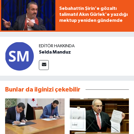
Sebahattin Şirin'e gözaltı
talimatı! Akın Gürlek'e yazdığı
mektup yeniden gündemde
EDITÖR HAKKINDA
Selda Manduz
Bunlar da ilginizi çekebilir