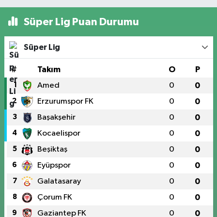
Süper Lig Puan Durumu
Süper Lig
#
Takım
O
P
1
Amed
0
0
2
Erzurumspor FK
0
0
3
Başakşehir
0
0
4
Kocaelispor
0
0
5
Beşiktaş
0
0
6
Eyüpspor
0
0
7
Galatasaray
0
0
8
Çorum FK
0
0
9
Gaziantep FK
0
0