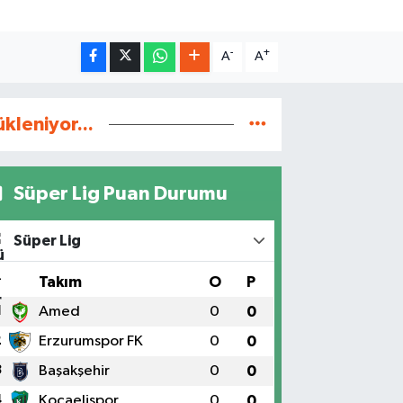
-
+
A
A
ükleniyor...
Süper Lig Puan Durumu
Süper Lig
#
Takım
O
P
1
Amed
0
0
2
Erzurumspor FK
0
0
3
Başakşehir
0
0
4
Kocaelispor
0
0