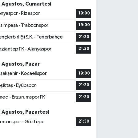
5 Ağustos, Cumartesi
nyaspor - Rizespor
19:00
sımpaşa - Trabzonspor
19:00
nçlerbirliği S.K. - Fenerbahçe
21:30
ziantep FK - Alanyaspor
21:30
6 Ağustos, Pazar
şakşehir - Kocaelispor
19:00
şiktaş - Eyüpspor
21:30
ed - Erzurumspor FK
21:30
7 Ağustos, Pazartesi
msunspor - Göztepe
21:30