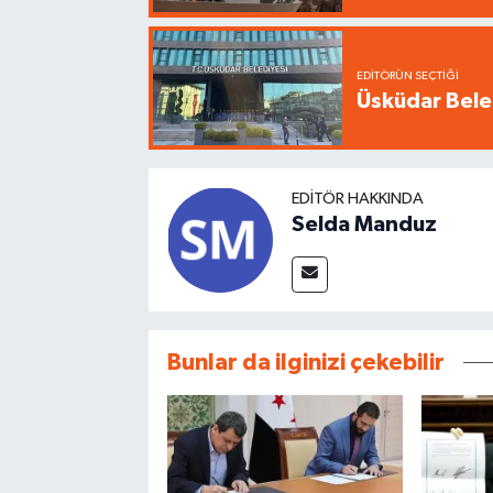
EDITÖRÜN SEÇTIĞI
Üsküdar Beled
EDITÖR HAKKINDA
Selda Manduz
Bunlar da ilginizi çekebilir