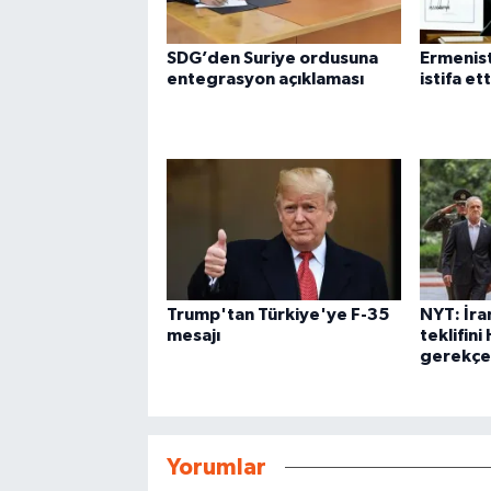
SDG’den Suriye ordusuna
Ermenis
entegrasyon açıklaması
istifa ett
Trump'tan Türkiye'ye F-35
NYT: İra
mesajı
teklifin
gerekçes
Yorumlar