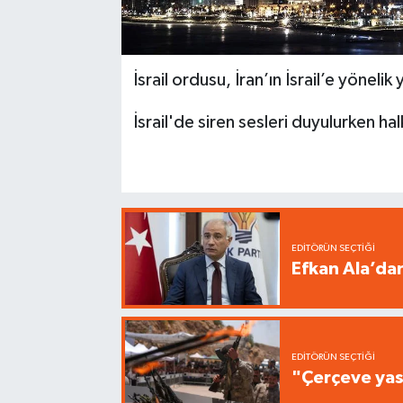
İsrail ordusu, İran’ın İsrail’e yönelik
İsrail'de siren sesleri duyulurken hal
EDITÖRÜN SEÇTIĞI
Efkan Ala’da
EDITÖRÜN SEÇTIĞI
"Çerçeve yas