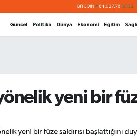
BITCOIN
64.927,78
%1.32
DOLAR
47,5894
%0.08
Güncel
Politika
Dünya
Ekonomi
Eğitim
Sağl
EURO
55,0398
%-0.02
STERLİN
64,1581
%0.16
GRAM ALTIN
6527.85
%0.54
BİST100
13.703
%11
 yönelik yeni bir füz
yönelik yeni bir füze saldırısı başlattığını duy