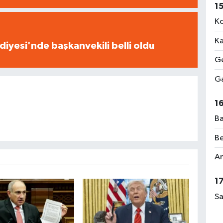
1
Ko
Ka
iyesi'nde başkanvekili belli oldu
Ge
Ga
1
Ba
Be
Am
1
Sa