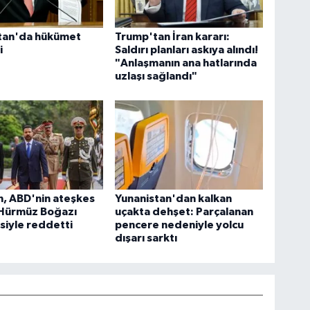
tan'da hükümet
Trump'tan İran kararı:
i
Saldırı planları askıya alındı!
"Anlaşmanın ana hatlarında
uzlaşı sağlandı"
n, ABD'nin ateşkes
Yunanistan'dan kalkan
i Hürmüz Boğazı
uçakta dehşet: Parçalanan
iyle reddetti
pencere nedeniyle yolcu
dışarı sarktı