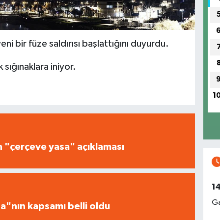
 yeni bir füze saldırısı başlattığını duyurdu.
k sığınaklara iniyor.
1
n "çerçeve yasa" açıklaması
1
Ga
a"nın kapsamı belli oldu