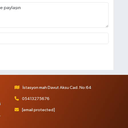
İstasyon mah Davut Aksu Cad. No:64
05413275676
i
[email protected]
r