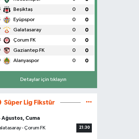
5
Beşiktaş
0
0
6
Eyüpspor
0
0
7
Galatasaray
0
0
8
Çorum FK
0
0
9
Gaziantep FK
0
0
0
Alanyaspor
0
0
Detaylar için tıklayın
Süper Lig Fikstür
4 Ağustos, Cuma
latasaray - Çorum FK
21:30