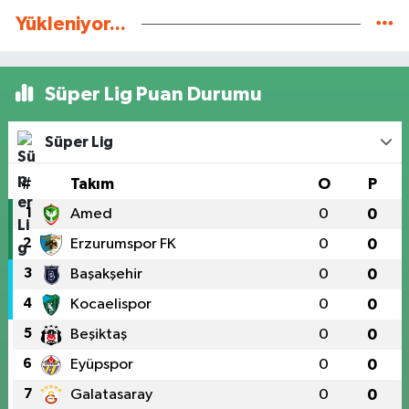
Yükleniyor...
Süper Lig Puan Durumu
Süper Lig
#
Takım
O
P
1
Amed
0
0
2
Erzurumspor FK
0
0
3
Başakşehir
0
0
4
Kocaelispor
0
0
5
Beşiktaş
0
0
6
Eyüpspor
0
0
7
Galatasaray
0
0