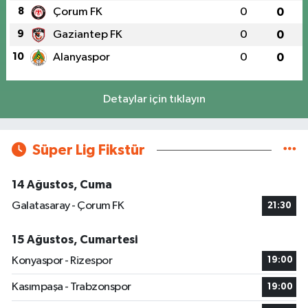
8
Çorum FK
0
0
9
Gaziantep FK
0
0
10
Alanyaspor
0
0
Detaylar için tıklayın
Süper Lig Fikstür
14 Ağustos, Cuma
Galatasaray - Çorum FK
21:30
15 Ağustos, Cumartesi
Konyaspor - Rizespor
19:00
Kasımpaşa - Trabzonspor
19:00