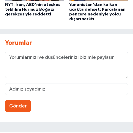
NYT: İran, ABD'nin ateşkes
Yunanistan'dan kalkan
teklifini Hürmüz Boğazı
uçakta dehşet: Parçalanan
gerekçesiyle reddetti
pencere nedeniyle yolcu
dışarı sarktı
Yorumlar
Gönder