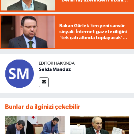
"Demirtaş üzerinden Pazarlık
yürütüyorsunuz"
Bakan Gürlek'ten yeni sansür
sinyali: İnternet gazeteciliğini
'tek çatı altında toplayacak'
yasa geliyor
EDITÖR HAKKINDA
Selda Manduz
Bunlar da ilginizi çekebilir