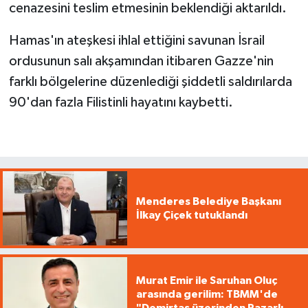
cenazesini teslim etmesinin beklendiği aktarıldı.
Hamas'ın ateşkesi ihlal ettiğini savunan İsrail
ordusunun salı akşamından itibaren Gazze'nin
farklı bölgelerine düzenlediği şiddetli saldırılarda
90'dan fazla Filistinli hayatını kaybetti.
Menderes Belediye Başkanı
İlkay Çiçek tutuklandı
Murat Emir ile Saruhan Oluç
arasında gerilim: TBMM'de