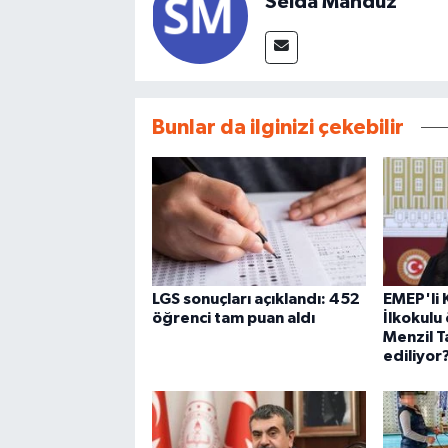
Selda Manduz
Bunlar da ilginizi çekebilir
LGS sonuçları açıklandı: 452
EMEP'li
öğrenci tam puan aldı
İlkokulu
Menzil T
ediliyor