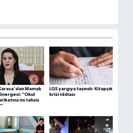
 Karaca'dan Mamak
LGS yargıya taşındı: Kitapçık
 önergesi: "Okul
krizi iddiası
arikatına mı tahsis
?"