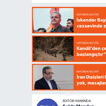
EDITÖRÜN SEÇTIĞI
İskender Bay
cezaevinde zi
EDITÖRÜN SEÇTIĞI
Kandil’den çe
başlangıçtır
EDITÖRÜN SEÇTIĞI
İran Dışişler
yok, mesajlar
EDITÖR HAKKINDA