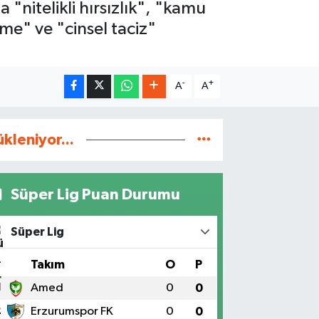
 "nitelikli hırsızlık", "kamu
me" ve "cinsel taciz"
-
+
A
A
ükleniyor...
Süper Lig Puan Durumu
Süper Lig
#
Takım
O
P
1
Amed
0
0
2
Erzurumspor FK
0
0