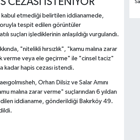
İS CEZASI İSTENİYOR
Sa
rı kabul etmediği belirtilen iddianamede,
ruyla tespit edilen görüntüler
ılı suçları işlediklerinin anlaşıldığı vurgulandı.
nda, "nitelikli hırsızlık", "kamu malına zarar
ak verme veya ele geçirme" ile "cinsel taciz"
a kadar hapis cezası istendi.
ıgolmısheh, Orhan Dilsiz ve Salar Amını
 "kamu malına zarar verme" suçlarından 6 yıldan
 edilen iddianame, gönderildiği Bakırköy 49.
ildi.