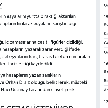
Z
Ga
in eşyalarını yurtta bıraktığı aktarılan
1
pların kırılarak eşyaların karıştırıldığı
Ko
Ka
, iç çamaşırlarına çeşitli figürler çizildiği,
Ge
a hesaplarını yazarak zarar verdiği ifade
Ga
sel eşyalarını karıştırarak telefon numaraları
leri taciz ettiği kaydedildi.
1
Ba
a hesaplarını yazan sanıkların
Be
rhan Dilsiz olduğu belirtilerek, müşteki
Haci Üstünay tarafından cinsel içerikli
Am
1