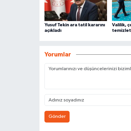
Yusuf Tekin ara tatil kararını
Valilik, 
açıkladı
temizlet
Yorumlar
Gönder