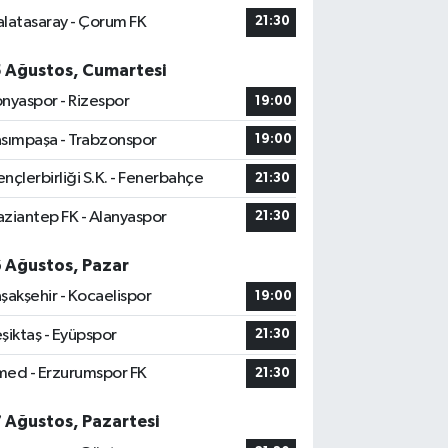
latasaray - Çorum FK
21:30
5 Ağustos, Cumartesi
nyaspor - Rizespor
19:00
sımpaşa - Trabzonspor
19:00
nçlerbirliği S.K. - Fenerbahçe
21:30
ziantep FK - Alanyaspor
21:30
6 Ağustos, Pazar
şakşehir - Kocaelispor
19:00
şiktaş - Eyüpspor
21:30
ed - Erzurumspor FK
21:30
7 Ağustos, Pazartesi