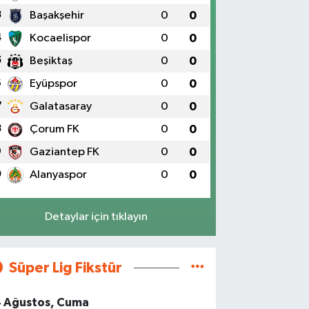
3
Başakşehir
0
0
4
Kocaelispor
0
0
5
Beşiktaş
0
0
6
Eyüpspor
0
0
7
Galatasaray
0
0
8
Çorum FK
0
0
9
Gaziantep FK
0
0
0
Alanyaspor
0
0
Detaylar için tıklayın
Süper Lig Fikstür
4 Ağustos, Cuma