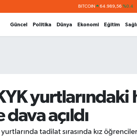
BITCOIN
64.989,56
%0.4
DOLAR
47,7239
%0.01
Güncel
Politika
Dünya
Ekonomi
Eğitim
Sağl
EURO
55,1823
%-0.06
STERLİN
64,4329
%-0.02
GRAM ALTIN
6664.02
%0.05
BİST100
13.779
%0
YK yurtlarındaki h
e dava açıldı
urtlarında tadilat sırasında kız öğrenciler