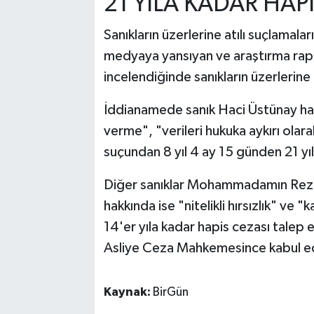
21 YILA KADAR HAP
Sanıkların üzerlerine atılı suçlamala
medyaya yansıyan ve araştırma rapo
incelendiğinde sanıkların üzerlerine at
İddianamede sanık Haci Üstünay hakkı
verme", "verileri hukuka aykırı olar
suçundan 8 yıl 4 ay 15 günden 21 yıl
Diğer sanıklar Mohammadamın Rezae
hakkında ise "nitelikli hırsızlık" ve
14'er yıla kadar hapis cezası talep
Asliye Ceza Mahkemesince kabul ed
Kaynak:
BirGün