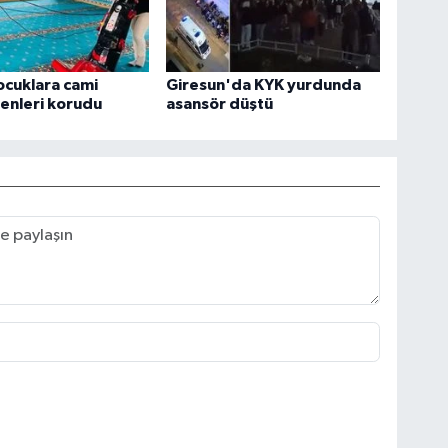
çocuklara cami
Giresun'da KYK yurdunda
enleri korudu
asansör düştü