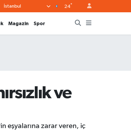
°
İstanbul
24
ık
Magazin
Spor
ırsızlık ve
in eşyalarına zarar veren, iç