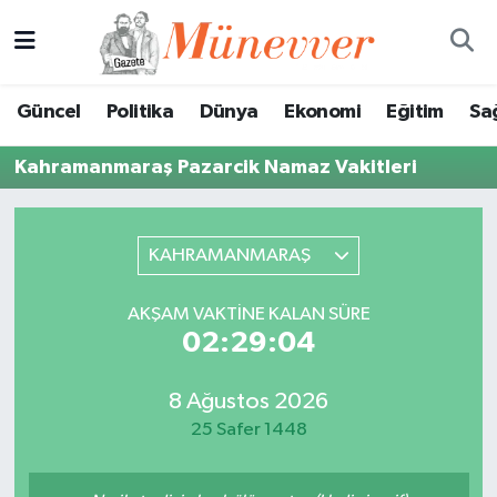
Güncel
Nöbetçi Eczaneler
Güncel
Politika
Dünya
Ekonomi
Eğitim
Sa
Politika
Hava Durumu
Kahramanmaraş Pazarcik Namaz Vakitleri
Dünya
Trafik Durumu
Ekonomi
Süper Lig Puan Durumu ve Fikstür
KAHRAMANMARAŞ
Eğitim
Tüm Manşetler
AKŞAM VAKTINE KALAN SÜRE
02:29:04
Sağlık
Son Dakika Haberleri
8 Ağustos 2026
Magazin
Haber Arşivi
25 Safer 1448
Spor