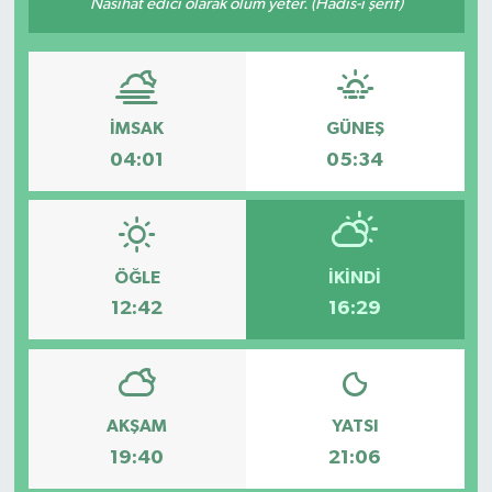
Nasihat edici olarak ölüm yeter. (Hadis-i şerif)
İMSAK
GÜNEŞ
04:01
05:34
ÖĞLE
İKINDI
12:42
16:29
AKŞAM
YATSI
19:40
21:06