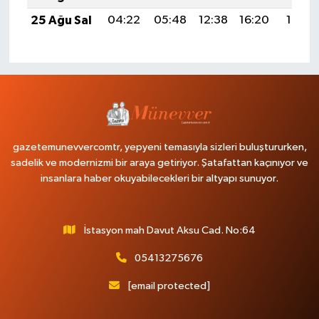
25 Ağu Sal
04:22
05:48
12:38
16:20
19:18
gazetemunevvercomtr, yepyeni temasıyla sizleri buluştururken,
sadelik ve modernizmi bir araya getiriyor. Şatafattan kaçınıyor ve
insanlara haber okuyabilecekleri bir altyapı sunuyor.
İstasyon mah Davut Aksu Cad. No:64
05413275676
[email protected]