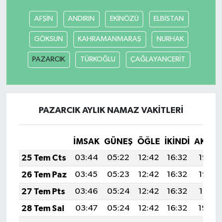
AFŞİN
ANDIRIN
EKİNÖZÜ
ELBİSTAN
GÖKSUN
KAHRAMANMARAŞ
NURHAK
PAZARCIK
TÜRKOĞLU
ÇAĞLAYANCERİT
PAZARCIK AYLIK NAMAZ VAKITLERI
İMSAK
GÜNEŞ
ÖĞLE
İKINDI
AKŞA
25 Tem Cts
03:44
05:22
12:42
16:32
19:53
26 Tem Paz
03:45
05:23
12:42
16:32
19:52
27 Tem Pts
03:46
05:24
12:42
16:32
19:51
28 Tem Sal
03:47
05:24
12:42
16:32
19:50