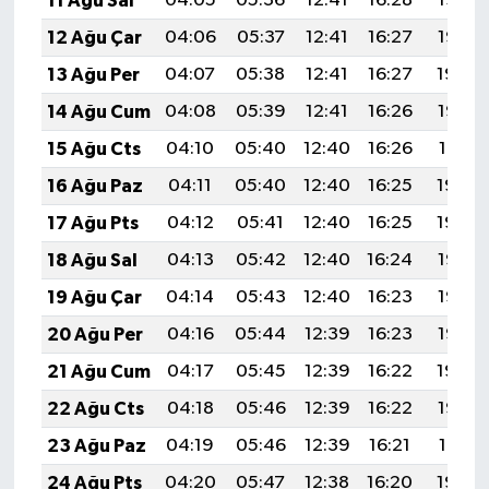
11 Ağu Sal
04:05
05:36
12:41
16:28
19:36
12 Ağu Çar
04:06
05:37
12:41
16:27
19:35
13 Ağu Per
04:07
05:38
12:41
16:27
19:34
14 Ağu Cum
04:08
05:39
12:41
16:26
19:33
15 Ağu Cts
04:10
05:40
12:40
16:26
19:31
16 Ağu Paz
04:11
05:40
12:40
16:25
19:30
17 Ağu Pts
04:12
05:41
12:40
16:25
19:29
18 Ağu Sal
04:13
05:42
12:40
16:24
19:28
19 Ağu Çar
04:14
05:43
12:40
16:23
19:26
20 Ağu Per
04:16
05:44
12:39
16:23
19:25
21 Ağu Cum
04:17
05:45
12:39
16:22
19:24
22 Ağu Cts
04:18
05:46
12:39
16:22
19:22
23 Ağu Paz
04:19
05:46
12:39
16:21
19:21
24 Ağu Pts
04:20
05:47
12:38
16:20
19:20